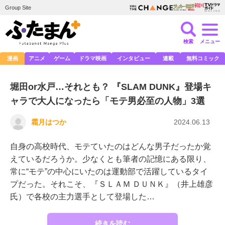
Group Site
検索
メニュー
漫画
アニメ
ゲーム
ドラマ映画
インタビュー
連載
無料コミック
堀田or水戸…それとも？ 『SLAM DUNK』登場キ
ャラで大人になったら「モテ男必至の人物」3選
霜月はつか
2024.06.13
自身の高校時代、モテていたのはどんな男子だったか覚
えているだろうか。少なくとも筆者の記憶にある限り、
常に“モテ”の中心にいたのは運動部で活躍しているタイ
プだった。それこそ、『ＳＬＡＭ ＤＵＮＫ』（井上雄彦
氏）で各校の主力選手として登場した…
続きを読む