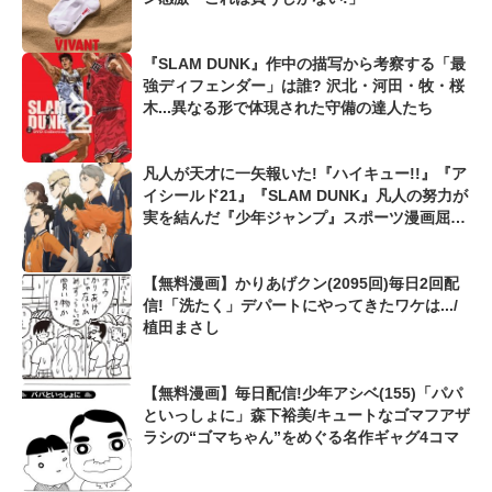
『SLAM DUNK』作中の描写から考察する「最
強ディフェンダー」は誰? 沢北・河田・牧・桜
木...異なる形で体現された守備の達人たち
凡人が天才に一矢報いた!『ハイキュー!!』『ア
イシールド21』『SLAM DUNK』凡人の努力が
実を結んだ『少年ジャンプ』スポーツ漫画屈指
の爽快シーン
【無料漫画】かりあげクン(2095回)毎日2回配
信!「洗たく」デパートにやってきたワケは.../
植田まさし
【無料漫画】毎日配信!少年アシベ(155)「パパ
といっしょに」森下裕美/キュートなゴマフアザ
ラシの“ゴマちゃん”をめぐる名作ギャグ4コマ