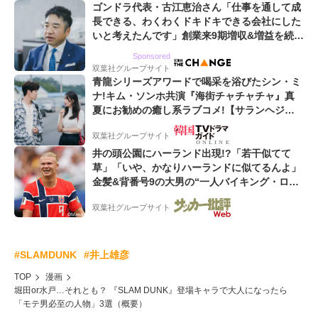
ゴンドラ代表・古江恵治さん「仕事を通して成
長できる、わくわくドキドキできる会社にした
いと考えたんです」創業来9期増収&増益を続け
るWebマーケティング会社のアイデンティティ
Sponsored
双葉社グループサイト
青龍シリーズアワードで喝采を浴びたシン・ミ
ナ!キム・ソンホ共演『海街チャチャチャ』真
夏にお勧めの癒し系ラブコメ!【サランヘジョ
韓ドラ】
双葉社グループサイト
井の頭公園にハーランド出現!?「若干似てて
草」「いや、かなりハーランドに似てるんよ」
金髪&背番号9の大男の“一人バイキング・ロ
ー”映像が話題!「元気をもらった」
双葉社グループサイト
#SLAMDUNK
#井上雄彦
TOP
漫画
堀田or水戸…それとも？ 『SLAM DUNK』登場キャラで大人になったら
「モテ男必至の人物」3選（概要）