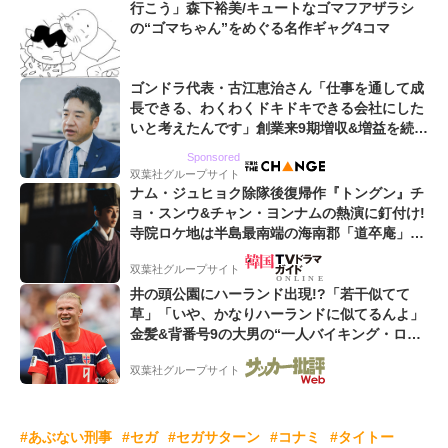
行こう」森下裕美/キュートなゴマフアザラシ
の“ゴマちゃん”をめぐる名作ギャグ4コマ
ゴンドラ代表・古江恵治さん「仕事を通して成
長できる、わくわくドキドキできる会社にした
いと考えたんです」創業来9期増収&増益を続け
るWebマーケティング会社のアイデンティティ
Sponsored
双葉社グループサイト
ナム・ジュヒョク除隊後復帰作『トングン』チ
ョ・スンウ&チャン・ヨンナムの熱演に釘付け!
寺院ロケ地は半島最南端の海南郡「道卒庵」
【韓ドラから始める韓国旅行】
双葉社グループサイト
井の頭公園にハーランド出現!?「若干似てて
草」「いや、かなりハーランドに似てるんよ」
金髪&背番号9の大男の“一人バイキング・ロ
ー”映像が話題!「元気をもらった」
双葉社グループサイト
#あぶない刑事
#セガ
#セガサターン
#コナミ
#タイトー