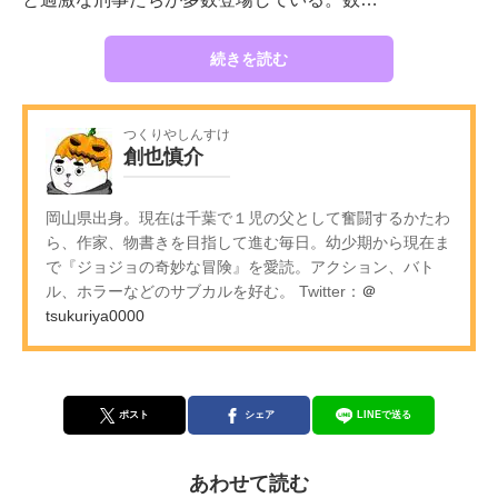
続きを読む
つくりやしんすけ
創也慎介
岡山県出身。現在は千葉で１児の父として奮闘するかたわ
ら、作家、物書きを目指して進む毎日。幼少期から現在ま
で『ジョジョの奇妙な冒険』を愛読。アクション、バト
ル、ホラーなどのサブカルを好む。 Twitter：
＠
tsukuriya0000
ポスト
シェア
LINEで送る
あわせて読む