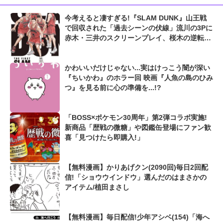
今考えると凄すぎる!『SLAM DUNK』山王戦
で回収された「過去シーンの伏線」流川の3Pに
赤木・三井のスクリーンプレイ、桜木の逆転シ
ュートも...
かわいいだけじゃない...実はけっこう闇が深い
『ちいかわ』のホラー回 映画『人魚の島のひみ
つ』を見る前に心の準備を...!?
「BOSS×ポケモン30周年」第2弾コラボ実施!
新商品「歴戦の微糖」や図鑑缶登場にファン歓
喜「見つけたら即購入!」
【無料漫画】かりあげクン(2090回)毎日2回配
信!「ショウウインドウ」選んだのはまさかの
アイテム/植田まさし
【無料漫画】毎日配信!少年アシベ(154)「海へ