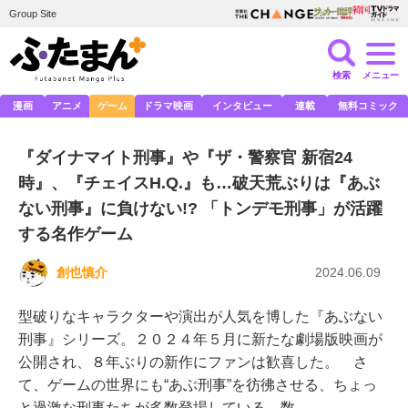
Group Site
検索
メニュー
漫画
アニメ
ゲーム
ドラマ映画
インタビュー
連載
無料コミック
『ダイナマイト刑事』や『ザ・警察官 新宿24
時』、『チェイスH.Q.』も…破天荒ぶりは『あぶ
ない刑事』に負けない!? 「トンデモ刑事」が活躍
する名作ゲーム
創也慎介
2024.06.09
型破りなキャラクターや演出が人気を博した『あぶない
刑事』シリーズ。２０２４年５月に新たな劇場版映画が
公開され、８年ぶりの新作にファンは歓喜した。 さ
て、ゲームの世界にも“あぶ刑事”を彷彿させる、ちょっ
と過激な刑事たちが多数登場している。数…