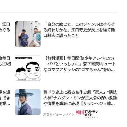
」江口
「自分の絵ごと、このジャンルはそろそ
めぐる
ろ終わりかな」江口寿史が炎上を経て樋
口毅宏に語ったこと
)毎日
【無料漫画】毎日配信!少年アシベ(155)
ち主/植
「パパといっしょに」森下裕美/キュート
なゴマフアザラシの“ゴマちゃん”をめぐ
る名作ギャグ4コマ
事を通
韓ドラ史上に残る名作史劇『恋人』”演技
キでき
の神”ナムグン・ミンが主人公の深い孤独
創業来
や情愛を繊細に表現【サランヘジョ韓ド
ケティン
ラ】
双葉社グループサイト