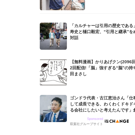
「カルチャーは引用の歴史である
寿史と樋口毅宏、“引用と継承”を
対話
【無料漫画】かりあげクン(2096回
2回配信!「脳」強すぎる“脳”の持
田まさし
ゴンドラ代表・古江恵治さん「仕
して成長できる、わくわくドキド
る会社にしたいと考えたんです」
9期増収&増益を続けるWebマー
Sponsored
グ会社のアイデンティティ
双葉社グループサイト