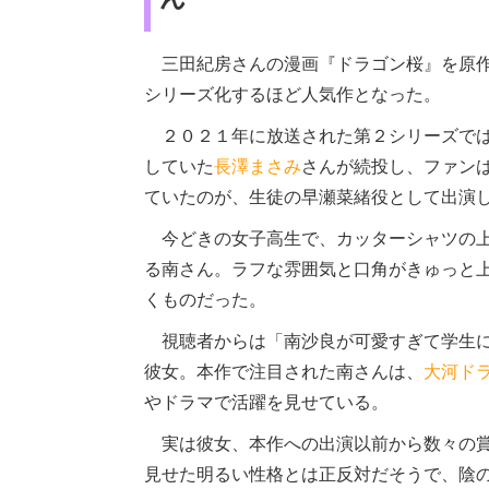
三田紀房さんの漫画『ドラゴン桜』を原作
シリーズ化するほど人気作となった。
２０２１年に放送された第２シリーズでは
していた
長澤まさみ
さんが続投し、ファン
ていたのが、生徒の早瀬菜緒役として出演
今どきの女子高生で、カッターシャツの上
る南さん。ラフな雰囲気と口角がきゅっと
くものだった。
視聴者からは「南沙良が可愛すぎて学生に
彼女。本作で注目された南さんは、
大河ド
やドラマで活躍を見せている。
実は彼女、本作への出演以前から数々の賞
見せた明るい性格とは正反対だそうで、陰