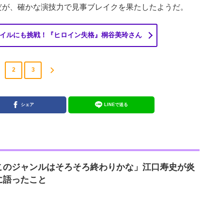
だが、確かな演技力で見事ブレイクを果たしたようだ。
イルにも挑戦！『ヒロイン失格』桐谷美玲さん
2
3
シェア
LINEで送る
このジャンルはそろそろ終わりかな」江口寿史が炎
に語ったこと