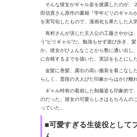
そんな彼女がギャル姿を披露したのが、２
田信貴さん原作の書籍『学年ビリのギャル
を実写化したもので、漫画化も果たした人
有村さんが演じた主人公の工藤さやかは、
う“ビリギャル”だ。勉強もせず遊び歩き、
か。彼女がひょんなことから塾に通い出し
に合格するまでを描いた、実話をもとにし
金髪に巻髪、露出の高い服装を着こなした
らしく、普段の大人びた印象からはかけ離
ギャル特有の着崩した制服姿も印象的で、
のだった。彼女の可愛らしさはもちろんの
っていた。
■可愛すぎる生徒役として
ん