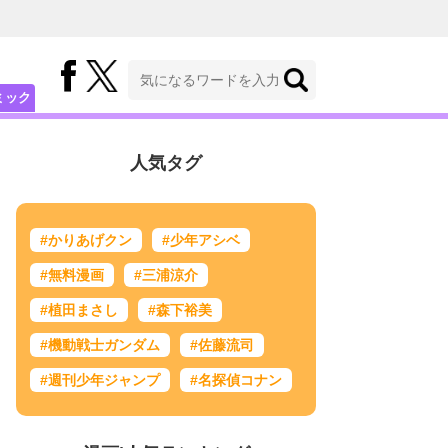
ミック
人気タグ
#かりあげクン
#少年アシベ
#無料漫画
#三浦涼介
#植田まさし
#森下裕美
#機動戦士ガンダム
#佐藤流司
#週刊少年ジャンプ
#名探偵コナン