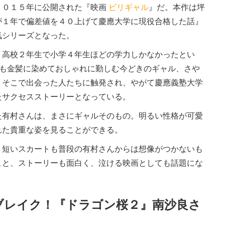
０１５年に公開された『映画
ビリギャル
』だ。本作は坪
が１年で偏差値を４０上げて慶應大学に現役合格した話』
気シリーズとなった。
高校２年生で小学４年生ほどの学力しかなかったとい
髪も金髪に染めておしゃれに勤しむ今どきのギャル、さや
、そこで出会った人たちに触発され、やがて慶應義塾大学
たサクセスストーリーとなっている。
有村さんは、まさにギャルそのもの。明るい性格が可愛
れた貴重な姿を見ることができる。
短いスカートも普段の有村さんからは想像がつかないも
こと、ストーリーも面白く、泣ける映画としても話題にな
ブレイク！『ドラゴン桜２』南沙良さ