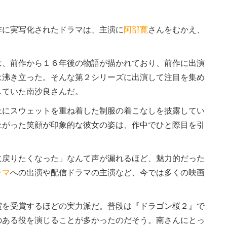
に実写化されたドラマは、主演に
阿部寛
さんをむかえ、
、前作から１６年後の物語が描かれており、前作に出演
は沸き立った。そんな第２シリーズに出演して注目を集め
していた南沙良さんだ。
にスウェットを重ね着した制服の着こなしを披露してい
上がった笑顔が印象的な彼女の姿は、作中でひと際目を引
戻りたくなった」なんて声が漏れるほど、魅力的だった
ラマ
への出演や配信ドラマの主演など、今では多くの映画
を受賞するほどの実力派だ。普段は『ドラゴン桜２』で
のある役を演じることが多かったのだそう。南さんにとっ