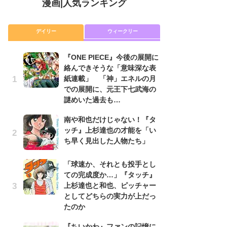
漫画
|
人気ランキング
デイリー
ウィークリー
『ONE PIECE』今後の展開に
舞
絡んできそうな「意味深な表
編
紙連載」 「神」エネルの月
禁
での展開に、元王下七武海の
「
謎めいた過去も…
連
南や和也だけじゃない！『タ
令
ッチ』上杉達也の才能を「い
た!
ち早く見出した人物たち」
前
ト
ド
「球速か、それとも投手とし
ての完成度か…」『タッチ』
『O
上杉達也と和也、ピッチャー
絡
としてどちらの実力が上だっ
紙
たのか
で
謎
『ちいかわ』ファンの記憶に