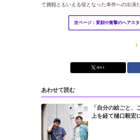
て挑戦ともいえる役となった本作への出演
次ページ：変顔や衝撃のヘアスタ
1
ポスト
あわせて読む
「自分の絵ごと、
上を経て樋口毅宏