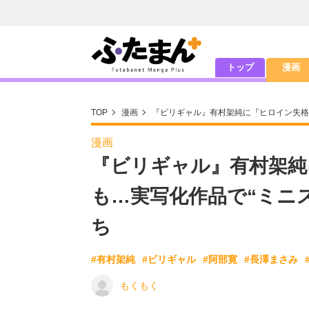
トップ
漫画
TOP
漫画
『ビリギャル』有村架純に『ヒロイン失格
漫画
『ビリギャル』有村架純
も…実写化作品で“ミニ
ち
#有村架純
#ビリギャル
#阿部寛
#長澤まさみ
もくもく