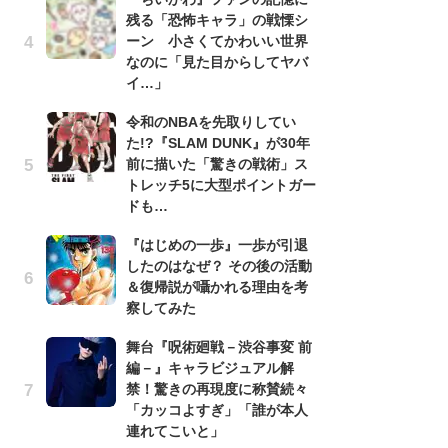
残る「恐怖キャラ」の戦慄シ
『
ーン 小さくてかわいい世界
残
なのに「見た目からしてヤバ
ー
イ…」
な
イ
令和のNBAを先取りしてい
た!?『SLAM DUNK』が30年
『
前に描いた「驚きの戦術」ス
に
トレッチ5に大型ポイントガー
も
ドも…
を
役
『はじめの一歩』一歩が引退
したのはなぜ？ その後の活動
ア
＆復帰説が囁かれる理由を考
ー
察してみた
場
ァ
舞台『呪術廻戦－渋谷事変 前
編－』キャラビジュアル解
努
禁！驚きの再現度に称賛続々
ジ
「カッコよすぎ」「誰が本人
鬼
連れてこいと」
の