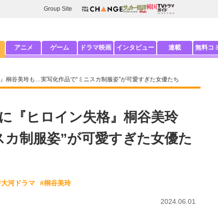
Group Site
アニメ
ゲーム
ドラマ映画
インタビュー
連載
無料コ
』桐谷美玲も…実写化作品で“ミニスカ制服姿”が可愛すぎた女優たち
に『ヒロイン失格』桐谷美玲
スカ制服姿”が可愛すぎた女優た
#大河ドラマ
#桐谷美玲
2024.06.01