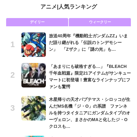
アニメ
|
人気ランキング
デイリー
ウィークリー
放送40周年『機動戦士ガンダムZZ』いま
だ語り継がれる「伝説のトンデモシー
ン」 「Zザク」に「謎の光」も…
「あまりにも破格すぎる…」『BLEACH
千年血戦篇』限定21アイテムがサンキュー
マートに初登場！豊富なラインナップにフ
ァンも驚愕
木星帰りの天才パプテマス・シロッコが生
んだMS名機「ジ・O」の系譜 ファンネ
ルを持つタイタニアにガンダムタイプのオ
ーヴェロン、まさかのMAと化したジ・O
クロスも…