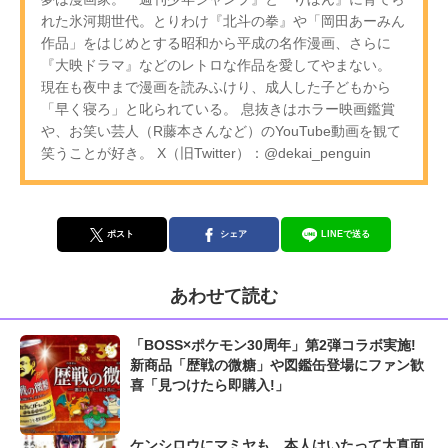
れた氷河期世代。とりわけ『北斗の拳』や「岡田あーみん
作品」をはじめとする昭和から平成の名作漫画、さらに
『大映ドラマ』などのレトロな作品を愛してやまない。
現在も夜中まで漫画を読みふけり、成人した子どもから
「早く寝ろ」と叱られている。 息抜きはホラー映画鑑賞
や、お笑い芸人（R藤本さんなど）のYouTube動画を観て
笑うことが好き。 X（旧Twitter）：@dekai_penguin
ポスト
シェア
LINEで送る
あわせて読む
「BOSS×ポケモン30周年」第2弾コラボ実施!
新商品「歴戦の微糖」や図鑑缶登場にファン歓
喜「見つけたら即購入!」
ケンシロウにマミヤも、本人はいたって大真面