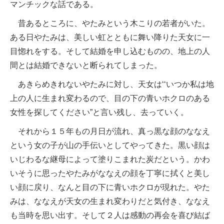
マンチックな話である。
昔あるところに、やたみという木こりの若者がいた。
ある日やたみは、美しい虹とともに舞い降りた天女に一
目惚れをする。そして結婚を申し込むものの、地上の人
間とは結婚できないと断られてしまった。
あきらめきれないやたみに対し、天女は‘‘いつか私は地
上の人に生まれ変わるので、目の下の青いホクロのある
女性を探してください”と言い残し、去っていく。
それから１５年もの月日が流れ、真っ黒な顔のななえ
という女の子が山の手伝いとしてやってきた。黒い顔は
いじわるな継母によって塗りこまれた炭だという。かわ
いそうに思ったやたみがななえの顔を丁寧に拭くと美し
い顔に戻り、なんと目の下に青いホクロが現れた。やた
みは、ななえが天女の生まれ変わりだと気付き、ななえ
も当時を思い出す。そして２人は感動の再会を喜び結ば