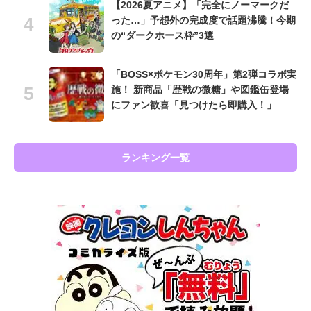
【2026夏アニメ】「完全にノーマークだ
った…」予想外の完成度で話題沸騰！今期
の“ダークホース枠”3選
「BOSS×ポケモン30周年」第2弾コラボ実
施！ 新商品「歴戦の微糖」や図鑑缶登場
にファン歓喜「見つけたら即購入！」
ランキング一覧