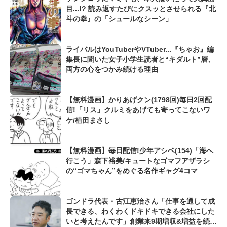
目...!? 読み返すたびにクスッとさせられる『北
斗の拳』の「シュールなシーン」
ライバルはYouTuberやVTuber...『ちゃお』編
集長に聞いた女子小学生読者と“キダルト”層、
両方の心をつかみ続ける理由
【無料漫画】かりあげクン(1798回)毎日2回配
信!「リス」クルミをあげても寄ってこないワ
ケ/植田まさし
【無料漫画】毎日配信!少年アシベ(154)「海へ
行こう」森下裕美/キュートなゴマフアザラシ
の“ゴマちゃん”をめぐる名作ギャグ4コマ
ゴンドラ代表・古江恵治さん「仕事を通して成
長できる、わくわくドキドキできる会社にした
いと考えたんです」創業来9期増収&増益を続け