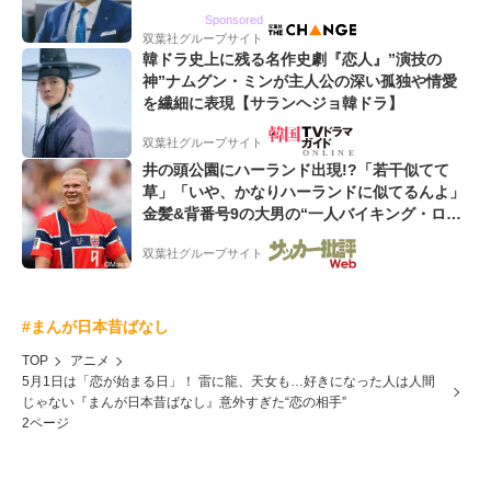
るWebマーケティング会社のアイデンティティ
Sponsored
双葉社グループサイト
韓ドラ史上に残る名作史劇『恋人』”演技の
神”ナムグン・ミンが主人公の深い孤独や情愛
を繊細に表現【サランヘジョ韓ドラ】
双葉社グループサイト
井の頭公園にハーランド出現!?「若干似てて
草」「いや、かなりハーランドに似てるんよ」
金髪&背番号9の大男の“一人バイキング・ロ
ー”映像が話題!「元気をもらった」
双葉社グループサイト
#まんが日本昔ばなし
TOP
アニメ
5月1日は「恋が始まる日」！ 雷に龍、天女も…好きになった人は人間
じゃない『まんが日本昔ばなし』意外すぎた“恋の相手”
2ページ