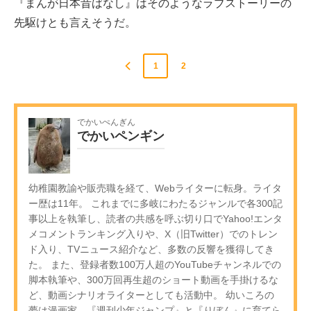
『まんが日本昔ばなし』はそのようなラブストーリーの
先駆けとも言えそうだ。
1
2
でかいぺんぎん
でかいペンギン
幼稚園教諭や販売職を経て、Webライターに転身。ライタ
ー歴は11年。 これまでに多岐にわたるジャンルで各300記
事以上を執筆し、読者の共感を呼ぶ切り口でYahoo!エンタ
メコメントランキング入りや、X（旧Twitter）でのトレン
ド入り、TVニュース紹介など、多数の反響を獲得してき
た。 また、登録者数100万人超のYouTubeチャンネルでの
脚本執筆や、300万回再生超のショート動画を手掛けるな
ど、動画シナリオライターとしても活動中。 幼いころの
夢は漫画家。『週刊少年ジャンプ』と『りぼん』に育てら