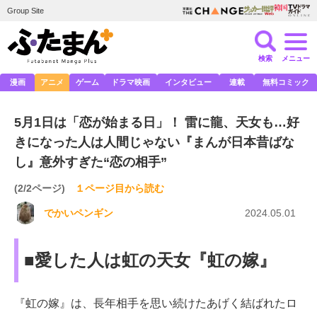
Group Site
検索
メニュー
漫画
アニメ
ゲーム
ドラマ映画
インタビュー
連載
無料コミック
5月1日は「恋が始まる日」！ 雷に龍、天女も…好
きになった人は人間じゃない『まんが日本昔ばな
し』意外すぎた“恋の相手”
(2/2ページ)
１ページ目から読む
でかいペンギン
2024.05.01
■愛した人は虹の天女『虹の嫁』
『虹の嫁』は、長年相手を思い続けたあげく結ばれたロ