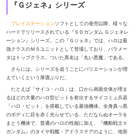
『Ｇジェネ』シリーズ
プレイステーション
ソフトとしての発売以降、様々な
ハードでリリースされている『ＳＤガンダム Ｇジェネレ
ーション』シリーズ。この『Ｇジェネ』では、ハロは最
強クラスのＭＳユニットとして登場しており、パラメー
タはトップクラス。ついた異名は「丸い悪魔」である。
さらには、シリーズを追うごとにバリエーションが増
えていくという厚遇ぶりだ。
たとえば「サイコ・ハロ」は、口から画面全体が埋ま
るほどの大量のハロ型ビットを射出するサイコミュ兵器
「ハロ・ビット」を搭載している最強機体。全身真っ黒
のボディに目を赤く光らせている、ただならぬオーラを
まとう機体で、普通のハロの性能に加え、『機動戦士Ｖ
ガンダム』のタイヤ戦艦・アドラステアのように、地形