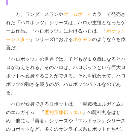
一方、ワンダースワンや
ゲームボーイ
カラーで発売さ
れた『ハロボッツ』シリーズは、ハロが主役となったゲ
ーム作品。『ハロボッツ』におけるハロは、『
ポケット
モンスター
』シリーズにおける
ポケモン
のような立ち位
置だ。
『ハロボッツ』の世界では、子どもが１０歳になるとハ
ロが与えられる。そのハロは、ハロボッツという巨大ロ
ボットへ変身することができる。それを戦わせて、ハロ
ボッツの強さを競うのが、ハロボッツバトルなのであ
る。
ハロが変身できるロボットは、『重戦機エルガイム』
のエルガイム、『
魔神英雄伝ワタル
』の龍神丸をはじ
め、他にも『勇者』シリーズや『エルドラン』シリーズ
のロボットなど、多くのサンライズ系ロボットたちだ。