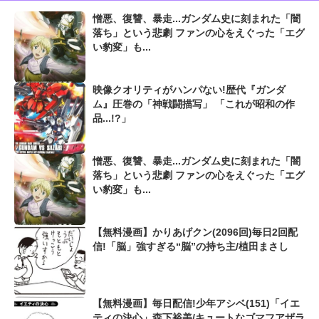
憎悪、復讐、暴走...ガンダム史に刻まれた「闇
落ち」という悲劇 ファンの心をえぐった「エグ
い豹変」も...
映像クオリティがハンパない!歴代『ガンダ
ム』圧巻の「神戦闘描写」 「これが昭和の作
品...!?」
憎悪、復讐、暴走...ガンダム史に刻まれた「闇
落ち」という悲劇 ファンの心をえぐった「エグ
い豹変」も...
【無料漫画】かりあげクン(2096回)毎日2回配
信!「脳」強すぎる“脳”の持ち主/植田まさし
【無料漫画】毎日配信!少年アシベ(151)「イエ
ティの決心」森下裕美/キュートなゴマフアザラ