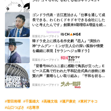
シの“ゴマちゃん”をめぐる名作ギャグ4コマ
ゴンドラ代表・古江恵治さん「仕事を通して成
長できる、わくわくドキドキできる会社にした
いと考えたんです」創業来9期増収&増益を続け
るWebマーケティング会社のアイデンティティ
Sponsored
双葉社グループサイト
韓ドラ史上に残る名作史劇『恋人』”演技の
神”ナムグン・ミンが主人公の深い孤独や情愛
を繊細に表現【サランヘジョ韓ドラ】
双葉社グループサイト
「背番号86のユニ姿に感動で鳥肌が立った」E
ピース広島で行われた平和記念式典の放映に称
賛の声「素晴らしい取り組み」「平和を祈る場
所に相応しい」
双葉社グループサイト
#菅田将暉
#千葉雄大
#高橋文哉
#瀬戸康史
#東村アキコ
#山口つばさ
#志尊淳