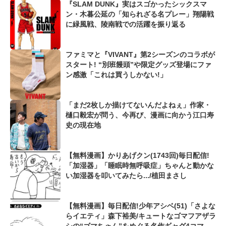
『SLAM DUNK』実はスゴかったシックスマ
ン・木暮公延の「知られざる名プレー」翔陽戦
に緑風戦、陵南戦での活躍を振り返る
ファミマと『VIVANT』第2シーズンのコラボが
スタート! “別班饅頭”や限定グッズ登場にファ
ン感激「これは買うしかない!」
「まだ2枚しか描けてないんだよねぇ」作家・
樋口毅宏が問う、今再び、漫画に向かう江口寿
史の現在地
【無料漫画】かりあげクン(1743回)毎日配信!
「加湿器」「睡眠時無呼吸症」ちゃんと動かな
い加湿器を叩いてみたら.../植田まさし
【無料漫画】毎日配信!少年アシベ(51)「さよな
らイエティ」森下裕美/キュートなゴマフアザラ