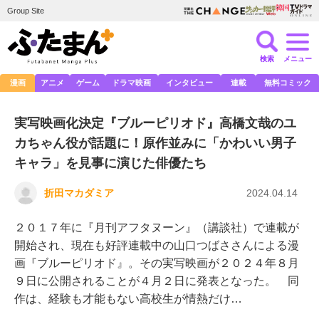
Group Site
検索
メニュー
漫画
アニメ
ゲーム
ドラマ映画
インタビュー
連載
無料コミック
実写映画化決定『ブルーピリオド』高橋文哉のユ
カちゃん役が話題に！原作並みに「かわいい男子
キャラ」を見事に演じた俳優たち
折田マカダミア
2024.04.14
２０１７年に『月刊アフタヌーン』（講談社）で連載が
開始され、現在も好評連載中の山口つばささんによる漫
画『ブルーピリオド』。その実写映画が２０２４年８月
９日に公開されることが４月２日に発表となった。 同
作は、経験も才能もない高校生が情熱だけ…