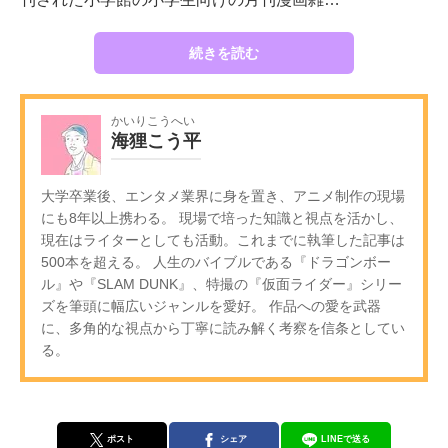
続きを読む
かいりこうへい
海狸こう平
大学卒業後、エンタメ業界に身を置き、アニメ制作の現場
にも8年以上携わる。 現場で培った知識と視点を活かし、
現在はライターとしても活動。これまでに執筆した記事は
500本を超える。 人生のバイブルである『ドラゴンボー
ル』や『SLAM DUNK』、特撮の『仮面ライダー』シリー
ズを筆頭に幅広いジャンルを愛好。 作品への愛を武器
に、多角的な視点から丁寧に読み解く考察を信条としてい
る。
ポスト
シェア
LINEで送る