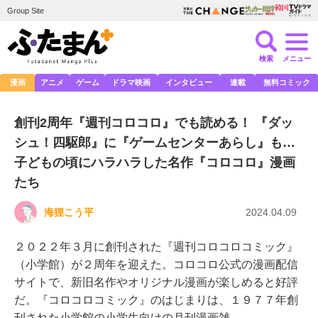
Group Site
検索
メニュー
漫画
アニメ
ゲーム
ドラマ映画
インタビュー
連載
無料コミック
創刊2周年『週刊コロコロ』でも読める！ 『ダッ
シュ！四駆郎』に『ゲームセンターあらし』も…
子どもの頃にハラハラした名作『コロコロ』漫画
たち
海狸こう平
2024.04.09
２０２２年３月に創刊された『週刊コロコロコミック』
（小学館）が２周年を迎えた。コロコロ公式の漫画配信
サイトで、新旧名作やオリジナル漫画が楽しめると好評
だ。『コロコロコミック』のはじまりは、１９７７年創
刊された小学館の小学生向けの月刊漫画雑…