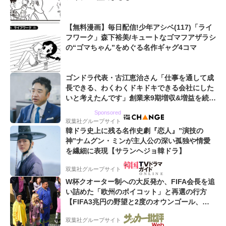
【無料漫画】毎日配信!少年アシベ(117)「ライ
フワーク」森下裕美/キュートなゴマフアザラシ
の“ゴマちゃん”をめぐる名作ギャグ4コマ
ゴンドラ代表・古江恵治さん「仕事を通して成
長できる、わくわくドキドキできる会社にした
いと考えたんです」創業来9期増収&増益を続け
るWebマーケティング会社のアイデンティティ
Sponsored
双葉社グループサイト
韓ドラ史上に残る名作史劇『恋人』”演技の
神”ナムグン・ミンが主人公の深い孤独や情愛
を繊細に表現【サランヘジョ韓ドラ】
双葉社グループサイト
W杯クオーター制への大反発か、FIFA会長を追
い詰めた「欧州のボイコット」と再選の行方
【FIFA3兆円の野望と2度のオウンゴール、来
年3月の会長選】(3)
双葉社グループサイト