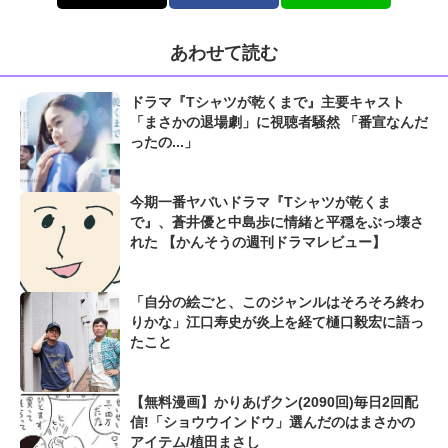
あわせて読む
ドラマ『Tシャツが乾くまで』主要キャスト
「まさかの退場劇」に視聴者騒然 「番宣なんだ
ったの...」
今期一番ヤバいドラマ『Tシャツが乾くま
で』、蒼井優と中島歩に情緒と平穏をぶっ壊さ
れた 【かんそうの週刊ドラマレビュー】
「自分の絵ごと、このジャンルはそろそろ終わ
りかな」江口寿史が炎上を経て樋口毅宏に語っ
たこと
【無料漫画】かりあげクン(2090回)毎日2回配
信!「ショウウインドウ」選んだのはまさかの
アイテム/植田まさし