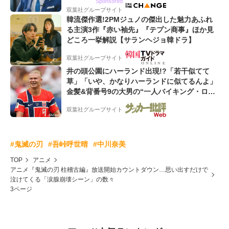
Sponsored
双葉社グループサイト
韓流傑作選!2PMジュノの傑出した魅力あふれ
る主演3作『赤い袖先』『テプン商事』ほか見
どころ一挙解説【サランヘジョ韓ドラ】
双葉社グループサイト
井の頭公園にハーランド出現!?「若干似てて
草」「いや、かなりハーランドに似てるんよ」
金髪&背番号9の大男の“一人バイキング・ロ
ー”映像が話題!「元気をもらった」
双葉社グループサイト
#鬼滅の刃
#吾峠呼世晴
#中川奈美
TOP
アニメ
アニメ『鬼滅の刃 柱稽古編』放送開始カウントダウン…思い出すだけで
泣けてくる「涙腺崩壊シーン」の数々
3ページ