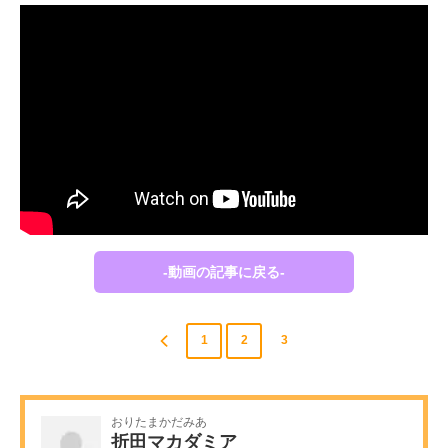
-動画の記事に戻る-
1
2
3
おりたまかだみあ
折田マカダミア