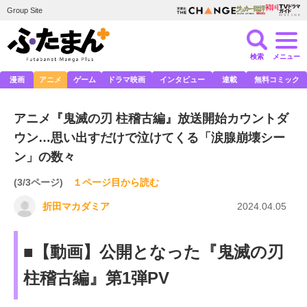
Group Site
検索
メニュー
漫画
アニメ
ゲーム
ドラマ映画
インタビュー
連載
無料コミック
アニメ『鬼滅の刃 柱稽古編』放送開始カウントダ
ウン…思い出すだけで泣けてくる「涙腺崩壊シー
ン」の数々
(3/3ページ)
１ページ目から読む
折田マカダミア
2024.04.05
■【動画】公開となった『鬼滅の刃
柱稽古編』第1弾PV