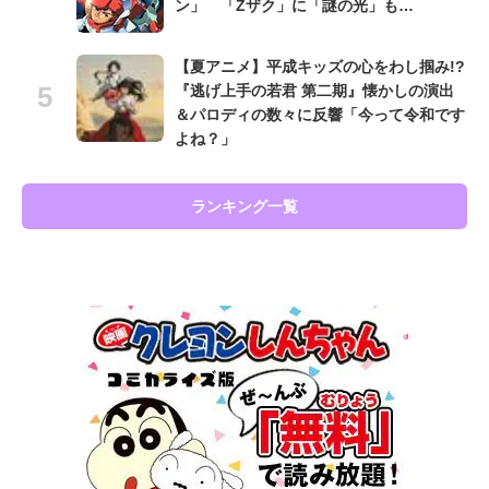
ン」 「Zザク」に「謎の光」も…
【夏アニメ】平成キッズの心をわし掴み!?
『逃げ上手の若君 第二期』懐かしの演出
＆パロディの数々に反響「今って令和です
よね？」
ランキング一覧