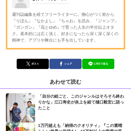
週刊誌編集を経てフリーライターに。物心がつく前から
『りぼん』『なかよし』『ちゃお』を読み、『ジャンプ』
『ガンガン』『花とゆめ』で育った人生の半分以上オタ
ク。基本的には広く浅く、好きになったら深く深く深くの
精神で、アプリや舞台にも手を出しています。
ポスト
シェア
LINEで送る
あわせて読む
「自分の絵ごと、このジャンルはそろそろ終わ
りかな」江口寿史が炎上を経て樋口毅宏に語っ
たこと
1万円超えも「納得のクオリティ」『この素晴