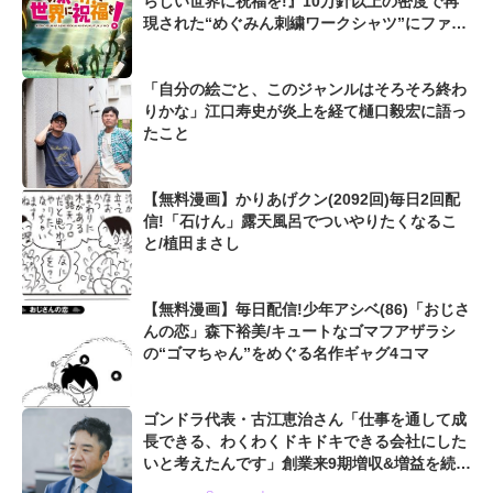
らしい世界に祝福を!』10万針以上の密度で再
現された“めぐみん刺繍ワークシャツ”にファン
も感動
「自分の絵ごと、このジャンルはそろそろ終わ
りかな」江口寿史が炎上を経て樋口毅宏に語っ
たこと
【無料漫画】かりあげクン(2092回)毎日2回配
信!「石けん」露天風呂でついやりたくなるこ
と/植田まさし
【無料漫画】毎日配信!少年アシベ(86)「おじさ
んの恋」森下裕美/キュートなゴマフアザラシ
の“ゴマちゃん”をめぐる名作ギャグ4コマ
ゴンドラ代表・古江恵治さん「仕事を通して成
長できる、わくわくドキドキできる会社にした
いと考えたんです」創業来9期増収&増益を続け
るWebマーケティング会社のアイデンティティ