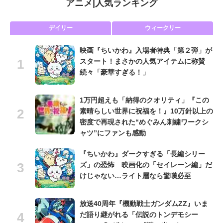
アニメ
|
人気ランキング
デイリー
ウィークリー
映画『ちいかわ』入場者特典「第２弾」が
スタート！まさかの人気アイテムに称賛
続々「豪華すぎる！」
1万円超えも「納得のクオリティ」『この
素晴らしい世界に祝福を！』10万針以上の
密度で再現された“めぐみん刺繍ワークシ
ャツ”にファンも感動
『ちいかわ』ダークすぎる「長編シリー
ズ」の恐怖 映画化の「セイレーン編」だ
けじゃない…ライト層なら驚嘆必至
放送40周年『機動戦士ガンダムZZ』いま
だ語り継がれる「伝説のトンデモシー