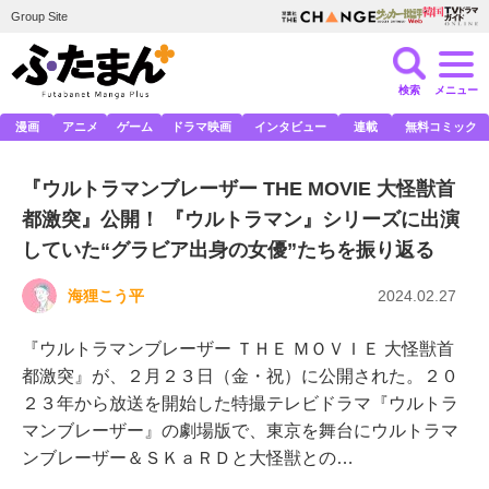
Group Site
検索
メニュー
漫画
アニメ
ゲーム
ドラマ映画
インタビュー
連載
無料コミック
『ウルトラマンブレーザー THE MOVIE 大怪獣首
都激突』公開！ 『ウルトラマン』シリーズに出演
していた“グラビア出身の女優”たちを振り返る
海狸こう平
2024.02.27
『ウルトラマンブレーザー ＴＨＥ ＭＯＶＩＥ 大怪獣首
都激突』が、２月２３日（金・祝）に公開された。２０
２３年から放送を開始した特撮テレビドラマ『ウルトラ
マンブレーザー』の劇場版で、東京を舞台にウルトラマ
ンブレーザー＆ＳＫａＲＤと大怪獣との…