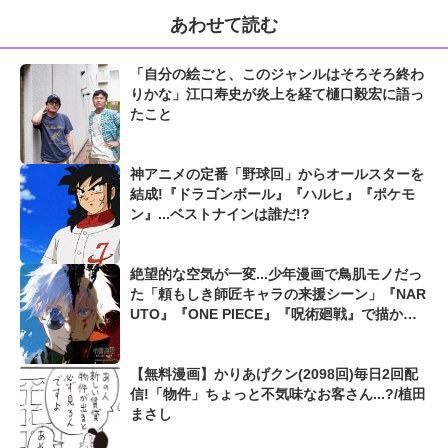
あわせて読む
「自分の絵ごと、このジャンルはそろそろ終わ
りかな」江口寿史が炎上を経て樋口毅宏に語っ
たこと
神アニメの定番「野球回」からオールスターを
結成!『ドラゴンボール』『ハルヒ』『ポケモ
ン』...ベストナインは誰だ!?
絶望的な空気が一変...少年漫画で鳥肌モノだっ
た「頼もしき師匠キャラの来援シーン」『NAR
UTO』『ONE PIECE』『呪術廻戦』で描かれ
た最強描写
【無料漫画】かりあげクン(2098回)毎日2回配
信!「物件」ちょっと不気味なお客さん...?/植田
まさし