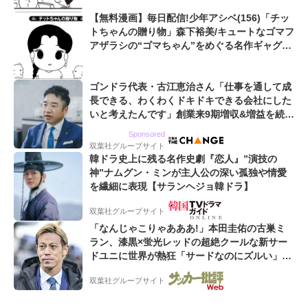
【無料漫画】毎日配信!少年アシベ(156)「チッ
トちゃんの贈り物」森下裕美/キュートなゴマフ
アザラシの“ゴマちゃん”をめぐる名作ギャグ4
コマ
ゴンドラ代表・古江恵治さん「仕事を通して成
長できる、わくわくドキドキできる会社にした
いと考えたんです」創業来9期増収&増益を続け
るWebマーケティング会社のアイデンティティ
Sponsored
双葉社グループサイト
韓ドラ史上に残る名作史劇『恋人』”演技の
神”ナムグン・ミンが主人公の深い孤独や情愛
を繊細に表現【サランヘジョ韓ドラ】
双葉社グループサイト
「なんじゃこりゃあああ!」本田圭佑の古巣ミ
ラン、漆黒×蛍光レッドの超絶クールな新サー
ドユニに世界が熱狂「サードなのにズルい」
「こりゃかっけえわ」
双葉社グループサイト