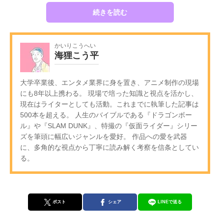
続きを読む
かいりこうへい
海狸こう平
大学卒業後、エンタメ業界に身を置き、アニメ制作の現場
にも8年以上携わる。 現場で培った知識と視点を活かし、
現在はライターとしても活動。これまでに執筆した記事は
500本を超える。 人生のバイブルである『ドラゴンボー
ル』や『SLAM DUNK』、特撮の『仮面ライダー』シリー
ズを筆頭に幅広いジャンルを愛好。 作品への愛を武器
に、多角的な視点から丁寧に読み解く考察を信条としてい
る。
ポスト
シェア
LINEで送る