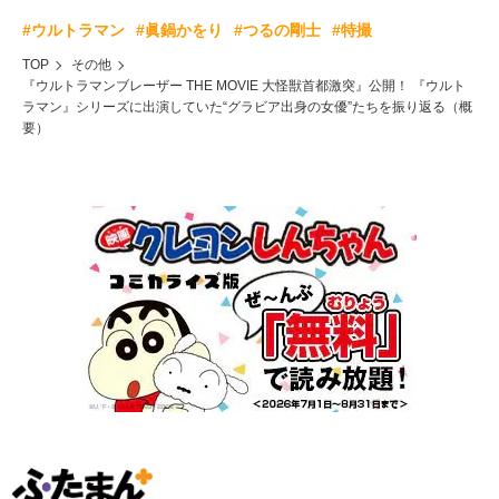
#ウルトラマン
#眞鍋かをり
#つるの剛士
#特撮
TOP
その他
『ウルトラマンブレーザー THE MOVIE 大怪獣首都激突』公開！ 『ウルト
ラマン』シリーズに出演していた“グラビア出身の女優”たちを振り返る（概
要）