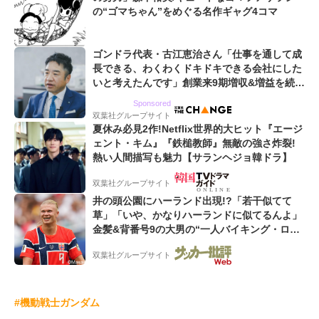
の“ゴマちゃん”をめぐる名作ギャグ4コマ
ゴンドラ代表・古江恵治さん「仕事を通して成
長できる、わくわくドキドキできる会社にした
いと考えたんです」創業来9期増収&増益を続け
るWebマーケティング会社のアイデンティティ
Sponsored
双葉社グループサイト
夏休み必見2作!Netflix世界的大ヒット『エージ
ェント・キム』『鉄槌教師』無敵の強さ炸裂!
熱い人間描写も魅力【サランヘジョ韓ドラ】
双葉社グループサイト
井の頭公園にハーランド出現!?「若干似てて
草」「いや、かなりハーランドに似てるんよ」
金髪&背番号9の大男の“一人バイキング・ロ
ー”映像が話題!「元気をもらった」
双葉社グループサイト
#機動戦士ガンダム