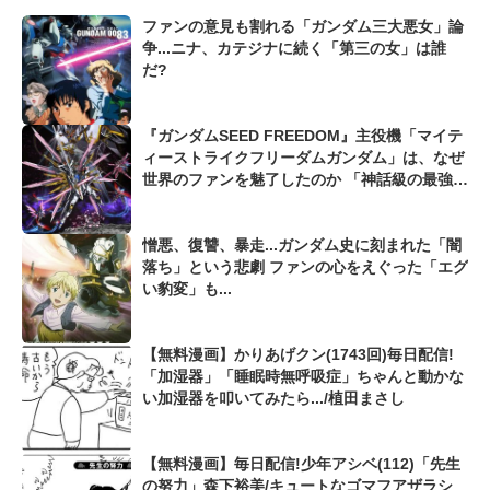
ファンの意見も割れる「ガンダム三大悪女」論
争...ニナ、カテジナに続く「第三の女」は誰
だ?
『ガンダムSEED FREEDOM』主役機「マイテ
ィーストライクフリーダムガンダム」は、なぜ
世界のファンを魅了したのか 「神話級の最強機
体...!?」
憎悪、復讐、暴走...ガンダム史に刻まれた「闇
落ち」という悲劇 ファンの心をえぐった「エグ
い豹変」も...
【無料漫画】かりあげクン(1743回)毎日配信!
「加湿器」「睡眠時無呼吸症」ちゃんと動かな
い加湿器を叩いてみたら.../植田まさし
【無料漫画】毎日配信!少年アシベ(112)「先生
の努力」森下裕美/キュートなゴマフアザラシ