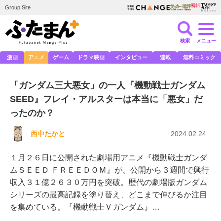
Group Site
検索
メニュー
漫画
アニメ
ゲーム
ドラマ映画
インタビュー
連載
無料コミック
「ガンダム三大悪女」の一人『機動戦士ガンダム
SEED』フレイ・アルスターは本当に「悪女」だ
ったのか？
西中たかと
2024.02.24
１月２６日に公開された劇場用アニメ『機動戦士ガンダ
ムＳＥＥＤ ＦＲＥＥＤＯＭ』が、公開から３週間で興行
収入３１億２６３０万円を突破。歴代の劇場版ガンダム
シリーズの最高記録を塗り替え、どこまで伸びるか注目
を集めている。『機動戦士Ｖガンダム』…