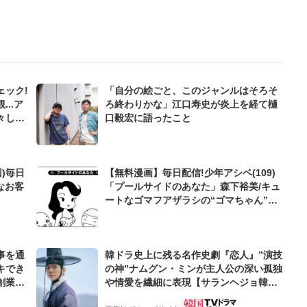
ェック!
「自分の絵ごと、このジャンルはそろそ
..ア
ろ終わりかな」江口寿史が炎上を経て樋
々しい
口毅宏に語ったこと
)毎日
【無料漫画】毎日配信!少年アシベ(109)
なお客
「プールサイドのあなた」森下裕美/キュ
ートなゴマフアザラシの“ゴマちゃん”を
めぐる名作ギャグ4コマ
事を通
韓ドラ史上に残る名作史劇『恋人』”演技
キでき
の神”ナムグン・ミンが主人公の深い孤独
創業来
や情愛を繊細に表現【サランヘジョ韓ド
ケティン
ラ】