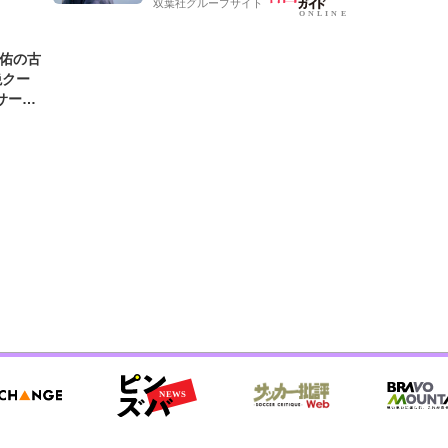
双葉社グループサイト
圭佑の古
絶クー
サード
わ」