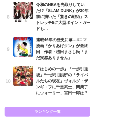
令和のNBAを先取りしてい
代
た!?『SLAM DUNK』が30年
加
前に描いた「驚きの戦術」ス
思
トレッチ5に大型ポイントガー
「
ドも…
て
連載46年の歴史に幕…4コマ
上
漫画『かりあげクン』が最終
と
回 作者・植田まさし氏「ま
た
だ実感ありません」
原
『はじめの一歩』「一歩引退
闘
後」“一歩引退後”の「ライバ
ア
ルたちの現在」ヴォルグ・ザ
の
ンギエフに千堂武士、間柴了
にウォーリー、宮田一郎は？
ラン
ランキング一覧