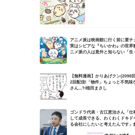
アニメ派は映画館に行く前に要チ
実はシビアな『ちいかわ』の世界観.
ニメ派の人は意外と知らない「生
設定」にも注目
【無料漫画】かりあげクン(2098回
2回配信!「物件」ちょっと不気味
さん...?/植田まさし
ゴンドラ代表・古江恵治さん「仕
して成長できる、わくわくドキド
る会社にしたいと考えたんです」
9期増収&増益を続けるWebマー
Sponsored