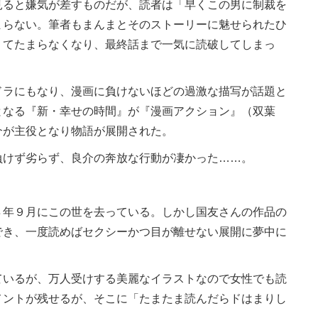
ると嫌気が差すものだが、読者は「早くこの男に制裁を
まらない。筆者もまんまとそのストーリーに魅せられたひ
くてたまらなくなり、最終話まで一気に読破してしまっ
ドラにもなり、漫画に負けないほどの過激な描写が話題と
となる『新・幸せの時間』が『漫画アクション』（双葉
介が主役となり物語が展開された。
けず劣らず、良介の奔放な行動が凄かった……。
年９月にこの世を去っている。しかし国友さんの作品の
でき、一度読めばセクシーかつ目が離せない展開に夢中に
いるが、万人受けする美麗なイラストなので女性でも読
メントが残せるが、そこに「たまたま読んだらドはまりし