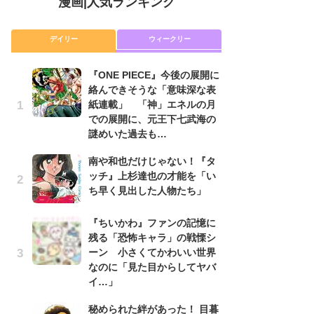
漫画
|
人気ランキング
デイリー
ウィークリー
『ONE PIECE』今後の展開に
舞
絡んできそうな「意味深な表
編
紙連載」 「神」エネルの月
禁
での展開に、元王下七武海の
「
謎めいた過去も…
連
南や和也だけじゃない！『タ
『O
ッチ』上杉達也の才能を「い
絡
ち早く見出した人物たち」
紙
で
謎
『ちいかわ』ファンの記憶に
残る「恐怖キャラ」の戦慄シ
令
ーン 小さくてかわいい世界
た!
なのに「見た目からしてヤバ
前
イ…」
ト
ド
秘められた絆があった！ 目暮