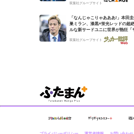
グ会社のアイデンティティ
双葉社グループサイト
「なんじゃこりゃあああ!」本田
巣ミラン、漆黒×蛍光レッドの超
ルな新サードユニに世界が熱狂「
なのにズルい」「こりゃかっけえ
双葉社グループサイト
プライバシーポリシー
運営者情報
お問い合わせ