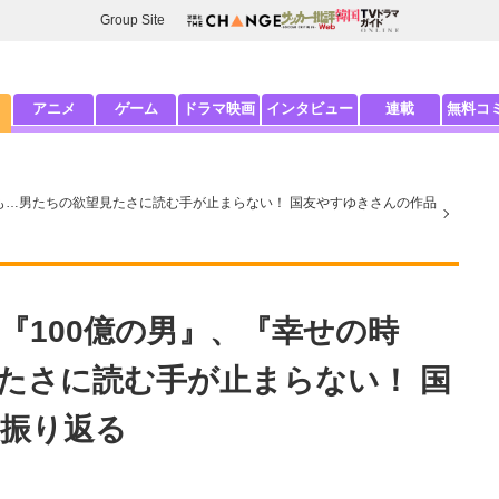
Group Site
アニメ
ゲーム
ドラマ映画
インタビュー
連載
無料コ
も…男たちの欲望見たさに読む手が止まらない！ 国友やすゆきさんの作品
『100億の男』、『幸せの時
たさに読む手が止まらない！ 国
振り返る