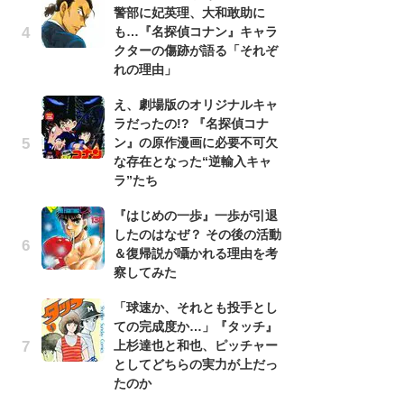
警部に妃英理、大和敢助に
南
も…『名探偵コナン』キャラ
ッ
クターの傷跡が語る「それぞ
ち
れの理由」
え、劇場版のオリジナルキャ
『
ラだったの!? 『名探偵コナ
残
ン』の原作漫画に必要不可欠
ー
な存在となった“逆輸入キャ
な
ラ”たち
イ
『はじめの一歩』一歩が引退
ア
したのはなぜ？ その後の活動
ー
＆復帰説が囁かれる理由を考
場
察してみた
ァ
「球速か、それとも投手とし
努
ての完成度か…」『タッチ』
ジ
上杉達也と和也、ピッチャー
鬼
としてどちらの実力が上だっ
の
たのか
怖