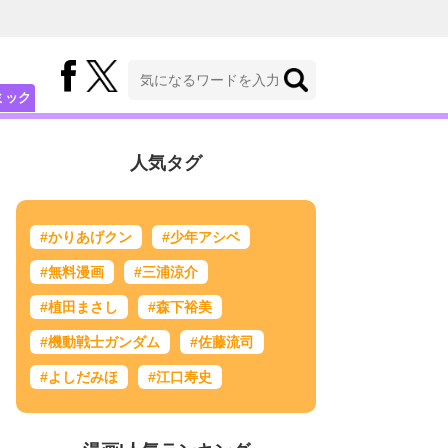
ミック
人気タグ
#かりあげクン
#少年アシベ
#無料漫画
#三浦涼介
#植田まさし
#森下裕美
#機動戦士ガンダム
#佐藤流司
#よしだみほ
#江口寿史