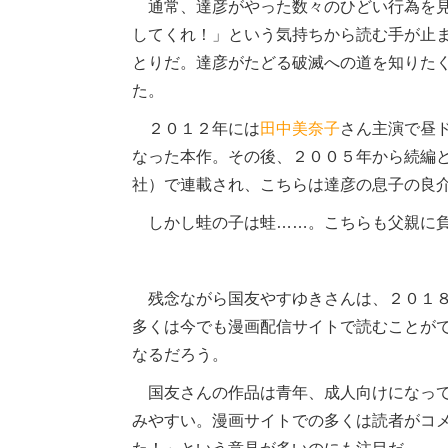
通常、達彦がやった数々のひどい行為を見
してくれ！」という気持ちから読む手が止
とりだ。達彦がたどる破滅への道を知りた
た。
２０１２年には
田中美奈子
さん主演で昼
なった本作。その後、２００５年から続編
社）で連載され、こちらは達彦の息子の良
しかし蛙の子は蛙……。こちらも父親に負
残念ながら国友やすゆきさんは、２０１８
多くは今でも漫画配信サイトで読むことが
なるだろう。
国友さんの作品は青年、成人向けになって
みやすい。漫画サイトでの多くは読者がコ