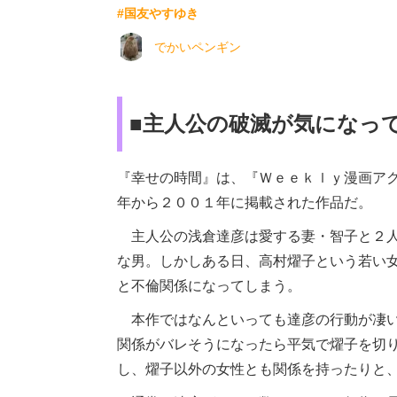
#国友やすゆき
でかいペンギン
■主人公の破滅が気になっ
『幸せの時間』は、『Ｗｅｅｋｌｙ漫画ア
年から２００１年に掲載された作品だ。
主人公の浅倉達彦は愛する妻・智子と２人
な男。しかしある日、高村燿子という若い
と不倫関係になってしまう。
本作ではなんといっても達彦の行動が凄い
関係がバレそうになったら平気で燿子を切
し、燿子以外の女性とも関係を持ったりと