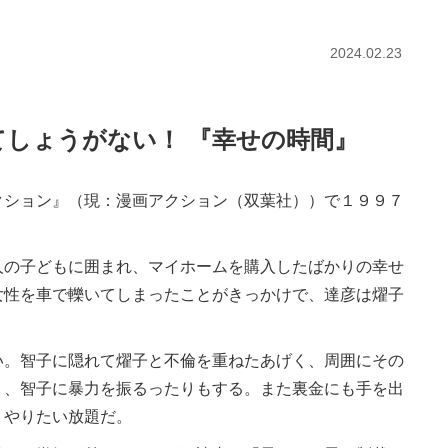
2024.02.23
てしょうがない！ 『幸せの時間』
クション』（現：漫画アクション（双葉社））で１９９７
の子どもに囲まれ、マイホームを購入したばかりの幸せ
女性を車で轢いてしまったことがきっかけで、達彦は燿子
。智子に隠れて燿子と不倫を重ねたあげく、周囲にその
り、智子に暴力を振るったりもする。また裏金にも手を出
、やりたい放題だ。