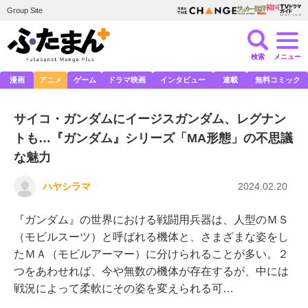
Group Site
検索
メニュー
漫画
アニメ
ゲーム
ドラマ映画
インタビュー
連載
無料コミック
サイコ・ガンダムにイージスガンダム、レグナン
トも…『ガンダム』シリーズ「MA形態」の不思議
な魅力
ハヤシラマ
2024.02.20
『ガンダム』の世界における戦闘用兵器は、人型のＭＳ
（モビルスーツ）と呼ばれる機体と、さまざまな姿をし
たＭＡ（モビルアーマー）に分けられることが多い。２
つをあわせれば、今や無数の機体が存在するが、中には
戦況によって柔軟にその姿を変えられる可…