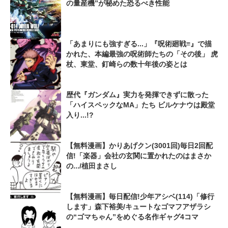
の量産機”が秘めた恐るべき性能
「あまりにも強すぎる...」『呪術廻戦≡』で描
かれた、本編最強の呪術師たちの「その後」 虎
杖、東堂、釘崎らの数十年後の姿とは
歴代『ガンダム』実力を発揮できずに散った
「ハイスペックなMA」たち ビルケナウは殿堂
入り...!?
【無料漫画】かりあげクン(3001回)毎日2回配
信!「楽器」会社の玄関に置かれたのはまさか
の.../植田まさし
【無料漫画】毎日配信!少年アシベ(114)「修行
します」森下裕美/キュートなゴマフアザラシ
の“ゴマちゃん”をめぐる名作ギャグ4コマ