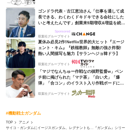
ゴンドラ代表・古江恵治さん「仕事を通して成
長できる、わくわくドキドキできる会社にした
いと考えたんです」創業来9期増収&増益を続け
るWebマーケティング会社のアイデンティティ
Sponsored
双葉社グループサイト
夏休み必見2作!Netflix世界的大ヒット『エージ
ェント・キム』『鉄槌教師』無敵の強さ炸裂!
熱い人間描写も魅力【サランヘジョ韓ドラ】
双葉社グループサイト
「マジでなんちゅー作戦なの槙野監督w」ベン
チ前に掲げられた「マテ茶」「白い犬」「爆
弾」「合コン」のイラスト入り作戦ボードにフ
ァン困惑!「想像よりデカくて吹いた」
双葉社グループサイト
#機動戦士ガンダム
TOP
アニメ
サイコ・ガンダムにイージスガンダム、レグナントも…『ガンダム』シリー