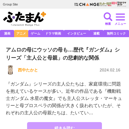
Group Site
検索
メニュー
漫画
アニメ
ゲーム
ドラマ映画
インタビュー
連載
無料コミック
アムロの母にウッソの母も…歴代『ガンダム』シ
リーズ「主人公と母親」の悲劇的な関係
西中たかと
2024.02.16
『ガンダム』シリーズの主人公たちは、家庭環境に問題
を抱えているケースが多い。近年の作品である『機動戦
士ガンダム 水星の魔女』でも主人公スレッタ・マーキュ
リーと母プロスペラの関係が大きく扱われていたが、そ
れぞれの主人公の母親たちは、たいてい…
続きを読む