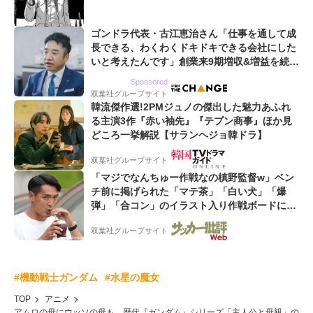
ゴンドラ代表・古江恵治さん「仕事を通して成
長できる、わくわくドキドキできる会社にした
いと考えたんです」創業来9期増収&増益を続け
るWebマーケティング会社のアイデンティティ
Sponsored
双葉社グループサイト
韓流傑作選!2PMジュノの傑出した魅力あふれ
る主演3作『赤い袖先』『テプン商事』ほか見
どころ一挙解説【サランヘジョ韓ドラ】
双葉社グループサイト
「マジでなんちゅー作戦なの槙野監督w」ベン
チ前に掲げられた「マテ茶」「白い犬」「爆
弾」「合コン」のイラスト入り作戦ボードにフ
ァン困惑!「想像よりデカくて吹いた」
双葉社グループサイト
#機動戦士ガンダム
#水星の魔女
TOP
アニメ
アムロの母にウッソの母も…歴代『ガンダム』シリーズ「主人公と母親」の