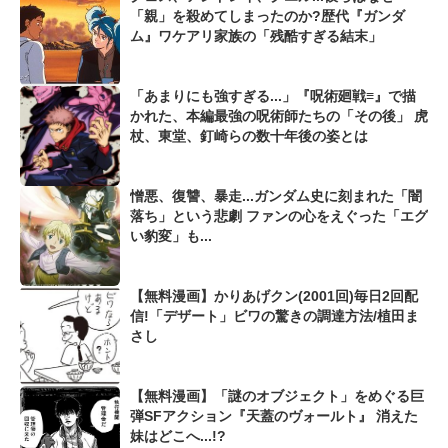
「親」を殺めてしまったのか?歴代『ガンダ
ム』ワケアリ家族の「残酷すぎる結末」
「あまりにも強すぎる...」『呪術廻戦≡』で描
かれた、本編最強の呪術師たちの「その後」 虎
杖、東堂、釘崎らの数十年後の姿とは
憎悪、復讐、暴走...ガンダム史に刻まれた「闇
落ち」という悲劇 ファンの心をえぐった「エグ
い豹変」も...
【無料漫画】かりあげクン(2001回)毎日2回配
信!「デザート」ビワの驚きの調達方法/植田ま
さし
【無料漫画】「謎のオブジェクト」をめぐる巨
弾SFアクション『天蓋のヴォールト』 消えた
妹はどこへ...!?