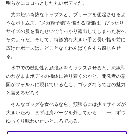
明らかにコロっとした丸いボディだ。
丈の短い奇抜なトップスと、ブリーフを想起させるよ
うなボトムス。“メガ粒子砲”を備える腹部は、ぴったり
サイズの服を着たせいでうっかり露出してしまったおへ
そのようだ。そして、特徴的な大きい手と長い指を前に
広げたポーズは、どことなくわんぱくさすら感じさせ
る。
水中での機動性と頑強さをミックスさせると、流線型
のわがままボディの機体に辿り着くのかと、開発者の意
図がフォルムに現れている点も、ゴッグならではの魅力
と言えるだろう。
そんなゴッグを食べるなら、頬張るには少々サイズが
大きいため、まずは肩パーツを外してから……一口ずつ
ゆっくり味わいたいところである。