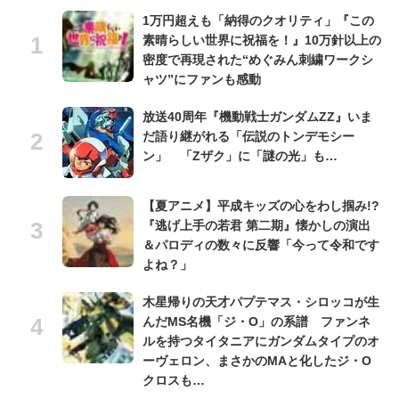
1万円超えも「納得のクオリティ」『この
素晴らしい世界に祝福を！』10万針以上の
密度で再現された“めぐみん刺繍ワークシ
ャツ”にファンも感動
放送40周年『機動戦士ガンダムZZ』いま
だ語り継がれる「伝説のトンデモシー
ン」 「Zザク」に「謎の光」も…
【夏アニメ】平成キッズの心をわし掴み!?
『逃げ上手の若君 第二期』懐かしの演出
＆パロディの数々に反響「今って令和です
よね？」
木星帰りの天才パプテマス・シロッコが生
んだMS名機「ジ・O」の系譜 ファンネ
ルを持つタイタニアにガンダムタイプのオ
ーヴェロン、まさかのMAと化したジ・O
クロスも…