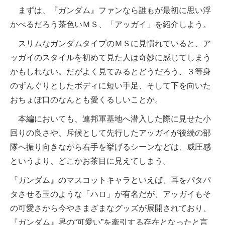
まずは、『ガンダム』ファンなら誰もが最初に思い浮
かべるだろう茶色いＭＳ、「アッガイ」を紹介しよう。
スリムなガンダムタイプのＭＳに見慣れていると、ア
ッガイのスタイルを初めて見た人は奇妙に感じてしまう
かもしれない。だがよく見てみるとどうだろう、３等身
のずんぐりとしたボディに短い手足、そして下を向いた
おちょぼ口のなんとも愛くるしいことか。
本編においても、連邦軍基地へ潜入した際に見せた小
回りの良さや、斥候として先行したアッガイが後続の部
隊へ振り向きながら右手を挙げるシーンなどは、威圧感
というより、どこかお茶目に見えてしまう。
『ガンダム』のマスコットキャラといえば、耳をパタパ
タさせる玉のような「ハロ」が有名だが、アッガイもそ
の可愛さから今やさまざまなグッズが展開されており、
『ガンダム』界の“可愛い”を牽引する存在となったと言