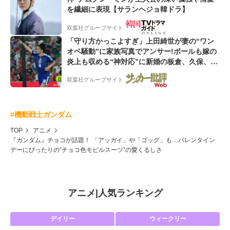
を繊細に表現【サランヘジョ韓ドラ】
双葉社グループサイト
「守り方かっこよすぎ」上田綺世が妻の“ワン
オペ騒動”に家族写真でアンサー!ボールも嫁の
炎上も収める“神対応”に新婚の板倉、久保、長
友夫妻も続々エール!
双葉社グループサイト
#機動戦士ガンダム
TOP
アニメ
『ガンダム』チョコが話題！ 「アッガイ」や「ゴッグ」も…バレンタイン
デーにぴったりの“チョコ色モビルスーツ”の愛くるしさ
アニメ
|
人気ランキング
デイリー
ウィークリー