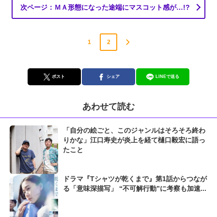
次ページ：ＭＡ形態になった途端にマスコット感が…!?
1
2
ポスト
シェア
LINEで送る
あわせて読む
「自分の絵ごと、このジャンルはそろそろ終わ
りかな」江口寿史が炎上を経て樋口毅宏に語っ
たこと
ドラマ『Tシャツが乾くまで』第1話からつなが
る「意味深描写」 “不可解行動”に考察も加速...