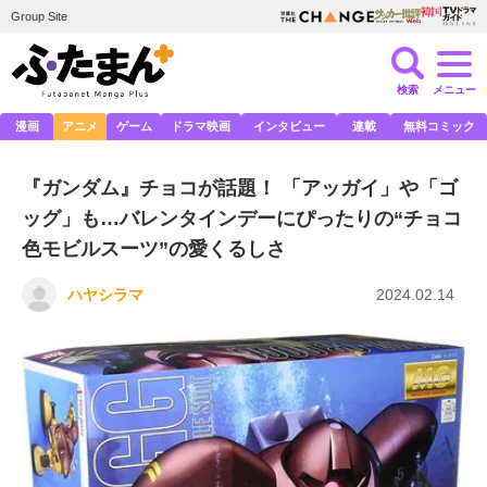
Group Site
検索
メニュー
漫画
アニメ
ゲーム
ドラマ映画
インタビュー
連載
無料コミック
『ガンダム』チョコが話題！ 「アッガイ」や「ゴ
ッグ」も…バレンタインデーにぴったりの“チョコ
色モビルスーツ”の愛くるしさ
ハヤシラマ
2024.02.14