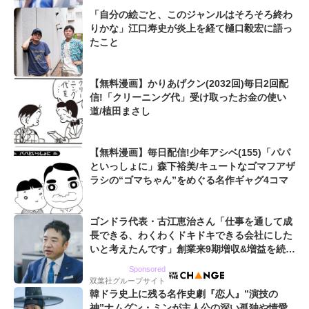
「自分の絵ごと、このジャンルはそろそろ終わ
りかな」江口寿史が炎上を経て樋口毅宏に語っ
たこと
【無料漫画】かりあげクン(2032回)毎日2回配
信!「クリーニング代」受け取ったお金の使い
道/植田まさし
【無料漫画】毎日配信!少年アシベ(155)「パパ
といっしょに」森下裕美/キュートなゴマフアザ
ラシの“ゴマちゃん”をめぐる名作ギャグ4コマ
ゴンドラ代表・古江恵治さん「仕事を通して成
長できる、わくわくドキドキできる会社にした
いと考えたんです」創業来9期増収&増益を続け
るWebマーケティング会社のアイデンティティ
Sponsored
双葉社グループサイト
韓ドラ史上に残る名作史劇『恋人』”演技の
神”ナムグン・ミンが主人公の深い孤独や情愛