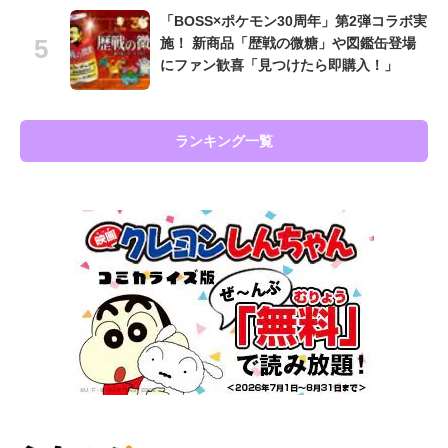
「BOSS×ポケモン30周年」第2弾コラボ実
施！ 新商品「歴戦の微糖」や図鑑缶登場
にファン歓喜「見つけたら即購入！」
ランキング一覧