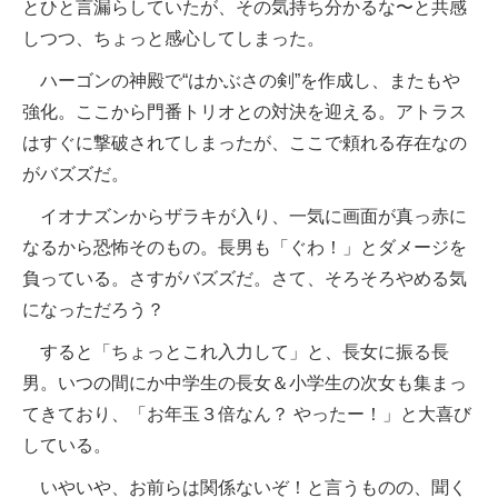
とひと言漏らしていたが、その気持ち分かるな〜と共感
しつつ、ちょっと感心してしまった。
ハーゴンの神殿で“はかぶさの剣”を作成し、またもや
強化。ここから門番トリオとの対決を迎える。アトラス
はすぐに撃破されてしまったが、ここで頼れる存在なの
がバズズだ。
イオナズンからザラキが入り、一気に画面が真っ赤に
なるから恐怖そのもの。長男も「ぐわ！」とダメージを
負っている。さすがバズズだ。さて、そろそろやめる気
になっただろう？
すると「ちょっとこれ入力して」と、長女に振る長
男。いつの間にか中学生の長女＆小学生の次女も集まっ
てきており、「お年玉３倍なん？ やったー！」と大喜び
している。
いやいや、お前らは関係ないぞ！と言うものの、聞く