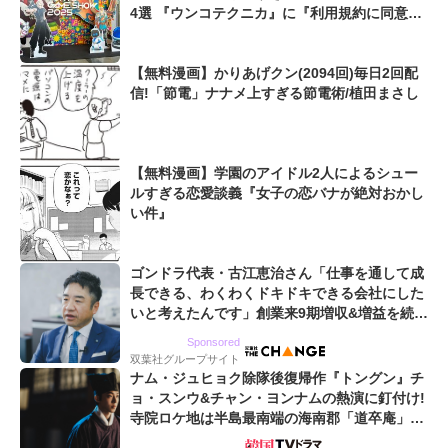
4選 『ウンコテクニカ』に『利用規約に同意し
たい』も...【東京ゲームショウ2025】
【無料漫画】かりあげクン(2094回)毎日2回配
信!「節電」ナナメ上すぎる節電術/植田まさし
【無料漫画】学園のアイドル2人によるシュー
ルすぎる恋愛談義『女子の恋バナが絶対おかし
い件』
ゴンドラ代表・古江恵治さん「仕事を通して成
長できる、わくわくドキドキできる会社にした
いと考えたんです」創業来9期増収&増益を続け
るWebマーケティング会社のアイデンティティ
Sponsored
双葉社グループサイト
ナム・ジュヒョク除隊後復帰作『トングン』チ
ョ・スンウ&チャン・ヨンナムの熱演に釘付け!
寺院ロケ地は半島最南端の海南郡「道卒庵」
【韓ドラから始める韓国旅行】