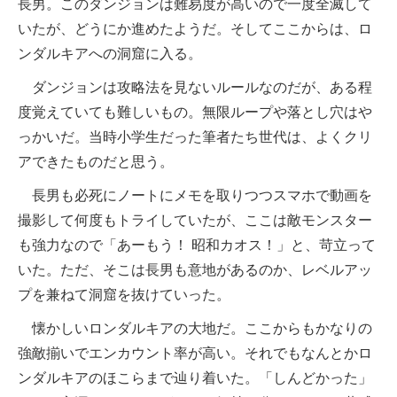
長男。このダンジョンは難易度が高いので一度全滅して
いたが、どうにか進めたようだ。そしてここからは、ロ
ンダルキアへの洞窟に入る。
ダンジョンは攻略法を見ないルールなのだが、ある程
度覚えていても難しいもの。無限ループや落とし穴はや
っかいだ。当時小学生だった筆者たち世代は、よくクリ
アできたものだと思う。
長男も必死にノートにメモを取りつつスマホで動画を
撮影して何度もトライしていたが、ここは敵モンスター
も強力なので「あーもう！ 昭和カオス！」と、苛立って
いた。ただ、そこは長男も意地があるのか、レベルアッ
プを兼ねて洞窟を抜けていった。
懐かしいロンダルキアの大地だ。ここからもかなりの
強敵揃いでエンカウント率が高い。それでもなんとかロ
ンダルキアのほこらまで辿り着いた。「しんどかった」