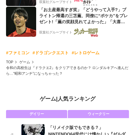
双葉社グループサイト
「お土産最高すぎ笑」「どうやって入手?」ブ
ライトン帰還の三笘薫、同僚に“ポケカ”をプレ
ゼント!「薫の笑顔見れてよかった」「大喜び
のリュテル可愛すぎ」
双葉社グループサイト
#ファミコン
#ドラゴンクエスト
#レトロゲーム
TOP
ゲーム
令和の高校生は『ドラクエ2』をクリアできるのか？ ロンダルキアへ進んだ
ら…“昭和アンチ”になっちゃった？
ゲーム
|
人気ランキング
デイリー
ウィークリー
「リメイク版でもできる？」
NINTENDO64世代には懐かしい『ゼルダ