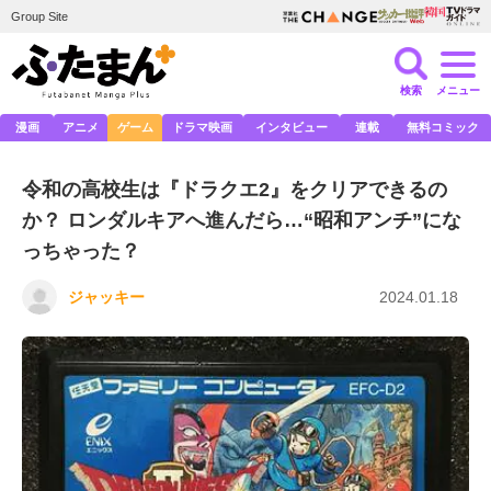
Group Site
検索
メニュー
漫画
アニメ
ゲーム
ドラマ映画
インタビュー
連載
無料コミック
令和の高校生は『ドラクエ2』をクリアできるの
か？ ロンダルキアへ進んだら…“昭和アンチ”にな
っちゃった？
ジャッキー
2024.01.18