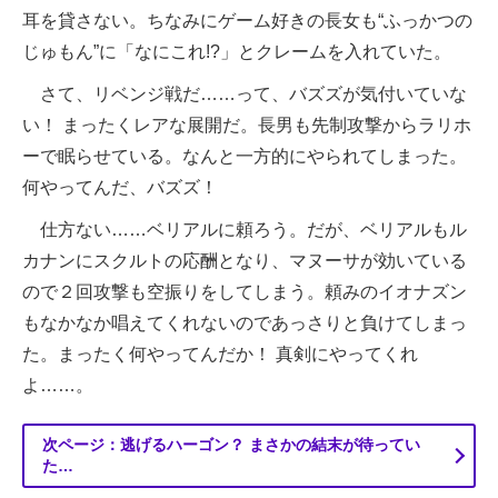
耳を貸さない。ちなみにゲーム好きの長女も“ふっかつの
じゅもん”に「なにこれ!?」とクレームを入れていた。
さて、リベンジ戦だ……って、バズズが気付いていな
い！ まったくレアな展開だ。長男も先制攻撃からラリホ
ーで眠らせている。なんと一方的にやられてしまった。
何やってんだ、バズズ！
仕方ない……ベリアルに頼ろう。だが、ベリアルもル
カナンにスクルトの応酬となり、マヌーサが効いている
ので２回攻撃も空振りをしてしまう。頼みのイオナズン
もなかなか唱えてくれないのであっさりと負けてしまっ
た。まったく何やってんだか！ 真剣にやってくれ
よ……。
次ページ：逃げるハーゴン？ まさかの結末が待ってい
た…