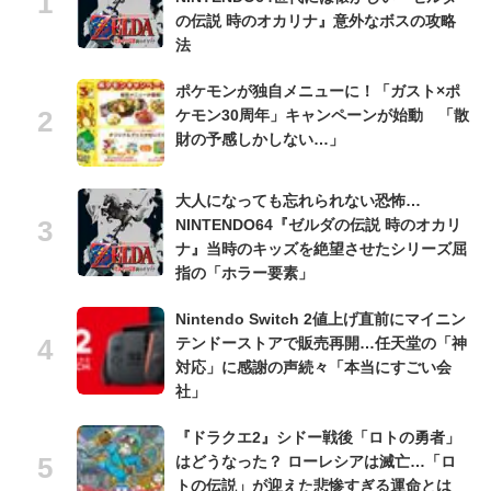
の伝説 時のオカリナ』意外なボスの攻略
法
ポケモンが独自メニューに！「ガスト×ポ
ケモン30周年」キャンペーンが始動 「散
財の予感しかしない…」
大人になっても忘れられない恐怖…
NINTENDO64『ゼルダの伝説 時のオカリ
ナ』当時のキッズを絶望させたシリーズ屈
指の「ホラー要素」
Nintendo Switch 2値上げ直前にマイニン
テンドーストアで販売再開…任天堂の「神
対応」に感謝の声続々「本当にすごい会
社」
『ドラクエ2』シドー戦後「ロトの勇者」
はどうなった？ ローレシアは滅亡…「ロ
トの伝説」が迎えた悲惨すぎる運命とは