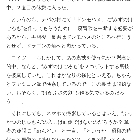
中、２度目の休憩に入った。
というのも、テパの村にて「ドンモハメ」に“みずのは
ごろも”を作ってもらうために一度冒険を中断する必要が
あるから。再開後、長男はドンモハメのところへ行こう
とせず、ドラゴンの角へと向かっている。
コイツ……もしかして、あの裏技を使う気か!? 懸念は
的中。なんと、“みずのはごろも”を２つゲットする裏技
を披露していた。これはかなりの強化といえる。ちゃん
とファミコン版で検索しているので、この裏技は問題な
い。おそらく、“はかぶさの剣”も作る気でいるのだろ
う……。
それにしても、スマホで撮影しているとはいえ、“ふっ
かつのじゅもん”の入力は面倒ではないのだろうか？ 筆
者の疑問に「めんどい」と一言。「というか、昭和の時
代って画像では残せなかったの？」とまで聞いてくる。