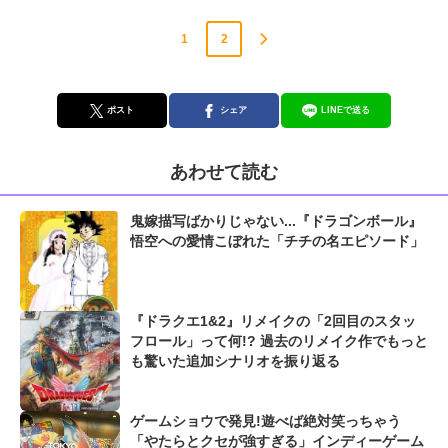
1
2
ポスト
シェア
LINEで送る
あわせて読む
鬼嫁描写ばかりじゃない...『ドラゴンボール』
悟空への愛情こぼれた「チチの名エピソード」
『ドラクエ1&2』リメイクの「2回目のスタッ
フロール」って何!? 過去のリメイク作でもっと
も驚いた追加シナリオを振り返る
ゲームショウで発見!遊べば絶対笑っちゃう
「やたらとクセが強すぎる」インディーゲーム