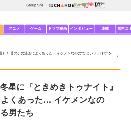
Group Site
アニメ
ゲーム
ドラマ映画
インタビュー
連載
無料コ
も！ 昔の少女漫画によくあった… イケメンなのに“ひどいフラれ方”を
冬星に『ときめきトゥナイト』
によくあった… イケメンなの
する男たち