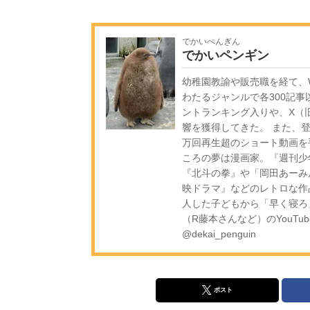
でかいぺんぎん
でかいペンギン
幼稚園教諭や販売職を経て、W
わたるジャンルで各300記事
ントランキング入りや、X（旧
響を獲得してきた。 また、登録
万回再生超のショート動画を
ころの夢は漫画家。『週刊少
『北斗の拳』や「岡田あーみ
映ドラマ』などのレトロな作
人した子どもから「早く寝ろ
（R藤本さんなど）のYouTub
@dekai_penguin
ポスト