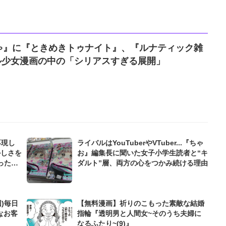
ゃ』に『ときめきトゥナイト』、『ルナティック雑
カル少女漫画の中の「シリアスすぎる展開」
再現し
ライバルはYouTuberやVTuber...『ちゃ
かしさを
お』編集長に聞いた女子小学生読者と“キ
ったい
ダルト”層、両方の心をつかみ続ける理由
)毎日
【無料漫画】祈りのこもった素敵な結婚
なお客
指輪『透明男と人間女~そのうち夫婦に
なるふたり~(9)』