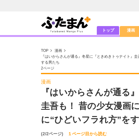
トップ
漫画
TOP
漫画
『はいからさんが通る』冬星に『ときめきトゥナイト』圭吾
する男たち
2ページ
漫画
『はいからさんが通る』
圭吾も！ 昔の少女漫画
に“ひどいフラれ方”を
(2/2ページ)
１ページ目から読む