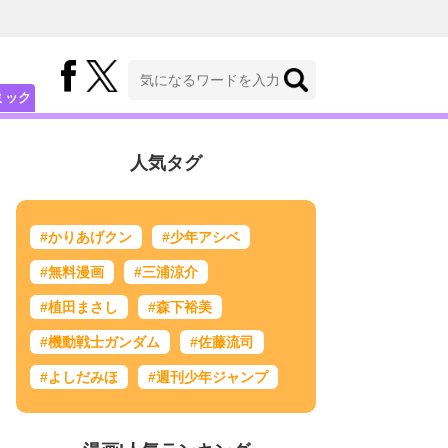
ミック
人気タグ
#かりあげクン
#少年アシベ
#無料漫画
#三浦涼介
#植田まさし
#森下裕美
#機動戦士ガンダム
#佐藤流司
#よしだみほ
#週刊少年ジャンプ