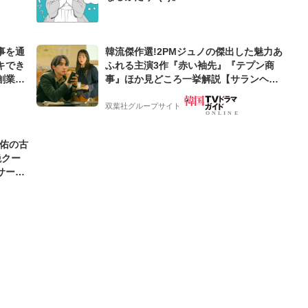
事を通
韓流傑作選!2PMジュノの傑出した魅力あ
キでき
ふれる主演3作『赤い袖先』『テプン商
創業来
事』ほか見どころ一挙解説【サランヘジ
ケティン
ョ韓ドラ】
双葉社グループサイト
圭佑の古
絶クー
サード
わ」