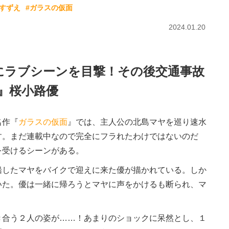
内すずえ
#ガラスの仮面
2024.01.20
にラブシーンを目撃！その後交通事故
』桜小路優
名作『
ガラスの仮面
』では、主人公の北島マヤを巡り速水
す。まだ連載中なので完全にフラれたわけではないのだ
を受けるシーンがある。
したマヤをバイクで迎えに来た優が描かれている。しか
いた。優は一緒に帰ろうとマヤに声をかけるも断られ、マ
合う２人の姿が……！あまりのショックに呆然とし、１