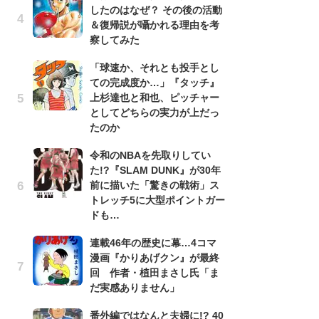
したのはなぜ？ その後の活動
南
＆復帰説が囁かれる理由を考
ッ
察してみた
ち
「球速か、それとも投手とし
ての完成度か…」『タッチ』
『
上杉達也と和也、ピッチャー
残
としてどちらの実力が上だっ
ー
たのか
な
イ
令和のNBAを先取りしてい
た!?『SLAM DUNK』が30年
『
前に描いた「驚きの戦術」ス
に
トレッチ5に大型ポイントガー
も
ドも…
を
役
連載46年の歴史に幕…4コマ
漫画『かりあげクン』が最終
ア
回 作者・植田まさし氏「ま
ー
だ実感ありません」
場
ァ
番外編ではなんと夫婦に!? 40