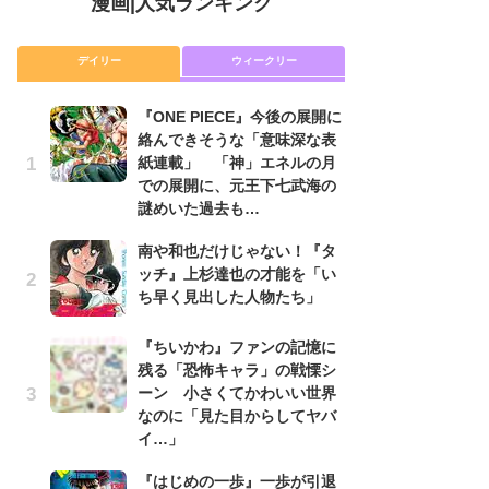
漫画
|
人気ランキング
デイリー
ウィークリー
『ONE PIECE』今後の展開に
舞
絡んできそうな「意味深な表
編
紙連載」 「神」エネルの月
禁
での展開に、元王下七武海の
「
謎めいた過去も…
連
南や和也だけじゃない！『タ
『O
ッチ』上杉達也の才能を「い
絡
ち早く見出した人物たち」
紙
で
謎
『ちいかわ』ファンの記憶に
残る「恐怖キャラ」の戦慄シ
令
ーン 小さくてかわいい世界
た!
なのに「見た目からしてヤバ
前
イ…」
ト
ド
『はじめの一歩』一歩が引退