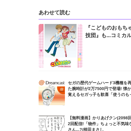
あわせて読む
『こどものおもち
技団』も...コミ
セガの歴代ゲームハード3機種を
た腕時計が2万7500円で登場! 懐
覚えるセガっ子も歓喜「使うのも
ない」
【無料漫画】かりあげクン(2098回
2回配信!「物件」ちょっと不気味
さん...?/植田まさし