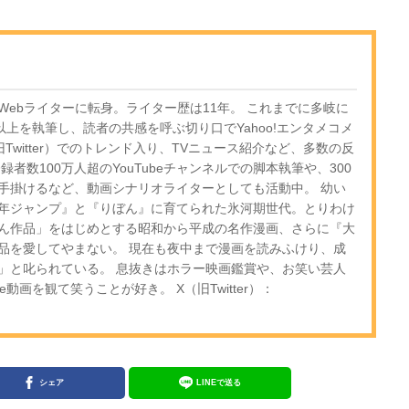
ebライターに転身。ライター歴は11年。 これまでに多岐に
以上を執筆し、読者の共感を呼ぶ切り口でYahoo!エンタメコメ
Twitter）でのトレンド入り、TVニュース紹介など、多数の反
者数100万人超のYouTubeチャンネルでの脚本執筆や、300
手掛けるなど、動画シナリオライターとしても活動中。 幼い
年ジャンプ』と『りぼん』に育てられた氷河期世代。とりわけ
ん作品」をはじめとする昭和から平成の名作漫画、さらに『大
品を愛してやまない。 現在も夜中まで漫画を読みふけり、成
」と叱られている。 息抜きはホラー映画鑑賞や、お笑い芸人
e動画を観て笑うことが好き。 X（旧Twitter）：
シェア
LINEで送る