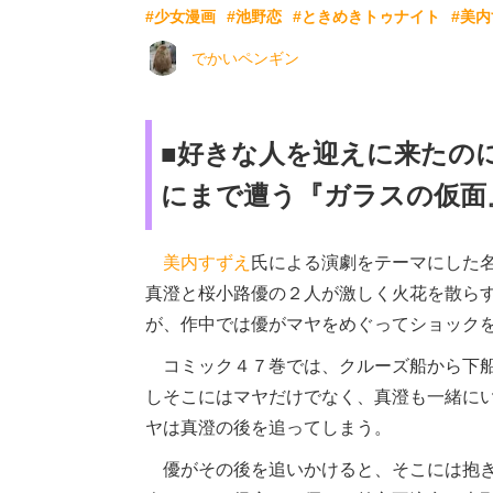
#少女漫画
#池野恋
#ときめきトゥナイト
#美
でかいペンギン
■好きな人を迎えに来たの
にまで遭う『ガラスの仮面
美内すずえ
氏による演劇をテーマにした
真澄と桜小路優の２人が激しく火花を散ら
が、作中では優がマヤをめぐってショック
コミック４７巻では、クルーズ船から下船
しそこにはマヤだけでなく、真澄も一緒に
ヤは真澄の後を追ってしまう。
優がその後を追いかけると、そこには抱き