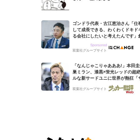
ゴンドラ代表・古江恵治さん「仕
して成長できる、わくわくドキド
る会社にしたいと考えたんです」
9期増収&増益を続けるWebマー
Sponsored
グ会社のアイデンティティ
双葉社グループサイト
「なんじゃこりゃあああ!」本田
巣ミラン、漆黒×蛍光レッドの超
ルな新サードユニに世界が熱狂「
なのにズルい」「こりゃかっけえ
双葉社グループサイト