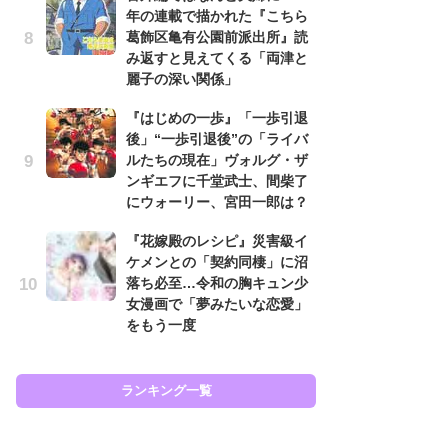
年の連載で描かれた『こちら
努
葛飾区亀有公園前派出所』読
ジ
み返すと見えてくる「両津と
鬼
麗子の深い関係」
の
『はじめの一歩』「一歩引退
怖
後」“一歩引退後”の「ライバ
代
ルたちの現在」ヴォルグ・ザ
加
ンギエフに千堂武士、間柴了
思
にウォーリー、宮田一郎は？
「
『花嫁殿のレシピ』災害級イ
て
ケメンとの「契約同棲」に沼
上
落ち必至…令和の胸キュン少
と
女漫画で「夢みたいな恋愛」
た
をもう一度
ラン
ランキング一覧