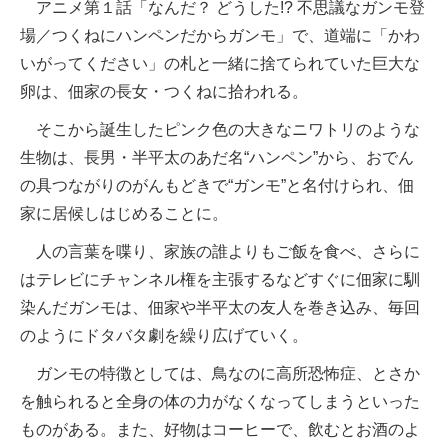
アニメ第１話「なんだ？ どうした!? 不思議なガンモ登
場／つくねにハンペンだからガンモ」で、道端に「かわ
いがってください」の札と一緒に捨てられていた巨大な
卵は、佃家の長女・つくねに拾われる。
そこから誕生したピンク色の大きなニワトリのような
生物は、長男・半平太のあだ名“ハンペン”から、おでん
の具つながりのがんもどきで“ガンモ”と名付けられ、佃
家に居候しはじめることに。
人の言葉を喋り、家族の誰よりもご飯を食べ、さらに
はテレビにチャンネル権を主張するなどすぐに佃家に馴
染んだガンモは、佃家や半平太の友人を巻き込み、毎回
のようにドタバタ劇を繰り広げていく。
ガンモの特徴としては、鳥なのに高所恐怖症、とさか
を触られると全身の体の力がなくなってしまうといった
ものがある。また、好物はコーヒーで、飲むとお酒のよ