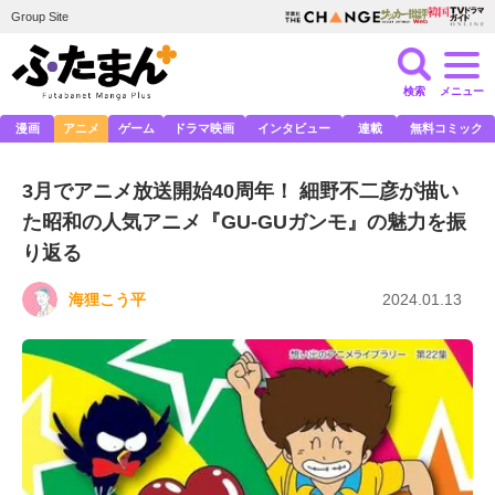
Group Site
検索
メニュー
漫画
アニメ
ゲーム
ドラマ映画
インタビュー
連載
無料コミック
3月でアニメ放送開始40周年！ 細野不二彦が描い
た昭和の人気アニメ『GU-GUガンモ』の魅力を振
り返る
海狸こう平
2024.01.13