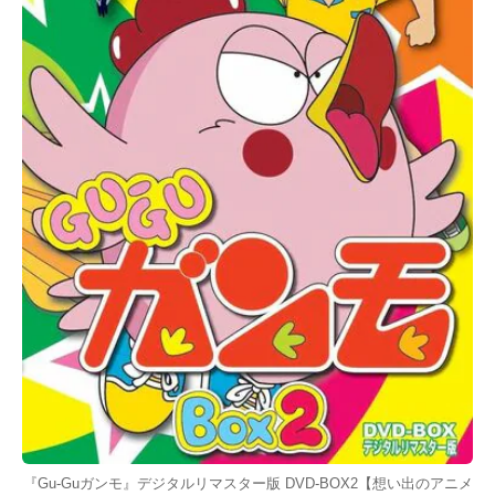
『Gu-Guガンモ』デジタルリマスター版 DVD-BOX2【想い出のアニメ