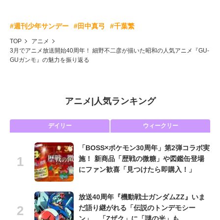
#週刊少年サンデー
#田中真弓
#千葉繁
TOP
アニメ
3月でアニメ放送開始40周年！ 細野不二彦が描いた昭和の人気アニメ『GU-
GUガンモ』の魅力を振り返る
アニメ
|
人気ランキング
デイリー
ウィークリー
「BOSS×ポケモン30周年」第2弾コラボ実
施！ 新商品「歴戦の微糖」や図鑑缶登場
にファン歓喜「見つけたら即購入！」
放送40周年『機動戦士ガンダムZZ』いま
だ語り継がれる「伝説のトンデモシー
ン」 「Zザク」に「謎の光」も…