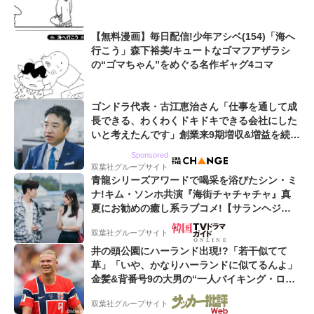
【無料漫画】毎日配信!少年アシベ(154)「海へ
行こう」森下裕美/キュートなゴマフアザラシ
の“ゴマちゃん”をめぐる名作ギャグ4コマ
ゴンドラ代表・古江恵治さん「仕事を通して成
長できる、わくわくドキドキできる会社にした
いと考えたんです」創業来9期増収&増益を続け
るWebマーケティング会社のアイデンティティ
Sponsored
双葉社グループサイト
青龍シリーズアワードで喝采を浴びたシン・ミ
ナ!キム・ソンホ共演『海街チャチャチャ』真
夏にお勧めの癒し系ラブコメ!【サランヘジョ
韓ドラ】
双葉社グループサイト
井の頭公園にハーランド出現!?「若干似てて
草」「いや、かなりハーランドに似てるんよ」
金髪&背番号9の大男の“一人バイキング・ロ
ー”映像が話題!「元気をもらった」
双葉社グループサイト