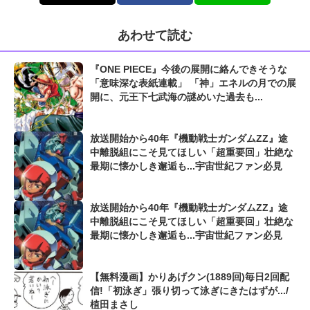
あわせて読む
『ONE PIECE』今後の展開に絡んできそうな
「意味深な表紙連載」 「神」エネルの月での展
開に、元王下七武海の謎めいた過去も...
放送開始から40年『機動戦士ガンダムZZ』途
中離脱組にこそ見てほしい「超重要回」壮絶な
最期に懐かしき邂逅も...宇宙世紀ファン必見
放送開始から40年『機動戦士ガンダムZZ』途
中離脱組にこそ見てほしい「超重要回」壮絶な
最期に懐かしき邂逅も...宇宙世紀ファン必見
【無料漫画】かりあげクン(1889回)毎日2回配
信!「初泳ぎ」張り切って泳ぎにきたはずが.../
植田まさし