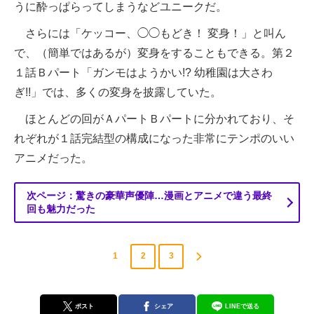
うに酔っぱらってしまうなどユニークだ。
さらには「ケッコー、◯◯もどき！ 変身！」と叫ん
で、（簡単ではあるが）変身をすることもできる。第２
１話Ｂパート「ガンモはようかい!? 幼稚園は大さわ
ぎ!!」では、多くの変身を披露していた。
ほとんどの回がＡパートＢパートに分かれており、そ
れぞれが１話完結型の構成になった非常にテンポのいい
アニメだった。
次ページ：驚きの豪華声優陣…漫画とアニメで違う最終
回も魅力だった
1
2
3
ポスト
シェア
LINEで送る