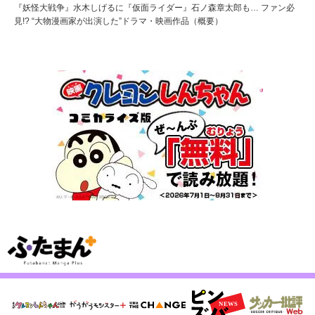
『妖怪大戦争』水木しげるに『仮面ライダー』石ノ森章太郎も… ファン必
見!? “大物漫画家が出演した”ドラマ・映画作品（概要）