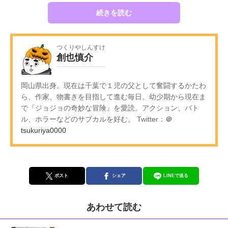
続きを読む
つくりやしんすけ
創也慎介
岡山県出身。現在は千葉で１児の父として奮闘するかたわ
ら、作家、物書きを目指して進む毎日。幼少期から現在ま
で『ジョジョの奇妙な冒険』を愛読。アクション、バト
ル、ホラーなどのサブカルを好む。 Twitter：
＠
tsukuriya0000
ポスト
シェア
LINEで送る
あわせて読む