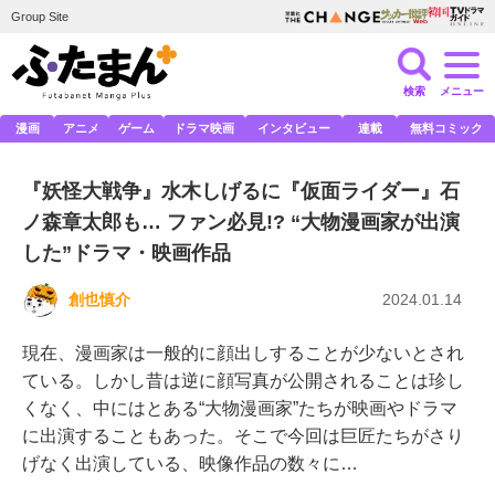
Group Site
検索
メニュー
漫画
アニメ
ゲーム
ドラマ映画
インタビュー
連載
無料コミック
『妖怪大戦争』水木しげるに『仮面ライダー』石
ノ森章太郎も… ファン必見!? “大物漫画家が出演
した”ドラマ・映画作品
創也慎介
2024.01.14
現在、漫画家は一般的に顔出しすることが少ないとされ
ている。しかし昔は逆に顔写真が公開されることは珍し
くなく、中にはとある“大物漫画家”たちが映画やドラマ
に出演することもあった。そこで今回は巨匠たちがさり
げなく出演している、映像作品の数々に…