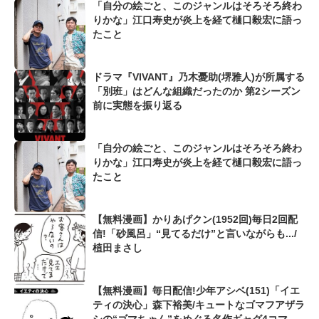
「自分の絵ごと、このジャンルはそろそろ終わ
りかな」江口寿史が炎上を経て樋口毅宏に語っ
たこと
ドラマ『VIVANT』乃木憂助(堺雅人)が所属する
「別班」はどんな組織だったのか 第2シーズン
前に実態を振り返る
「自分の絵ごと、このジャンルはそろそろ終わ
りかな」江口寿史が炎上を経て樋口毅宏に語っ
たこと
【無料漫画】かりあげクン(1952回)毎日2回配
信!「砂風呂」“見てるだけ”と言いながらも.../
植田まさし
【無料漫画】毎日配信!少年アシベ(151)「イエ
ティの決心」森下裕美/キュートなゴマフアザラ