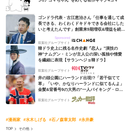
シの“ゴマちゃん”をめぐる名作ギャグ4コマ
ゴンドラ代表・古江恵治さん「仕事を通して成
長できる、わくわくドキドキできる会社にした
いと考えたんです」創業来9期増収&増益を続け
るWebマーケティング会社のアイデンティティ
Sponsored
双葉社グループサイト
韓ドラ史上に残る名作史劇『恋人』”演技の
神”ナムグン・ミンが主人公の深い孤独や情愛
を繊細に表現【サランヘジョ韓ドラ】
双葉社グループサイト
井の頭公園にハーランド出現!?「若干似てて
草」「いや、かなりハーランドに似てるんよ」
金髪&背番号9の大男の“一人バイキング・ロ
ー”映像が話題!「元気をもらった」
双葉社グループサイト
#漫画家
#水木しげる
#石ノ森章太郎
#永井豪
TOP
その他