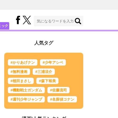
ミック
人気タグ
#かりあげクン
#少年アシベ
#無料漫画
#三浦涼介
#植田まさし
#森下裕美
#機動戦士ガンダム
#佐藤流司
#週刊少年ジャンプ
#名探偵コナン