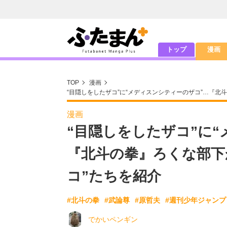
トップ
漫画
TOP
漫画
“目隠しをしたザコ”に“メディスンシティーのザコ”…『北
漫画
“目隠しをしたザコ”に
『北斗の拳』ろくな部下
コ”たちを紹介
#北斗の拳
#武論尊
#原哲夫
#週刊少年ジャンプ
でかいペンギン