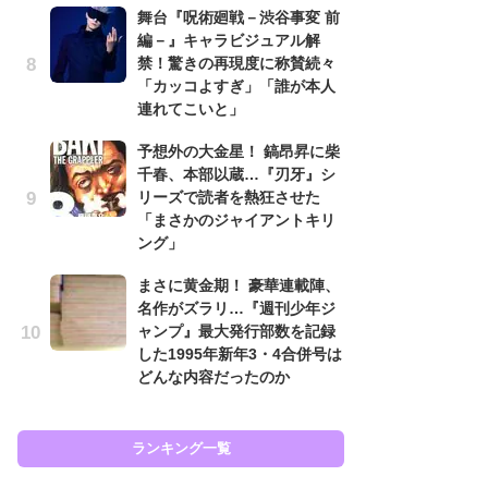
舞台『呪術廻戦－渋谷事変 前
南
編－』キャラビジュアル解
ッ
禁！驚きの再現度に称賛続々
ち
「カッコよすぎ」「誰が本人
連れてこいと」
怖
予想外の大金星！ 鎬昂昇に柴
代
千春、本部以蔵…『刃牙』シ
加
リーズで読者を熱狂させた
思
「まさかのジャイアントキリ
原
ング」
闘
まさに黄金期！ 豪華連載陣、
ア
名作がズラリ…『週刊少年ジ
の
ャンプ』最大発行部数を記録
した1995年新年3・4合併号は
どんな内容だったのか
ラン
ランキング一覧