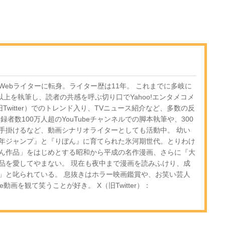
ebライターに転身。ライター歴は11年。 これまでに多岐に
以上を執筆し、読者の共感を呼ぶ切り口でYahoo!エンタメコメ
Twitter）でのトレンド入り、TVニュース紹介など、多数の反
者数100万人超のYouTubeチャンネルでの脚本執筆や、300
手掛けるなど、動画シナリオライターとしても活動中。 幼い
年ジャンプ』と『りぼん』に育てられた氷河期世代。とりわけ
ん作品」をはじめとする昭和から平成の名作漫画、さらに『大
品を愛してやまない。 現在も夜中まで漫画を読みふけり、成
」と叱られている。 息抜きはホラー映画鑑賞や、お笑い芸人
e動画を観て笑うことが好き。 X（旧Twitter）：