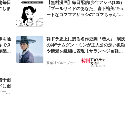
)毎日
【無料漫画】毎日配信!少年アシベ(109)
てしま
「プールサイドのあなた」森下裕美/キュ
ートなゴマフアザラシの“ゴマちゃん”を
めぐる名作ギャグ4コマ
事を通
韓ドラ史上に残る名作史劇『恋人』”演技
キでき
の神”ナムグン・ミンが主人公の深い孤独
創業来
や情愛を繊細に表現【サランヘジョ韓ド
ケティン
ラ】
双葉社グループサイト
若干似
ドに似
“一人
元気を