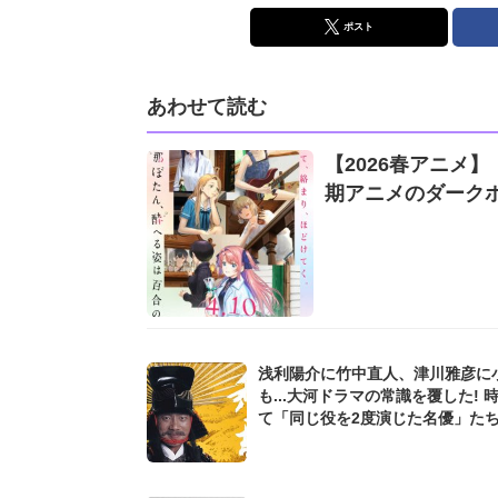
ポスト
あわせて読む
【2026春アニメ】
期アニメのダーク
浅利陽介に竹中直人、津川雅彦に
も...大河ドラマの常識を覆した! 
て「同じ役を2度演じた名優」た