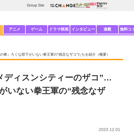
Group Site
アニメ
ゲーム
ドラマ映画
インタビュー
連載
無料コ
斗の拳』ろくな部下がいない拳王軍の“残念なザコ”たちを紹介（概要）
“メディスンシティーのザコ”…
がいない拳王軍の“残念なザ
2023.12.01