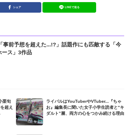
シェア
LINEで送る
「事前予想を超えた...!?」話題作にも匹敵する「今
ホース」3作品
小栗旬
ライバルはYouTuberやVTuber...『ちゃ
時を超え
お』編集長に聞いた女子小学生読者と“キ
ち
ダルト”層、両方の心をつかみ続ける理由