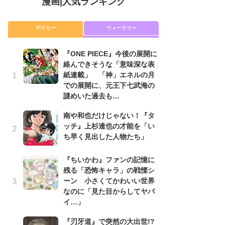
漫画
|
人気ランキング
デイリー
ウィークリー
『ONE PIECE』今後の展開に
舞
絡んできそうな「意味深な表
編
紙連載」 「神」エネルの月
禁
での展開に、元王下七武海の
「
謎めいた過去も…
連
南や和也だけじゃない！『タ
令
ッチ』上杉達也の才能を「い
た!
ち早く見出した人物たち」
前
ト
ド
『ちいかわ』ファンの記憶に
残る「恐怖キャラ」の戦慄シ
『O
ーン 小さくてかわいい世界
絡
なのに「見た目からしてヤバ
紙
イ…」
で
謎
『刃牙道』で突然の大出世!?