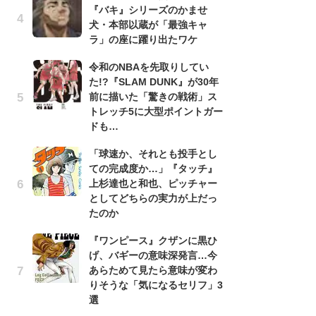
『バキ』シリーズのかませ
『
犬・本部以蔵が「最強キャ
残
ラ」の座に躍り出たワケ
ー
な
令和のNBAを先取りしてい
イ
た!?『SLAM DUNK』が30年
前に描いた「驚きの戦術」ス
『
トレッチ5に大型ポイントガー
に
ドも…
も
を
「球速か、それとも投手とし
役
ての完成度か…」『タッチ』
上杉達也と和也、ピッチャー
ア
としてどちらの実力が上だっ
ー
たのか
場
ァ
『ワンピース』クザンに黒ひ
げ、バギーの意味深発言…今
努
あらためて見たら意味が変わ
ジ
りそうな「気になるセリフ」3
鬼
選
の