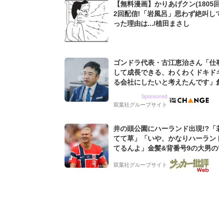
【無料漫画】かりあげクン(1805回
2回配信!「岩風呂」思わず絶叫し
った理由は.../植田まさし
ゴンドラ代表・古江恵治さん「仕
して成長できる、わくわくドキド
る会社にしたいと考えたんです」
9期増収&増益を続けるWebマー
Sponsored
グ会社のアイデンティティ
双葉社グループサイト
井の頭公園にハーランド出現!?「
てて草」「いや、かなりハーラン
てるんよ」金髪&背番号9の大男の
バイキング・ロー”映像が話題!「
双葉社グループサイト
もらった」