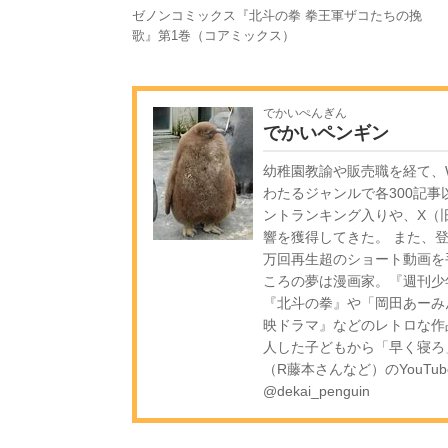
ゼノンコミックス『北斗の拳 拳王軍ザコたちの挽
歌』第1巻（コアミックス）
でかいぺんぎん
でかいペンギン
幼稚園教諭や販売職を経て、W
わたるジャンルで各300記事
ントランキング入りや、X（旧
響を獲得してきた。 また、登録
万回再生超のショート動画を
ころの夢は漫画家。『週刊少
『北斗の拳』や「岡田あーみ
映ドラマ』などのレトロな作
人した子どもから「早く寝ろ
（R藤本さんなど）のYouTub
@dekai_penguin