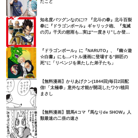
たこと
知名度バツグンなのに!? 『北斗の拳』北斗百裂
拳に『ドラゴンボール』ギャリック砲、『鬼滅
の刃』干天の慈雨も...実は“一度きり”しか登場
しない「名作バトル漫画のレア必殺技」
『ドラゴンボール』に『NARUTO』、『幽☆遊
☆白書』にも...バトル漫画に登場する“師匠の
死”に「リベンジを果たした弟子たち」
【無料漫画】かりあげクン(1844回)毎日2回配
信!「太極拳」意外な才能が開花したワケ/植田
まさし
【無料漫画】競馬4コマ『馬なりde SHOW』人
類最速の二倍の速さ