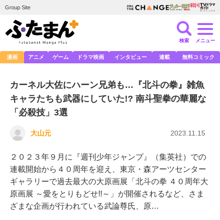
Group Site
検索
メニュー
漫画
アニメ
ゲーム
ドラマ映画
インタビュー
連載
無料コミック
カーネル大佐にハーン兄弟も…『北斗の拳』雑魚
キャラたちも武器にしていた!? 南斗聖拳の華麗な
「必殺技」3選
大山元
2023.11.15
２０２３年９月に『週刊少年ジャンプ』（集英社）での
連載開始から４０周年を迎え、東京・森アーツセンター
ギャラリーで過去最大の大原画展「北斗の拳 ４０周年大
原画展 ～愛をとりもどせ!!～」が開催されるなど、さま
ざまな企画が行われている武論尊氏、原…