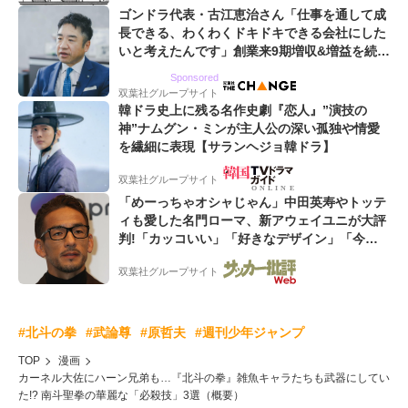
ゴンドラ代表・古江恵治さん「仕事を通して成
長できる、わくわくドキドキできる会社にした
いと考えたんです」創業来9期増収&増益を続け
るWebマーケティング会社のアイデンティティ
Sponsored
双葉社グループサイト
韓ドラ史上に残る名作史劇『恋人』”演技の
神”ナムグン・ミンが主人公の深い孤独や情愛
を繊細に表現【サランヘジョ韓ドラ】
双葉社グループサイト
「めーっちゃオシャじゃん」中田英寿やトッテ
ィも愛した名門ローマ、新アウェイユニが大評
判!「カッコいい」「好きなデザイン」「今年
は2nd買おうかな」
双葉社グループサイト
#北斗の拳
#武論尊
#原哲夫
#週刊少年ジャンプ
TOP
漫画
カーネル大佐にハーン兄弟も…『北斗の拳』雑魚キャラたちも武器にしてい
た!? 南斗聖拳の華麗な「必殺技」3選（概要）