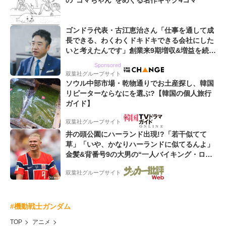
の“ゴマちゃん”をめぐる名作ギャグ4コマ
ゴンドラ代表・古江恵治さん「仕事を通して成
長できる、わくわくドキドキできる会社にした
いと考えたんです」創業来9期増収&増益を続け
るWebマーケティング会社のアイデンティティ
Sponsored
双葉社グループサイト
ソウル中部市場・乾物通りでお土産探し、韓国
リピーターならなにを選ぶ?【韓国の個人旅行
ガイド】
双葉社グループサイト
井の頭公園にハーランド出現!?「若干似てて
草」「いや、かなりハーランドに似てるんよ」
金髪&背番号9の大男の“一人バイキング・ロ
ー”映像が話題!「元気をもらった」
双葉社グループサイト
#機動戦士ガンダム
TOP
アニメ