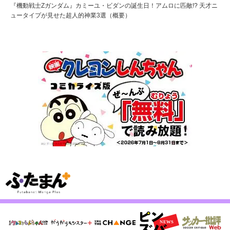
『機動戦士Zガンダム』カミーユ・ビダンの誕生日！アムロに匹敵!? 天才ニ
ュータイプが見せた超人的神業3選（概要）