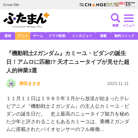
Group Site
検索
メニュー
漫画
アニメ
ゲーム
ドラマ映画
インタビュー
連載
無料コミック
『機動戦士Zガンダム』カミーユ・ビダンの誕生
日！アムロに匹敵!? 天才ニュータイプが見せた超
人的神業3選
津田まさき
2023.11.11
１１月１１日は１９８５年３月から放送が始まったテレ
ビアニメ『機動戦士Ｚガンダム』の主人公カミーユ・ビ
ダンの誕生日だ。 史上最高のニュータイプ能力を秘め
た少年と評されることもあるカミーユは、乗機Ｚガンダ
ムに搭載されたバイオセンサーのフル稼働…