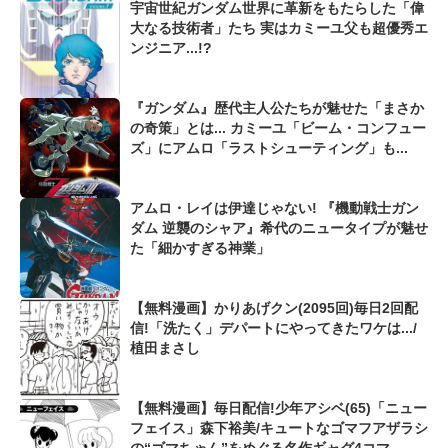
宇宙世紀ガンダム世界に革新をもたらした「偉
大なる技術者」たち 実はカミーユ父も超優秀エ
ンジニア...!?
『ガンダム』歴代主人公たちが魅せた「まさか
の奇策」とは... カミーユ「ビーム・コンフュー
ズ」にアムロ「ラストシューティング」も...
アムロ・レイは伊達じゃない! 『機動戦士ガン
ダム 逆襲のシャア』希代のニュータイプが魅せ
た「細かすぎる神業」
【無料漫画】かりあげクン(2095回)毎日2回配
信!「洗たく」デパートにやってきたワケは.../
植田まさし
【無料漫画】毎日配信!少年アシベ(65)「ニュー
フェイス」森下裕美/キュートなゴマフアザラシ