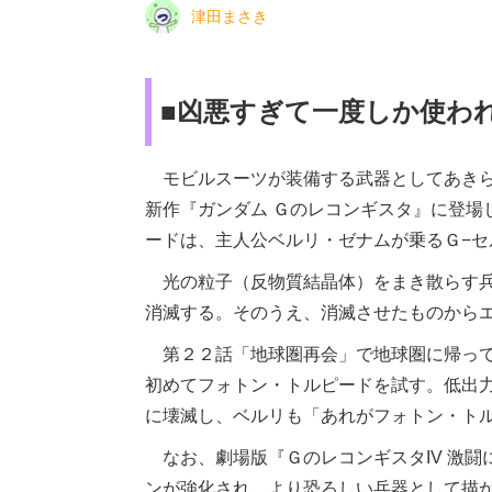
津田まさき
■凶悪すぎて一度しか使わ
モビルスーツが装備する武器としてあきら
新作『ガンダム Ｇのレコンギスタ』に登場
ードは、主人公ベルリ・ゼナムが乗るＧ−
光の粒子（反物質結晶体）をまき散らす兵
消滅する。そのうえ、消滅させたものから
第２２話「地球圏再会」で地球圏に帰って
初めてフォトン・トルピードを試す。低出
に壊滅し、ベルリも「あれがフォトン・ト
なお、劇場版『ＧのレコンギスタIV 激闘
ンが強化され、より恐ろしい兵器として描