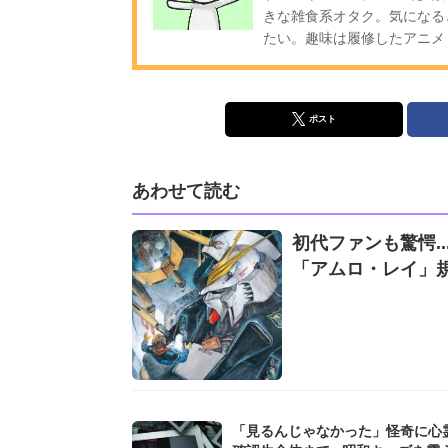
きな雑食系オタク。気になる
たい。趣味は履修したアニメ・ゲーム
ポスト
あわせて読む
初代ファンも驚愕.
「アムロ・レイ」
「見るんじゃなかった」怪奇に心