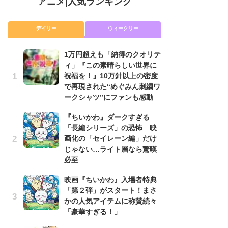
アニメ
|
人気ランキング
デイリー
ウィークリー
1万円超えも「納得のクオリテ
放
ィ」『この素晴らしい世界に
ム
祝福を！』10万針以上の密度
「
で再現された“めぐみん刺繍ワ
「
ークシャツ”にファンも感動
木
『ちいかわ』ダークすぎる
シ
「長編シリーズ」の恐怖 映
「
画化の「セイレーン編」だけ
ル
じゃない…ライト層なら驚嘆
ム
必至
さ
ス
映画『ちいかわ』入場者特典
「第２弾」がスタート！まさ
【
かの人気アイテムに称賛続々
ー
「豪華すぎる！」
完
ー