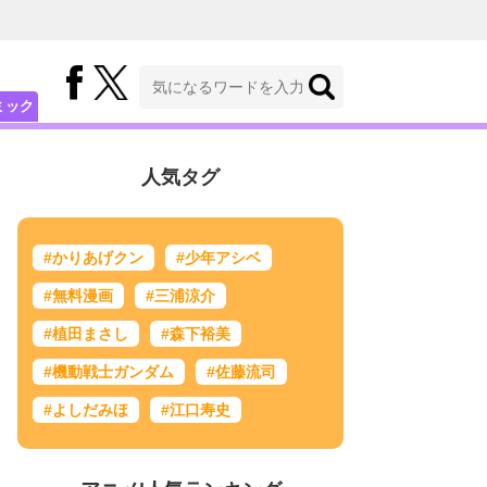
ミック
人気タグ
#かりあげクン
#少年アシベ
#無料漫画
#三浦涼介
#植田まさし
#森下裕美
#機動戦士ガンダム
#佐藤流司
#よしだみほ
#江口寿史