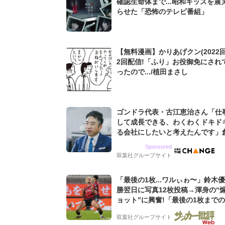
確認生命体まで...昭和キッズを震
らせた「恐怖のテレビ番組」
【無料漫画】かりあげクン(2022回
2回配信!「ふり」お役御免にされ
ったので.../植田まさし
ゴンドラ代表・古江恵治さん「仕
して成長できる、わくわくドキド
る会社にしたいと考えたんです」
9期増収&増益を続けるWebマー
Sponsored
グ会社のアイデンティティ
双葉社グループサイト
「最後の1枚...ワルぃゎ〜」鈴木
勝翌日に写真12枚投稿→渾身の“
ョット”に興奮!「最後の1枚まで
フリ」「知念くんのことどんだけ
双葉社グループサイト
んよw」