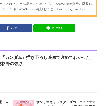
ところはとことん調べる性格で、知らない知識は貪欲に吸収し
作品のWikipediaを読むこと。Twitter：@ma_tsda
シェア
LINEで送る
..『ガンダム』描き下ろし映像で改めてわかった
規格外の強さ
霊、未
サンリオキャラクターズのミニミニマス