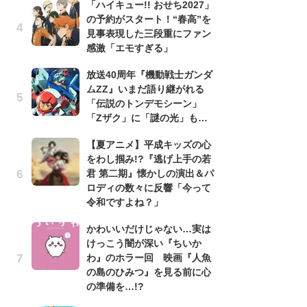
「ハイキュー!! おせち2027」
の予約がスタート！“春高”を
1
見事表現した三段重にファン
ィ
感激「エモすぎる」
祝
で
放送40周年『機動戦士ガンダ
ー
ムZZ』いまだ語り継がれる
「伝説のトンデモシーン」
劇
「Zザク」に「謎の光」も…
け
「
【夏アニメ】平成キッズの心
れ
をわし掴み!?『逃げ上手の若
君 第二期』懐かしの演出＆パ
映
ロディの数々に反響「今って
「
令和ですよね？」
か
「
かわいいだけじゃない…実は
けっこう闇が深い『ちいか
「
わ』のホラー回 映画『人魚
『
の島のひみつ』を見る前に心
2
の準備を…!?
ト
ッ