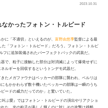
2023.10.31
れなかったフォトン・トルピード
かに「不適切」といえるのが、
富野由悠季
監督による最
した「フォトン・トルピード」だろう。フォトン・トルピ
セルフに追加装備されたパーフェクトパックの武装だ。
器で、粒子に接触した部分は対消滅によって爆発せずに
エネルギーを回収するというトンデモ武器だ。
きたメガファウナはベッカーの部隊に襲われ、ベルリは
力にもかかわらず数十機いたベッカーの部隊は一瞬のうち
ルピードの威力だってのか」と驚いていた。
に叫ぶ愛』ではフォトン・トルピードの演出やリアクショ
かれた。光の粒子が美しく輝くのに対しその攻撃は残酷