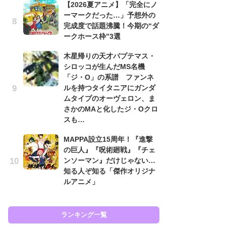
【2026夏アニメ】「完全にノ
ーマークだった…」予想外の
「
完成度で話題沸騰！今期の“ダ
2
ークホース枠”3選
戦
ァ
木星帰りの天才パプテマス・
入
シロッコが生んだMS名機
「ジ・O」の系譜 ファンネ
「
ルを持つタイタニアにガンダ
ン
ムタイプのオーヴェロン、ま
た
さかのMAと化したジ・Oクロ
「
スも…
ー
MAPPA設立15周年！『進撃
ガ
の巨人』『呪術廻戦』『チェ
ナ
ンソーマン』だけじゃない…
社
知る人ぞ知る「傑作オリジナ
危
ルアニメ」
も…
ランキング一覧
ラン