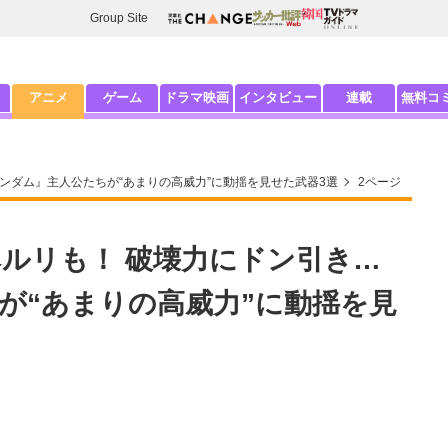
Group Site
アニメ
ゲーム
ドラマ映画
インタビュー
連載
無料コ
ンダム』主人公たちが“あまりの高威力”に動揺を見せた武器3選
2ページ
ルリも！ 破壊力にドン引き…
が“あまりの高威力”に動揺を見