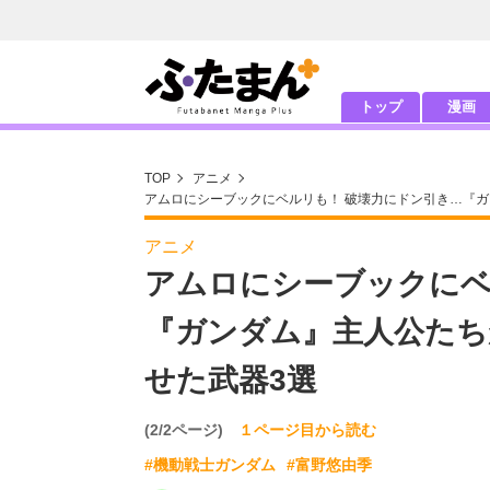
トップ
漫画
TOP
アニメ
アムロにシーブックにベルリも！ 破壊力にドン引き…『ガ
アニメ
アムロにシーブックにベ
『ガンダム』主人公たち
せた武器3選
(2/2ページ)
１ページ目から読む
#機動戦士ガンダム
#富野悠由季