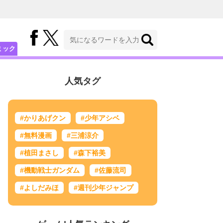
ミック
人気タグ
#かりあげクン
#少年アシベ
#無料漫画
#三浦涼介
#植田まさし
#森下裕美
#機動戦士ガンダム
#佐藤流司
#よしだみほ
#週刊少年ジャンプ