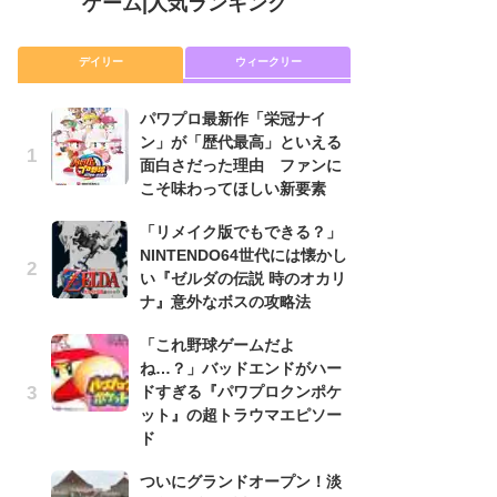
ゲーム
|
人気ランキング
デイリー
ウィークリー
パワプロ最新作「栄冠ナイ
「
ン」が「歴代最高」といえる
NI
面白さだった理由 ファンに
い
こそ味わってほしい新要素
ナ
「リメイク版でもできる？」
P
NINTENDO64世代には懐かし
滅
い『ゼルダの伝説 時のオカリ
モ
ナ』意外なボスの攻略法
ル
で
「これ野球ゲームだよ
ね…？」バッドエンドがハー
『
ドすぎる『パワプロクンポケ
コ
ット』の超トラウマエピソー
限
ド
「
ついにグランドオープン！淡
悲