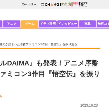
Group Site
アニメ
ゲーム
ドラマ映画
インタビュー
連載
無料コ
の魅力が詰まった名作ファミコン3作目『悟空伝』を振り返る
ルDAIMA』も発表！アニメ序盤
ァミコン3作目『悟空伝』を振り
ル
2023.10.28