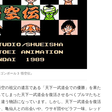
ゴンボール３ 悟空伝』
空の祖父の遺言である「天下一武道会での優勝」を果た
してしまった天下一武道会を復活させるべくブルマたちと
と違う物語になっています。しかし、天下一武道会を復活
ャ、亀仙人との出会いや、ウサギ団やピラフ一味、レッド