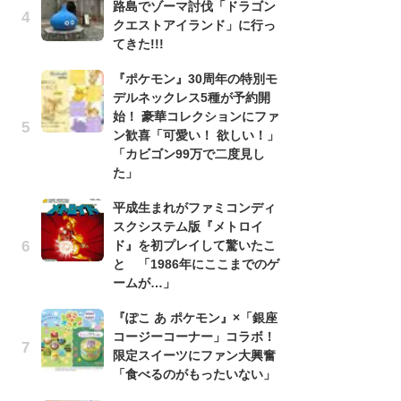
路島でゾーマ討伐「ドラゴン
う
クエストアイランド」に行っ
ボ
てきた!!!
「
マ
『ポケモン』30周年の特別モ
フ
デルネックレス5種が予約開
始！ 豪華コレクションにファ
『
ン歓喜「可愛い！ 欲しい！」
オ
「カビゴン99万で二度見し
く
た」
熱
出
平成生まれがファミコンディ
スクシステム版『メトロイ
「
ド』を初プレイして驚いたこ
ね
と 「1986年にここまでのゲ
ド
ームが…」
ッ
ド
『ぽこ あ ポケモン』×「銀座
コージーコーナー」コラボ！
『
限定スイーツにファン大興奮
ト
「食べるのがもったいない」
ー
説