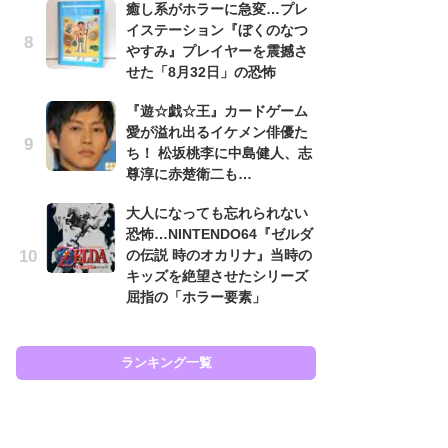
癒し系がホラーに急変…プレ
と
イステーション『ぼくのなつ
やすみ』プレイヤーを震撼さ
大
せた「8月32日」の恐怖
恐怖
の
『遊☆戯☆王』カードゲーム
キ
愛が溢れ出るイケメン俳優た
屈
ち！ 松坂桃李に中島健人、志
尊淳に赤楚衛二も…
癒
イ
大人になっても忘れられない
や
恐怖…NINTENDO64『ゼルダ
せ
の伝説 時のオカリナ』当時の
キッズを絶望させたシリーズ
Ni
屈指の「ホラー要素」
前
で
応
す
ランキング一覧
ラン