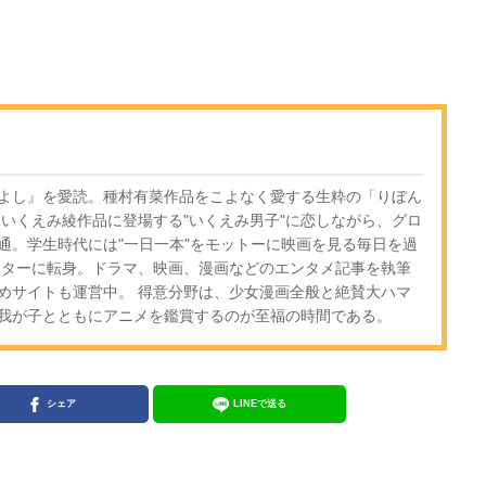
よし』を愛読。種村有菜作品をこよなく愛する生粋の「りぼん
もいくえみ綾作品に登場する"いくえみ男子"に恋しながら、グロ
通。学生時代には"一日一本"をモットーに映画を見る毎日を過
イターに転身。ドラマ、映画、漫画などのエンタメ記事を執筆
めサイトも運営中。 得意分野は、少女漫画全般と絶賛大ハマ
我が子とともにアニメを鑑賞するのが至福の時間である。
シェア
LINEで送る