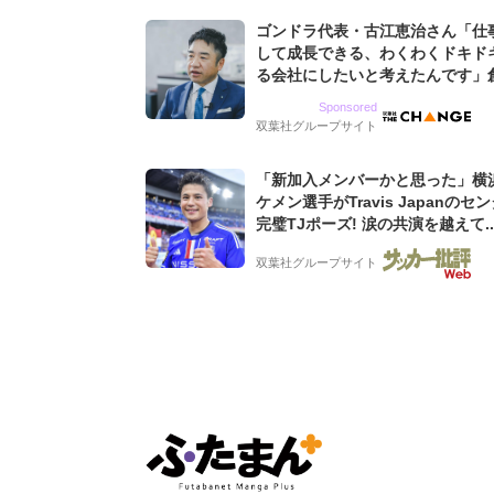
ゴンドラ代表・古江恵治さん「仕
して成長できる、わくわくドキド
る会社にしたいと考えたんです」
9期増収&増益を続けるWebマー
Sponsored
グ会社のアイデンティティ
双葉社グループサイト
「新加入メンバーかと思った」横
ケメン選手がTravis Japanのセ
完璧TJポーズ! 涙の共演を越えて..
の開幕戦コラボ動画が話題沸騰!
双葉社グループサイト