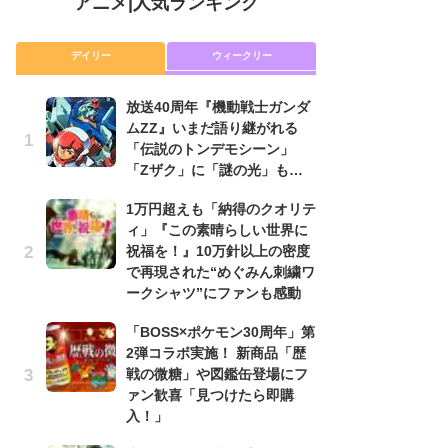
アニメ
|
人気ランキング
デイリー
ウィークリー
放送40周年『機動戦士ガンダ
放
ムZZ』いまだ語り継がれる
ム
「伝説のトンデモシーン」
「
「Zザク」に「謎の光」も…
「
1万円超えも「納得のクオリテ
木
ィ」『この素晴らしい世界に
シ
祝福を！』10万針以上の密度
「
で再現された“めぐみん刺繍ワ
ル
ークシャツ”にファンも感動
ム
さ
「BOSS×ポケモン30周年」第
ス
2弾コラボ実施！ 新商品「歴
戦の微糖」や図鑑缶登場にフ
【
ァン歓喜「見つけたら即購
ー
入！」
完
ー