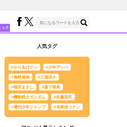
ミック
人気タグ
#かりあげクン
#少年アシベ
#無料漫画
#三浦涼介
#植田まさし
#森下裕美
#機動戦士ガンダム
#佐藤流司
#週刊少年ジャンプ
#名探偵コナン