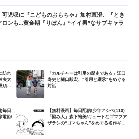
』可児収に『こどものおもちゃ』加村直澄、『とき
ロンも...黄金期『りぼん』“イイ男”なサブキャラ
に訪れ
「カルチャーは引用の歴史である」江口
妓夫太
寿史と樋口毅宏、“引用と継承”をめぐる
没頭し
対話
)毎日
【無料漫画】毎日配信!少年アシベ(110)
節電術/
「悩み人」森下裕美/キュートなゴマフア
ザラシの“ゴマちゃん”をめぐる名作ギャ
グ4コマ