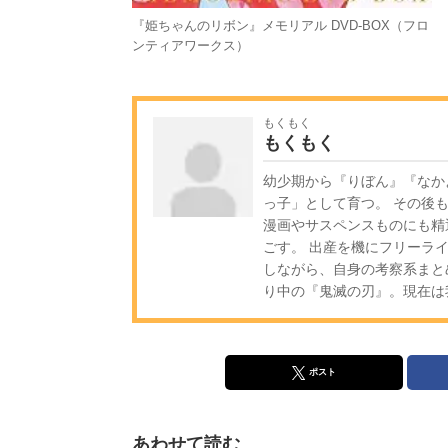
『姫ちゃんのリボン』メモリアル DVD-BOX（フロ
ンティアワークス）
もくもく
もくもく
幼少期から『りぼん』『なか
っ子」として育つ。 その後
漫画やサスペンスものにも精
ごす。 出産を機にフリーラ
しながら、自身の考察系まと
り中の『鬼滅の刃』。現在は
ポスト
あわせて読む