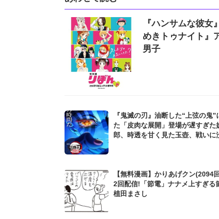
『ハンサムな彼女
めきトゥナイト』ア
男子
『鬼滅の刃』油断した“上弦の鬼”
た「皮肉な展開」登場が遅すぎた
郎、時透を甘く見た玉壺、戦いに
すぎた猗窩座も...
【無料漫画】かりあげクン(2094回
2回配信!「節電」ナナメ上すぎる
植田まさし