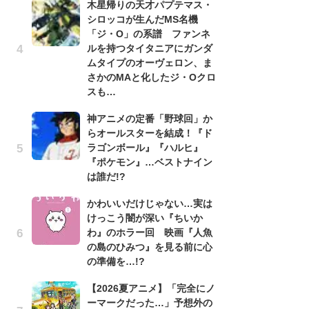
木星帰りの天才パプテマス・
シロッコが生んだMS名機
劇
「ジ・O」の系譜 ファンネ
け
ルを持つタイタニアにガンダ
「
ムタイプのオーヴェロン、ま
れ
さかのMAと化したジ・Oクロ
「
スも…
『
神アニメの定番「野球回」か
2
らオールスターを結成！『ド
ト
ラゴンボール』『ハルヒ』
ッ
『ポケモン』…ベストナイン
「
は誰だ!?
ン
かわいいだけじゃない…実は
た
けっこう闇が深い『ちいか
「
わ』のホラー回 映画『人魚
ー
の島のひみつ』を見る前に心
ガ
の準備を…!?
ナ
【2026夏アニメ】「完全にノ
社
ーマークだった…」予想外の
危