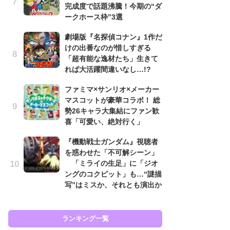
完成度で話題沸騰！今期の“ダ
も…
ークホース枠”3選
「
劇場版『名探偵コナン』1作だ
2
けの出番なのが惜しすぎる
戦
「超有能な逸材たち」生きて
ァ
れば大活躍間違いなし…!?
入
ファミマ×サンリオ×メーカー
『
マスコットが豪華コラボ！ 総
を
勢26キャラ大集結にファン歓
「
喜「可愛い、絶対行く」
ン
写
『機動戦士ガンダム』視聴者
を惑わせた「不可解シーン」
『
「ミライの生足」に「ジオ
ェ
ングのコクピット」も…“謎描
載
写”はミスか、それとも演出か
喜
ランキング一覧
ラン