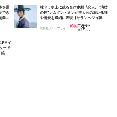
事を通
韓ドラ史上に残る名作史劇『恋人』”演技
キでき
の神”ナムグン・ミンが主人公の深い孤独
創業来
や情愛を繊細に表現【サランヘジョ韓ド
ケティン
ラ】
双葉社グループサイト
浜FMイ
ンターで
.笑顔