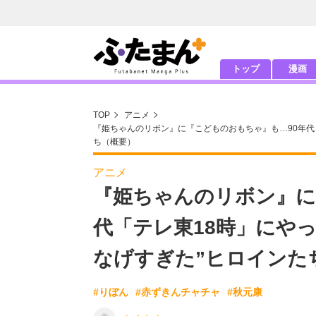
トップ
漫画
TOP
アニメ
『姫ちゃんのリボン』に『こどものおもちゃ』も…90年代
ち（概要）
アニメ
『姫ちゃんのリボン』に
代「テレ東18時」にや
なげすぎた”ヒロインた
#りぼん
#赤ずきんチャチャ
#秋元康