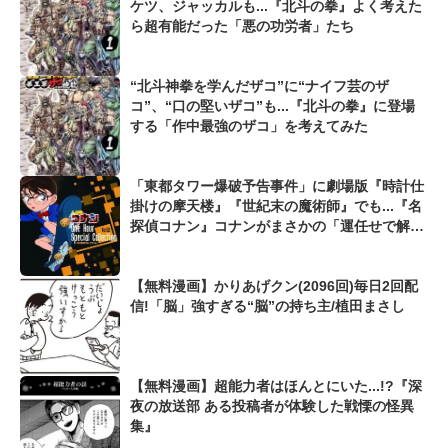
ケツ、ジャッカルも...『北斗の拳』よく考えた
ら超有能だった「悪の功労者」たち
“北斗神拳を学んだザコ”に“ナイフ芸のザ
コ”、“口の堅いザコ”も...『北斗の拳』に登場
する「作中最強のザコ」を考えてみた
「東都タワー爆破予告事件」に劇場版『時計仕
掛けの摩天楼』『世紀末の魔術師』でも...『名
探偵コナン』コナンがまさかの「運任せで解決
した事件」
【無料漫画】かりあげクン(2096回)毎日2回配
信!「脳」強すぎる“脳”の持ち主/植田まさし
【無料漫画】超能力者はほんとにいた...!?『深
夜の放送部 ある投稿者が体験した戦慄の怪異
集』