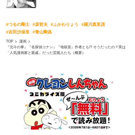
#つるの剛士
#原哲夫
#ふかわりょう
#羅川真里茂
#吉田沙保里
#青山剛昌
TOP
漫画
『北斗の拳』『名探偵コナン』『地獄楽』作者とも!? そうだったの？実は
「人気漫画家と親戚」だった芸能人たち（概要）