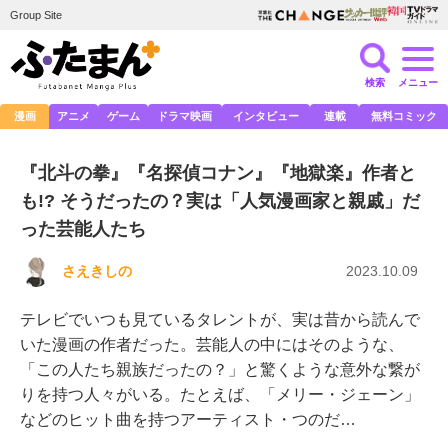
Group Site
検索
メニュー
漫画
アニメ
ゲーム
ドラマ映画
インタビュー
連載
無料コミック
『北斗の拳』『名探偵コナン』『地獄楽』作者と
も!? そうだったの？実は「人気漫画家と親戚」だ
った芸能人たち
さえきしの
2023.10.09
テレビでいつも見ているタレントが、実は昔から読んで
いた漫画の作者だった。芸能人の中にはそのような、
「この人たち親族だったの？」と驚くような意外な繋が
りを持つ人々がいる。たとえば、「メリー・ジェーン」
などのヒット曲を持つアーティスト・つのだ…