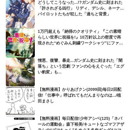
どうしてこうなった...!?ガンダム史に刻まれた
「許されざる凶行」 リディ、デシル、ネーナ...
パイロットたちが犯した「過ちと背景」
1万円超えも「納得のクオリティ」『この素晴
らしい世界に祝福を!』10万針以上の密度で再
現された“めぐみん刺繍ワークシャツ”にファン
も感動
憎悪、復讐、暴走...ガンダム史に刻まれた「闇
落ち」という悲劇 ファンの心をえぐった「エグ
い豹変」も...
【無料漫画】かりあげクン(2099回)毎日2回配
信!「仕事中」呼ばれてもだんまりなのは.../植
田まさし
【無料漫画】毎日配信!少年アシベ(125)「ネパ
ールの運動会」森下裕美/キュートなゴマフアザ