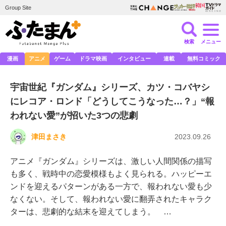
Group Site
検索
メニュー
漫画
アニメ
ゲーム
ドラマ映画
インタビュー
連載
無料コミック
宇宙世紀『ガンダム』シリーズ、カツ・コバヤシ
にレコア・ロンド「どうしてこうなった…？」“報
われない愛”が招いた3つの悲劇
津田まさき
2023.09.26
アニメ『ガンダム』シリーズは、激しい人間関係の描写
も多く、戦時中の恋愛模様もよく見られる。ハッピーエ
ンドを迎えるパターンがある一方で、報われない愛も少
なくない。そして、報われない愛に翻弄されたキャラク
ターは、悲劇的な結末を迎えてしまう。 …