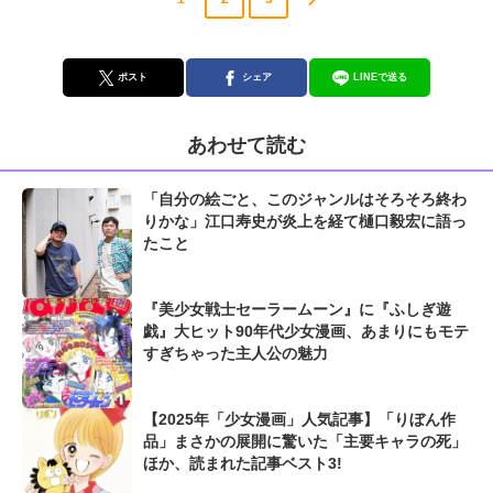
ポスト
シェア
LINEで送る
あわせて読む
「自分の絵ごと、このジャンルはそろそろ終わ
りかな」江口寿史が炎上を経て樋口毅宏に語っ
たこと
『美少女戦士セーラームーン』に『ふしぎ遊
戯』大ヒット90年代少女漫画、あまりにもモテ
すぎちゃった主人公の魅力
【2025年「少女漫画」人気記事】「りぼん作
品」まさかの展開に驚いた「主要キャラの死」
ほか、読まれた記事ベスト3!