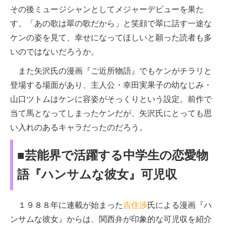
その後ミュージシャンとしてメジャーデビューを果た
す。「あの歌は翠の歌だから」と笑顔で翠に話す一途な
ケンの姿を見て、幸せになってほしいと願った読者も多
いのではないだろうか。
また矢沢氏の漫画『ご近所物語』でもケンがチラリと
登場する場面があり、主人公・幸田実果子の幼なじみ・
山口ツトムはケンに容姿がそっくりという設定。前作で
当て馬となってしまったケンだが、矢沢氏にとっても思
い入れのあるキャラだったのだろう。
■芸能界で活躍する中学生の恋愛物
語『ハンサムな彼女』可児収
１９８８年に連載が始まった
吉住渉
氏による漫画『ハ
ンサムな彼女』からは、関西弁が印象的な可児収を紹介