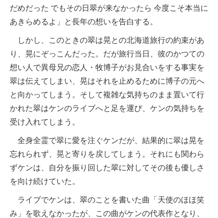
だめだった でもその日翠が来なかったら 今度こそ本当に
あきらめるよ」と長年の想いを告白する。
しかし、このときの翠は晃との北海道旅行の約束があ
り、晃にぞっこんだった。だが旅行当日、彼のかつての
想い人で異母兄の恋人・牧博子がお見合いをする事実を
翠は伝えてしまい、晃はそれを止めるために博子の元へ
と向かってしまう。そして複雑な気持ちのまま置いて行
かれた翠はケンのライブへと足を運び、ケンの気持ちを
受け入れてしまう。
全身全霊で翠に愛を注ぐケンだが、結果的に翠は晃を
忘れられず、晃と寄りを戻してしまう。それにも関わら
ずケンは、自分を振り回した翠に対してその後も優しさ
を向け続けていた。
ライブでケンは、翠のことを書いた曲「天使のほほ笑
み」を歌えなかったが、この曲がケンの代表作となり、