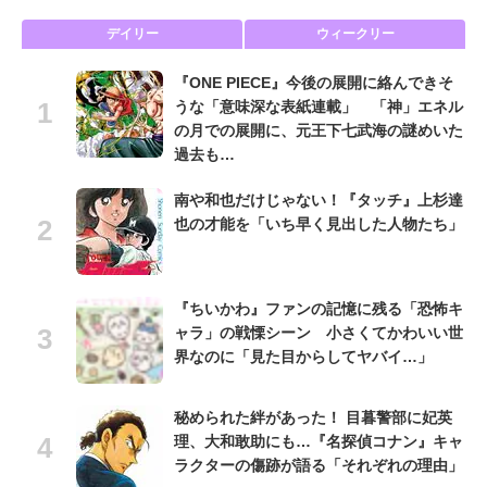
デイリー
ウィークリー
『ONE PIECE』今後の展開に絡んできそ
うな「意味深な表紙連載」 「神」エネル
の月での展開に、元王下七武海の謎めいた
過去も…
南や和也だけじゃない！『タッチ』上杉達
也の才能を「いち早く見出した人物たち」
『ちいかわ』ファンの記憶に残る「恐怖キ
ャラ」の戦慄シーン 小さくてかわいい世
界なのに「見た目からしてヤバイ…」
秘められた絆があった！ 目暮警部に妃英
理、大和敢助にも…『名探偵コナン』キャ
ラクターの傷跡が語る「それぞれの理由」