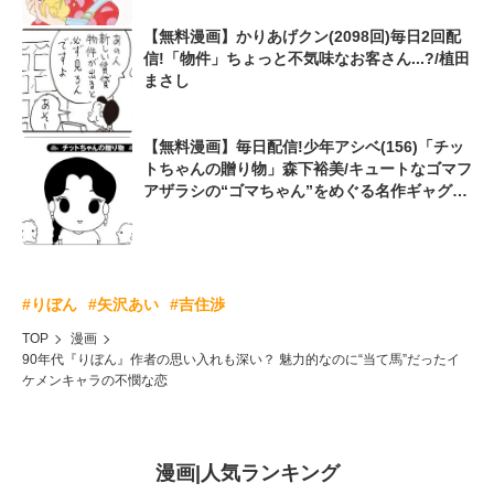
【無料漫画】かりあげクン(2098回)毎日2回配
信!「物件」ちょっと不気味なお客さん...?/植田
まさし
【無料漫画】毎日配信!少年アシベ(156)「チッ
トちゃんの贈り物」森下裕美/キュートなゴマフ
アザラシの“ゴマちゃん”をめぐる名作ギャグ4
コマ
#りぼん
#矢沢あい
#吉住渉
TOP
漫画
90年代『りぼん』作者の思い入れも深い？ 魅力的なのに“当て馬”だったイ
ケメンキャラの不憫な恋
漫画
|
人気ランキング