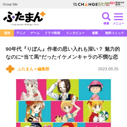
Group Site
検索
メニュー
漫画
アニメ
ゲーム
ドラマ映画
インタビュー
連載
無料コミック
90年代『りぼん』作者の思い入れも深い？ 魅力的
なのに“当て馬”だったイケメンキャラの不憫な恋
ふたまん＋編集部
2023.09.25