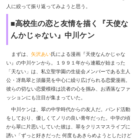
人に絞って振り返ってみようと思う。
■高校生の恋と友情を描く『天使な
んかじゃない』中川ケン
まずは、
矢沢あい
氏による漫画『天使なんかじゃな
い』の中川ケンから。１９９１年から連載が始まった
「天ない」は、私立聖学園の生徒会メンバーである主人
公・冴島翠と須藤晃を中心に繰り広げられる恋愛漫画。
彼らの切ない恋愛模様は読者の心を掴み、お洒落なファ
ッションにも注目が集まっていた。
中川ケンは、翠の中学時代からの友人だ。バンド活動
をしており、優しくてノリの良い青年だった。中学の頃
から翠に片思いしていた彼は、翠をクリスマスライブに
誘い「ずっと好きだった 何度もあきらめようとしたけど