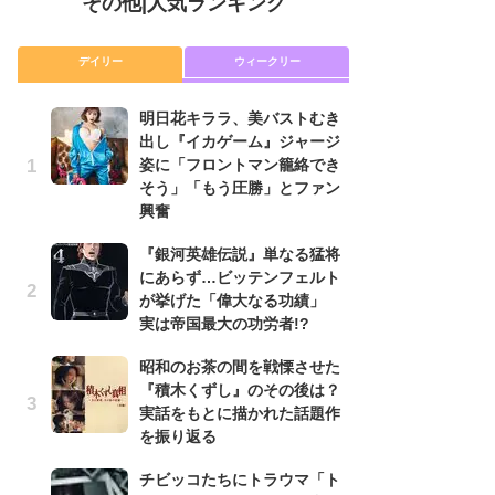
その他
|
人気ランキング
デイリー
ウィークリー
明日花キララ、美バストむき
『
出し『イカゲーム』ジャージ
に
姿に「フロントマン籠絡でき
が
そう」「もう圧勝」とファン
実
興奮
明
『銀河英雄伝説』単なる猛将
出
にあらず…ビッテンフェルト
姿
が挙げた「偉大なる功績」
そ
実は帝国最大の功労者!?
興
昭和のお茶の間を戦慄させた
『
『積木くずし』のその後は？
れ
実話をもとに描かれた話題作
真
を振り返る
ド
当
チビッコたちにトラウマ「ト