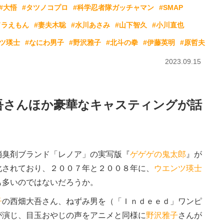
#大悟
#タツノコプロ
#科学忍者隊ガッチャマン
#SMAP
ドラえもん
#妻夫木聡
#水川あさみ
#山下智久
#小川直也
ンツ瑛士
#なにわ男子
#野沢雅子
#北斗の拳
#伊藤英明
#原哲夫
2023.09.15
大吾さんほか豪華なキャスティングが話
臭剤ブランド「レノア」の実写版『
ゲゲゲの鬼太郎
』が
化されており、２００７年と２００８年に、
ウエンツ瑛士
も多いのではないだろうか。
子
の西畑大吾さん、ねずみ男を（「Ｉｎｄｅｅｄ」ワンピ
が演じ、目玉おやじの声をアニメと同様に
野沢雅子
さんが