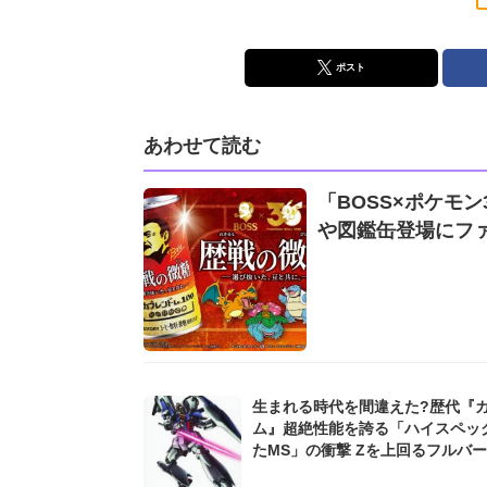
ポスト
あわせて読む
「BOSS×ポケモ
や図鑑缶登場にフ
生まれる時代を間違えた?歴代『
ム』超絶性能を誇る「ハイスペッ
たMS」の衝撃 Zを上回るフルバーニアン
にV2並みのZZガンダムも...