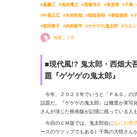
#斎藤工
#池内博之
#窪塚洋介
#泉里香
#千鳥
#中居正広
#木村拓哉
#稲垣吾郎
#香取慎吾
#
#前田敦子
#内村航平
#ゲゲゲの鬼太郎
#ウエ
海狸こう平
■現代風!? 鬼太郎・西畑
題『ゲゲゲの鬼太郎』
今年、２０２３年でいうと「Ｐ＆Ｇ」の消
話題だ。『ゲゲゲの鬼太郎』は幾度か実写
さんが演じた映画版が記憶に残っている人
今回のＣＭ版では、鬼太郎役に
なにわ男
ースのウソップでもある）千鳥の大悟さん