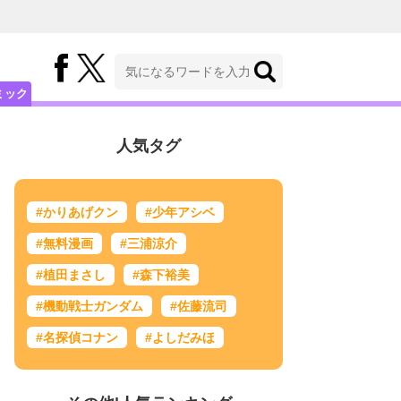
ミック
人気タグ
#かりあげクン
#少年アシベ
#無料漫画
#三浦涼介
#植田まさし
#森下裕美
#機動戦士ガンダム
#佐藤流司
#名探偵コナン
#よしだみほ