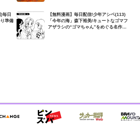
)毎日
【無料漫画】毎日配信!少年アシベ(113)
かり準備
「今年の海」森下裕美/キュートなゴマフ
アザラシの“ゴマちゃん”をめぐる名作ギ
ャグ4コマ