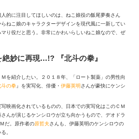
人的に注目してほしいのは、ねこ娘役の飯尾夢奏さん
からねこ娘のキャラクターデザインを現代風に一新してい
ハマり役だと思う。非常にかわいらしいねこ娘なので、ぜ
絶妙に再現…!? 『北斗の拳』
Ｍを紹介したい。２０１８年、「ロート製薬」の男性向
北斗の拳
』を実写化、俳優・
伊藤英明
さんが豪快にケンシ
実写映画化されているものの、日本での実写化はこのＣＭ
藤さんが演じるケンシロウが立ち向かうもので、デオドラ
ＣＭだ。原作者の
原哲夫
さんも、伊藤英明のケンシロウの
いる。