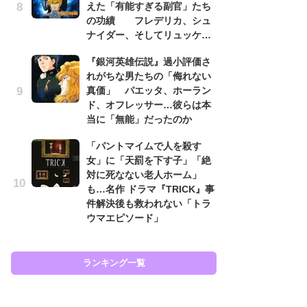
えた「有能すぎる副官」たち
あ
の功績 フレデリカ、シュ
『
ナイダー、そしてリュッケ…
ラ
面
『銀河英雄伝説』過小評価さ
ラ
れがちな男たちの「侮れない
も
真価」 パエッタ、ホーラン
ド、オフレッサー…彼らは本
『
当に「無能」だったのか
が
知
「パントマイムで人を殺す
相
女」に「天罰を下す子」「絶
対に死なない老人ホーム」
『
も…名作 ドラマ『TRICK』事
は
件解決後も救われない「トラ
ェ
ウマエピソード」
た
ン
イ
ランキング一覧
ラン