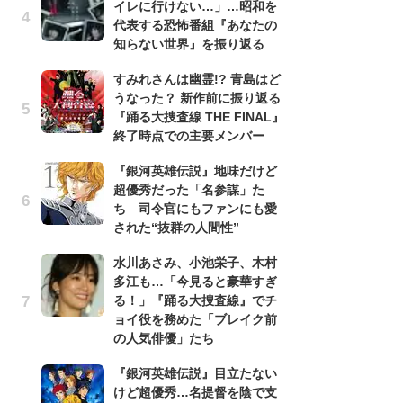
イレに行けない…」…昭和を
『
代表する恐怖番組『あなたの
け
知らない世界』を振り返る
え
の
すみれさんは幽霊!? 青島はど
ナ
うなった？ 新作前に振り返る
『踊る大捜査線 THE FINAL』
昭
終了時点での主要メンバー
『
実
『銀河英雄伝説』地味だけど
を
超優秀だった「名参謀」た
ち 司令官にもファンにも愛
『
された“抜群の人間性”
超
ち
水川あさみ、小池栄子、木村
さ
多江も…「今見ると豪華すぎ
る！」『踊る大捜査線』でチ
「
ョイ役を務めた「ブレイク前
『
の人気俳優」たち
逸
績
『銀河英雄伝説』目立たない
イ
けど超優秀…名提督を陰で支