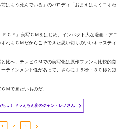
前はもう死んでいる」のパロディ「おまえはもうニオわ
ＩＥＣＥ』実写ＣＭをはじめ、インパクト大な漫画・アニ
いずれもＣＭだからこそできた思い切りのいいキャスティ
と比べ、テレビＣＭでの実写化は原作ファンも比較的寛
ターテインメント性があって、さらに１５秒・３０秒と短
ＣＭで見たいものだ。
た…！ ドラえもん姿のジャン・レノさん
1
2
3