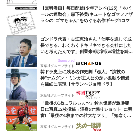
【無料漫画】毎日配信!少年アシベ(125)「ネパ
ールの運動会」森下裕美/キュートなゴマフアザ
ラシの“ゴマちゃん”をめぐる名作ギャグ4コマ
ゴンドラ代表・古江恵治さん「仕事を通して成
長できる、わくわくドキドキできる会社にした
いと考えたんです」創業来9期増収&増益を続け
るWebマーケティング会社のアイデンティティ
Sponsored
双葉社グループサイト
韓ドラ史上に残る名作史劇『恋人』”演技の
神”ナムグン・ミンが主人公の深い孤独や情愛
を繊細に表現【サランヘジョ韓ドラ】
双葉社グループサイト
「最後の1枚...ワルぃゎ〜」鈴木優磨が激勝翌
日に写真12枚投稿→渾身の“煽りショット”に興
奮!「最後の1枚までの壮大なフリ」「知念くん
のことどんだけ好きなんよw」
双葉社グループサイト