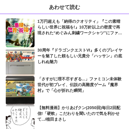
あわせて読む
1万円超えも「納得のクオリティ」『この素晴
らしい世界に祝福を!』10万針以上の密度で再
現された“めぐみん刺繍ワークシャツ”にファン
も感動
30周年『ドラゴンクエストVI』多くのプレイヤ
ーを魅了した頼もしい兄貴分「ハッサン」の底
しれぬ魅力
「さすがに理不尽すぎる...」ファミコン未体験
世代が初プレイ、伝説の高難度ゲーム『魔界
村』で「心が折れた瞬間」
【無料漫画】かりあげクン(2050回)毎日2回配
信!「硬軟」こだわりを聞いたので気を利かせ
て.../植田まさし