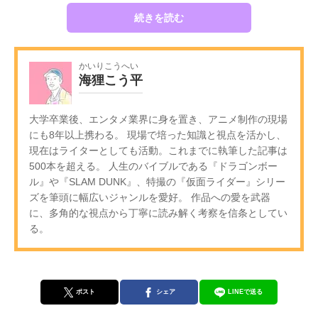
続きを読む
かいりこうへい
海狸こう平
大学卒業後、エンタメ業界に身を置き、アニメ制作の現場
にも8年以上携わる。 現場で培った知識と視点を活かし、
現在はライターとしても活動。これまでに執筆した記事は
500本を超える。 人生のバイブルである『ドラゴンボー
ル』や『SLAM DUNK』、特撮の『仮面ライダー』シリー
ズを筆頭に幅広いジャンルを愛好。 作品への愛を武器
に、多角的な視点から丁寧に読み解く考察を信条としてい
る。
ポスト
シェア
LINEで送る