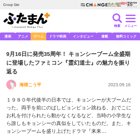
Group Site
検索
メニュー
漫画
アニメ
ゲーム
ドラマ映画
インタビュー
連載
無料コミック
9月16日に発売35周年！ キョンシーブーム全盛期
に登場したファミコン『霊幻道士』の魅力を振り
返る
海狸こう平
2023.09.16
１９８０年代後半の日本では、キョンシーが大ブームだ
った。両手を前にのばしピョンピョン跳ねる、おでこに
お札を付けられたら動かなくなるなど、当時の小学生な
ら誰しもキョンシーの真似をしていたものだ。また、キ
ョンシーブームを盛り上げたドラマ『来来…