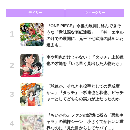
デイリー
ウィークリー
『ONE PIECE』今後の展開に絡んできそ
うな「意味深な表紙連載」 「神」エネル
の月での展開に、元王下七武海の謎めいた
過去も…
南や和也だけじゃない！『タッチ』上杉達
也の才能を「いち早く見出した人物たち」
「球速か、それとも投手としての完成度
か…」『タッチ』上杉達也と和也、ピッチ
ャーとしてどちらの実力が上だったのか
『ちいかわ』ファンの記憶に残る「恐怖キ
ャラ」の戦慄シーン 小さくてかわいい世
界なのに「見た目からしてヤバイ…」