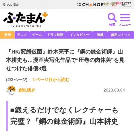
Group Site
検索
メニュー
漫画
アニメ
ゲーム
ドラマ映画
インタビュー
連載
無料コミック
『HK/変態仮面』鈴木亮平に『鋼の錬金術師』山
本耕史も…漫画実写化作品で“圧巻の肉体美”を見
せつけた俳優3選
(2/3ページ)
１ページ目から読む
創也慎介
2023.09.04
■鍛えるだけでなくレクチャーも
完璧？『鋼の錬金術師』山本耕史