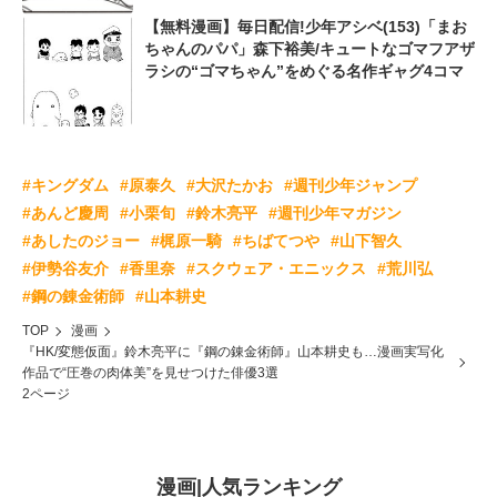
【無料漫画】毎日配信!少年アシベ(153)「まお
ちゃんのパパ」森下裕美/キュートなゴマフアザ
ラシの“ゴマちゃん”をめぐる名作ギャグ4コマ
#キングダム
#原泰久
#大沢たかお
#週刊少年ジャンプ
#あんど慶周
#小栗旬
#鈴木亮平
#週刊少年マガジン
#あしたのジョー
#梶原一騎
#ちばてつや
#山下智久
#伊勢谷友介
#香里奈
#スクウェア・エニックス
#荒川弘
#鋼の錬金術師
#山本耕史
TOP
漫画
『HK/変態仮面』鈴木亮平に『鋼の錬金術師』山本耕史も…漫画実写化
作品で“圧巻の肉体美”を見せつけた俳優3選
2ページ
漫画
|
人気ランキング