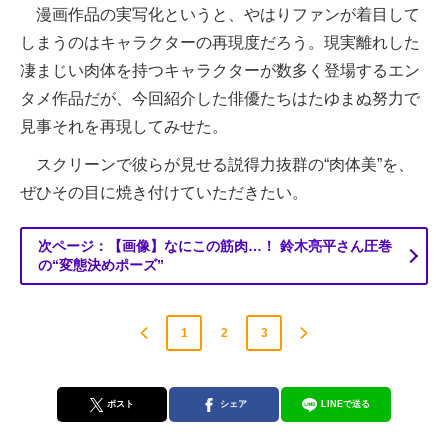
漫画作品の実写化というと、やはりファンが着目して
しまうのはキャラクターの再現度だろう。現実離れした
凄まじい肉体を持つキャラクターが数多く登場するエン
タメ作品だが、今回紹介した俳優たちはたゆまぬ努力で
見事それを再現してみせた。
スクリーンで彼らが見せる説得力抜群の“肉体美”を、
ぜひその目に焼き付けていただきたい。
次ページ：【画像】なにこの筋肉…！ 鈴木亮平さん圧巻
の“変態決めポーズ”
1
2
3
ポスト
シェア
LINEで送る