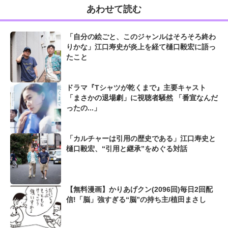
あわせて読む
「自分の絵ごと、このジャンルはそろそろ終わ
りかな」江口寿史が炎上を経て樋口毅宏に語っ
たこと
ドラマ『Tシャツが乾くまで』主要キャスト
「まさかの退場劇」に視聴者騒然 「番宣なんだ
ったの...」
「カルチャーは引用の歴史である」江口寿史と
樋口毅宏、“引用と継承”をめぐる対話
【無料漫画】かりあげクン(2096回)毎日2回配
信!「脳」強すぎる“脳”の持ち主/植田まさし