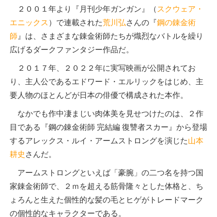
２００１年より『月刊少年ガンガン』（
スクウェア・
エニックス
）で連載された
荒川弘
さんの『
鋼の錬金術
師
』は、さまざまな錬金術師たちが熾烈なバトルを繰り
広げるダークファンタジー作品だ。
２０１７年、２０２２年に実写映画が公開されてお
り、主人公であるエドワード・エルリックをはじめ、主
要人物のほとんどが日本の俳優で構成された本作。
なかでも作中凄まじい肉体美を見せつけたのは、２作
目である『鋼の錬金術師 完結編 復讐者スカー』から登場
するアレックス・ルイ・アームストロングを演じた
山本
耕史
さんだ。
アームストロングといえば「豪腕」の二つ名を持つ国
家錬金術師で、２ｍを超える筋骨隆々とした体格と、ち
ょろんと生えた個性的な髪の毛とヒゲがトレードマーク
の個性的なキャラクターである。