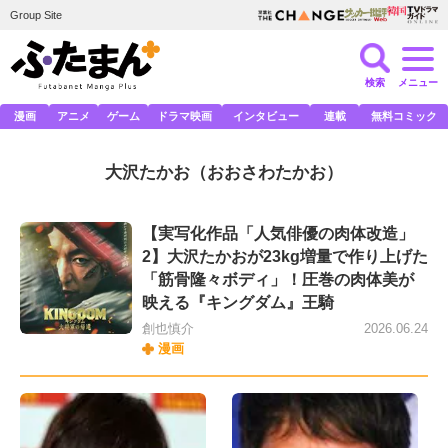
Group Site
検索
メニュー
漫画
アニメ
ゲーム
ドラマ映画
インタビュー
連載
無料コミック
大沢たかお
（おおさわたかお）
【実写化作品「人気俳優の肉体改造」
2】大沢たかおが23kg増量で作り上げた
「筋骨隆々ボディ」！圧巻の肉体美が
映える『キングダム』王騎
創也慎介
2026.06.24
漫画