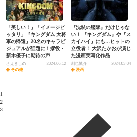
「美しい！」「イメージピ
『沈黙の艦隊』だけじゃな
ッタリ」『キングダム 大将
い！ 『キングダム』や『ス
軍の帰還』20名のキャラビ
カイハイ』にも…ヒットの
ジュアルが話題に！摎役・
立役者！ 大沢たかおが演じ
新木優子に期待の声
た漫画実写化作品
さえきしの
2024.06.12
創也慎介
2024.03.04
その他
漫画
1
2
3