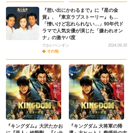
『想い出にかわるまで』に『星の金
貨』、『東京ラブストーリー』も…
「憎いけど忘れられない…」90年代ド
ラマで人気女優が演じた「嫌われオン
ナ」の激ヤバ度
でかいペンギン
2024.09.20
その他
『キングダム』大沢たかお
『キングダム 大将軍の帰
に『亜人』綾野剛、『シテ
還』大ヒット！ 龐煖役の吉