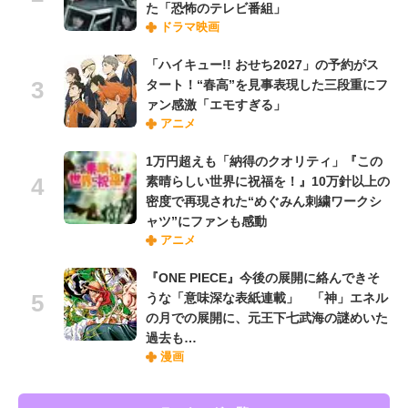
た「恐怖のテレビ番組」
ドラマ映画
「ハイキュー!! おせち2027」の予約がス
タート！“春高”を見事表現した三段重にフ
ァン感激「エモすぎる」
アニメ
1万円超えも「納得のクオリティ」『この
素晴らしい世界に祝福を！』10万針以上の
密度で再現された“めぐみん刺繍ワークシ
ャツ”にファンも感動
アニメ
『ONE PIECE』今後の展開に絡んできそ
うな「意味深な表紙連載」 「神」エネル
の月での展開に、元王下七武海の謎めいた
過去も…
漫画