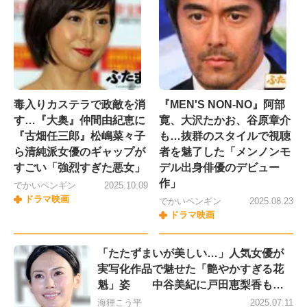
毒入りカステラで政敵を消
『MEN'S NON-NO』阿部
す…『大奥』仲間由紀恵に
寛、大沢たかお、谷原章介
『古畑任三郎』松嶋菜々子
も…抜群のスタイルで視聴
ら清純派女優のギャップが
者を魅了した「メンノンモ
すごい「強烈すぎた悪女」
デル出身俳優のデビュー
作」
でかいペンギン
2025.10.09
ドラマ映画
でかいペンギン
2025.08.23
ドラマ映画
「たたずまいが美しい…」人気女優が
実写化作品で魅せた「艶やかすぎる花
魁」姿 中谷美紀に戸田恵梨香も…
海狸こう平
2025.07.11