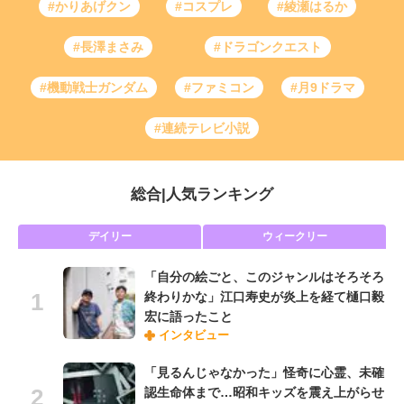
#かりあげクン
#コスプレ
#綾瀬はるか
#長澤まさみ
#ドラゴンクエスト
#機動戦士ガンダム
#ファミコン
#月9ドラマ
#連続テレビ小説
総合
|
人気ランキング
デイリー
ウィークリー
「自分の絵ごと、このジャンルはそろそろ
終わりかな」江口寿史が炎上を経て樋口毅
宏に語ったこと
インタビュー
「見るんじゃなかった」怪奇に心霊、未確
認生命体まで…昭和キッズを震え上がらせ