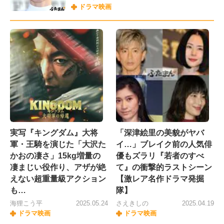
ドラマ映画
実写『キングダム』大将
「深津絵里の美貌がヤバ
軍・王騎を演じた「大沢た
イ…」ブレイク前の人気俳
かおの凄さ」15kg増量の
優もズラリ『若者のすべ
凄まじい役作り、アザが絶
て』の衝撃的ラストシーン
えない超重量級アクション
【激レア名作ドラマ発掘
も…
隊】
海狸こう平
2025.05.24
さえきしの
2025.04.19
ドラマ映画
ドラマ映画