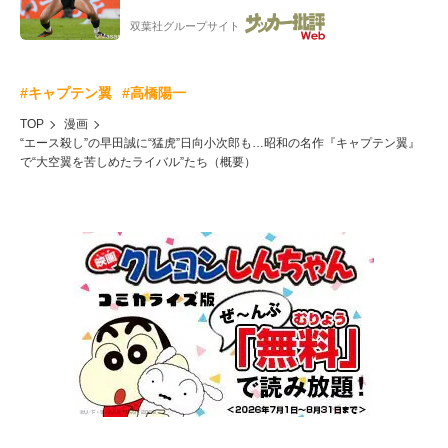
のことどんだけ好きなんよw」
双葉社グループサイト
#キャプテン翼
#高橋陽一
TOP
漫画
“エース殺し”の早田誠に“猛虎”日向小次郎も…昭和の名作『キャプテン翼』
で“大空翼を苦しめたライバル”たち（概要）