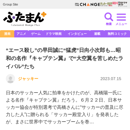
Group Site
検索
メニュー
漫画
アニメ
ゲーム
ドラマ映画
インタビュー
連載
無料コミック
“エース殺し”の早田誠に“猛虎”日向小次郎も…昭
和の名作『キャプテン翼』で“大空翼を苦しめたラ
イバル”たち
ジャッキー
2023.07.15
日本のサッカー人気に拍車をかけたのが、高橋陽一氏に
よる名作『キャプテン翼』だろう。６月２２日、日本サ
ッカー協会が特別選考で高橋さんに“サッカーの普及に尽
力した人”に贈られる「サッカー殿堂入り」を発表した
が、まさに世界中でサッカーブームを巻…