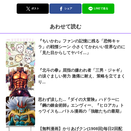
ポスト
シェア
LINEで送る
あわせて読む
『ちいかわ』ファンの記憶に残る「恐怖キャ
ラ」の戦慄シーン 小さくてかわいい世界なのに
「見た目からしてヤバイ...」
『北斗の拳』屈指の嫌われ者「三男・ジャギ」
の涙ぐましい努力 激痛に耐え、策略を立てまく
り...
思わず涙した...『ダイの大冒険』ハドラーに
『鋼の錬金術師』エンヴィー、『ヒロアカ』ト
ゥワイスも...バトル漫画の「強敵たちの最期」
【無料漫画】かりあげクン(1908回)毎日2回配