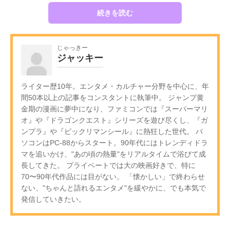
続きを読む
じゃっきー
ジャッキー
ライター歴10年。エンタメ・カルチャー分野を中心に、年
間50本以上の記事をコンスタントに執筆中。 ジャンプ黄
金期の漫画に夢中になり、ファミコンでは『スーパーマリ
オ』や『ドラゴンクエスト』シリーズを遊び尽くし、『ガ
ンプラ』や『ビックリマンシール』に熱狂した世代。 パ
ソコンはPC-88からスタート。90年代にはトレンディドラ
マを追いかけ、"あの頃の熱量"をリアルタイムで浴びて成
長してきた。 プライベートでは大の映画好きで、特に
70〜90年代作品には目がない。 「懐かしい」で終わらせ
ない、"ちゃんと語れるエンタメ"を緩やかに、でも本気で
発信していきたい。