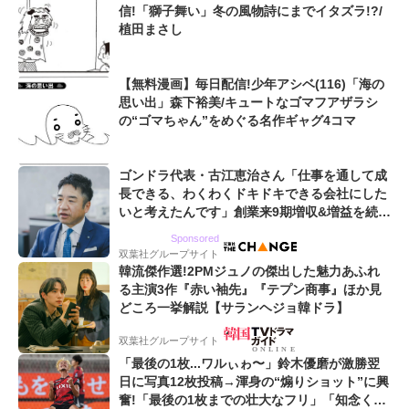
信!「獅子舞い」冬の風物詩にまでイタズラ!?/
植田まさし
【無料漫画】毎日配信!少年アシベ(116)「海の
思い出」森下裕美/キュートなゴマフアザラシ
の“ゴマちゃん”をめぐる名作ギャグ4コマ
ゴンドラ代表・古江恵治さん「仕事を通して成
長できる、わくわくドキドキできる会社にした
いと考えたんです」創業来9期増収&増益を続け
るWebマーケティング会社のアイデンティティ
Sponsored
双葉社グループサイト
韓流傑作選!2PMジュノの傑出した魅力あふれ
る主演3作『赤い袖先』『テプン商事』ほか見
どころ一挙解説【サランヘジョ韓ドラ】
双葉社グループサイト
「最後の1枚...ワルぃゎ〜」鈴木優磨が激勝翌
日に写真12枚投稿→渾身の“煽りショット”に興
奮!「最後の1枚までの壮大なフリ」「知念くん