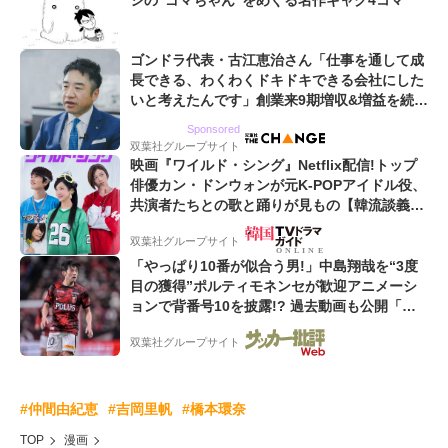
シの“ゴマちゃん”をめぐる名作ギャグ4コマ
ゴンドラ代表・古江恵治さん「仕事を通して成
長できる、わくわくドキドキできる会社にした
いと考えたんです」創業来9期増収&増益を続け
るWebマーケティング会社のアイデンティティ
Sponsored
双葉社グループサイト
映画『ワイルド・シング』Netflix配信!トップ
俳優カン・ドンウォンが元K-POPアイドル役、
共演者たちとの歌と踊りが見もの【韓流談義fr
omソウル】
双葉社グループサイト
「やっぱり10番が似合う男!」中島翔哉を“3度
目の獲得”ポルティモネンセが歓迎アニメーシ
ョンで背番号10を披露!? 過去動画も公開「幸
せだね〜」「爽やかイケメン」
双葉社グループサイト
#仲間由紀恵
#吉岡里帆
#橋本環奈
TOP
漫画