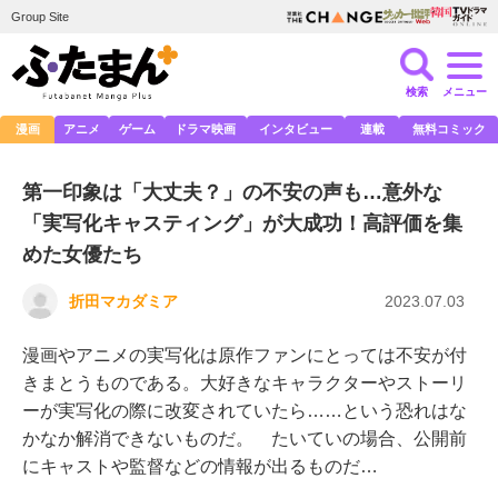
Group Site
検索
メニュー
漫画
アニメ
ゲーム
ドラマ映画
インタビュー
連載
無料コミック
第一印象は「大丈夫？」の不安の声も…意外な
「実写化キャスティング」が大成功！高評価を集
めた女優たち
折田マカダミア
2023.07.03
漫画やアニメの実写化は原作ファンにとっては不安が付
きまとうものである。大好きなキャラクターやストーリ
ーが実写化の際に改変されていたら……という恐れはな
かなか解消できないものだ。 たいていの場合、公開前
にキャストや監督などの情報が出るものだ…