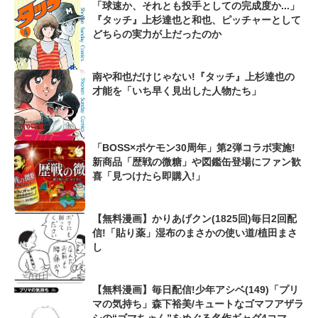
「球速か、それとも投手としての完成度か...」
『タッチ』上杉達也と和也、ピッチャーとして
どちらの実力が上だったのか
南や和也だけじゃない!『タッチ』上杉達也の
才能を「いち早く見出した人物たち」
「BOSS×ポケモン30周年」第2弾コラボ実施!
新商品「歴戦の微糖」や図鑑缶登場にファン歓
喜「見つけたら即購入!」
【無料漫画】かりあげクン(1825回)毎日2回配
信!「貼り薬」湿布のまさかの使い道/植田まさ
し
【無料漫画】毎日配信!少年アシベ(149)「プリ
マの気持ち」森下裕美/キュートなゴマフアザラ