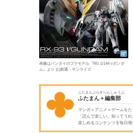
画像はバンダイのプラモデル『RG 1/144 νガンダ
ム』より (c)創通・サンライズ
ふたまんぷらすへんしゅうぶ
ふたまん＋編集部
マンガ＋アニメ＋ゲームをた
「読んで楽しい、知ってうれ
楽しめるコンテンツを毎日発信!