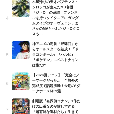
木星帰りの天才パプテマス・
シロッコが生んだMS名機
劇
「ジ・O」の系譜 ファンネ
け
ルを持つタイタニアにガンダ
「
ムタイプのオーヴェロン、ま
れ
さかのMAと化したジ・Oクロ
「
スも…
『
神アニメの定番「野球回」か
2
らオールスターを結成！『ド
ト
ラゴンボール』『ハルヒ』
ッ
『ポケモン』…ベストナイン
「
は誰だ!?
コ
【2026夏アニメ】「完全にノ
別
ーマークだった…」予想外の
「
完成度で話題沸騰！今期の“ダ
プ
ークホース枠”3選
「
劇場版『名探偵コナン』1作だ
品
けの出番なのが惜しすぎる
ス
「超有能な逸材たち」生きて
ィ