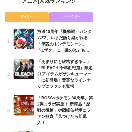
アニメ
|
人気ランキング
デイリー
ウィークリー
放送40周年『機動戦士ガンダ
放
ムZZ』いまだ語り継がれる
ム
「伝説のトンデモシーン」
「
「Zザク」に「謎の光」も…
「
「あまりにも破格すぎる…」
木
『BLEACH 千年血戦篇』限定
シ
21アイテムがサンキューマー
「
トに初登場！豊富なラインナ
ル
ップにファンも驚愕
ム
さ
「BOSS×ポケモン30周年」第
ス
2弾コラボ実施！ 新商品「歴
戦の微糖」や図鑑缶登場にフ
【
ァン歓喜「見つけたら即購
ー
入！」
完
ー