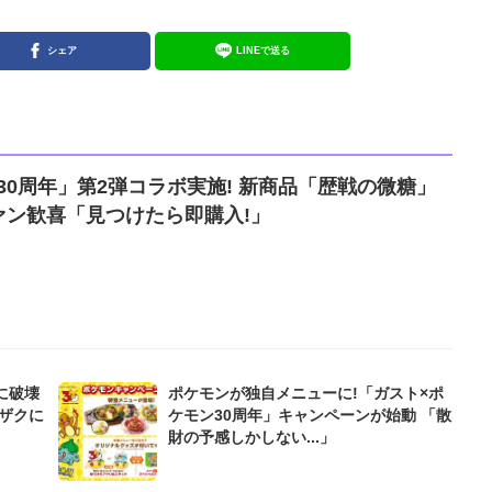
シェア
LINEで送る
ン30周年」第2弾コラボ実施! 新商品「歴戦の微糖」
ァン歓喜「見つけたら即購入!」
に破壊
ポケモンが独自メニューに!「ガスト×ポ
ザクに
ケモン30周年」キャンペーンが始動 「散
財の予感しかしない...」