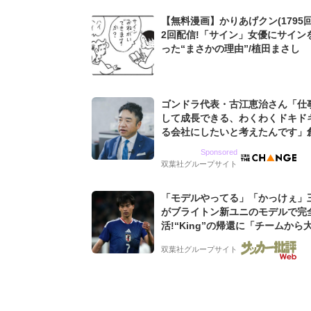
【無料漫画】かりあげクン(1795回
2回配信!「サイン」女優にサイン
った“まさかの理由”/植田まさし
ゴンドラ代表・古江恵治さん「仕
して成長できる、わくわくドキド
る会社にしたいと考えたんです」
9期増収&増益を続けるWebマー
Sponsored
グ会社のアイデンティティ
双葉社グループサイト
「モデルやってる」「かっけぇ」
がブライトン新ユニのモデルで完
活!“King”の帰還に「チームから
されてる」「元気な姿見れて...」
双葉社グループサイト