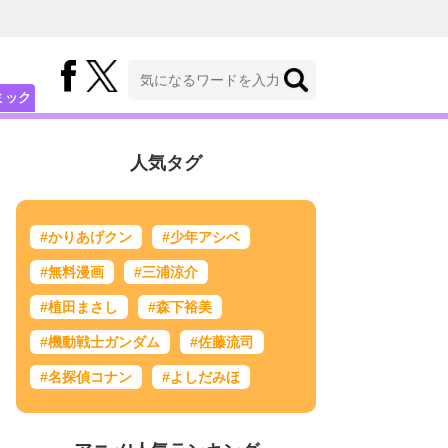
ミック
人気タグ
#かりあげクン
#少年アシベ
#無料漫画
#三浦涼介
#植田まさし
#森下裕美
#機動戦士ガンダム
#佐藤流司
#名探偵コナン
#よしだみほ