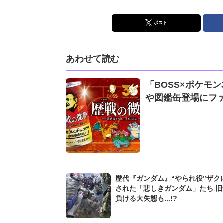
ポスト
あわせて読む
「BOSS×ポケモ
や図鑑缶登場にフ
歴代『ガンダム』“やられ役”ザク
された「悲しきガンダム」たち 旧
負ける大失態も...!?