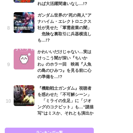
れば大活躍間違いなし…!?
ン
ガンダム世界の“死の商人”ア
「
ナハイム・エレクトロニクス
ン
社が見せた「軍需産業の闇」
た
危険な裏取引に兵器横流し
「
も…!?
ー
かわいいだけじゃない…実は
『
けっこう闇が深い『ちいか
を
わ』のホラー回 映画『人魚
「
の島のひみつ』を見る前に心
ン
の準備を…!?
写
『機動戦士ガンダム』視聴者
ガ
を惑わせた「不可解シーン」
ナ
「ミライの生足」に「ジオ
社
ングのコクピット」も…“謎描
危
写”はミスか、それとも演出か
も…
ランキング一覧
ラン