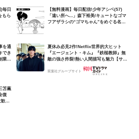
)毎日
【無料漫画】毎日配信!少年アシベ(57)
をもら
「遠い所へ...」森下裕美/キュートなゴマ
フアザラシの“ゴマちゃん”をめぐる名作
ギャグ4コマ
事を通
夏休み必見2作!Netflix世界的大ヒット
キでき
『エージェント・キム』『鉄槌教師』無
創業来
敵の強さ炸裂!熱い人間描写も魅力【サラ
ケティン
ンヘジョ韓ドラ】
双葉社グループサイト
三笘薫
全復
大歓迎