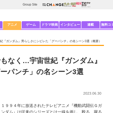
Group Site
アニメ
ゲーム
ドラマ映画
インタビュー
連載
無料コ
紀『ガンダム』男らしさにシビレた「グーパンチ」の名シーン3選（概要）
もなく…宇宙世紀『ガンダム』
ーパンチ」の名シーン3選
2023.06.30
１９９４年に放送されたテレビアニメ『機動武闘伝Ｇガ
ンダム』は従来のシリーズとは一線を画し、殴る、蹴る