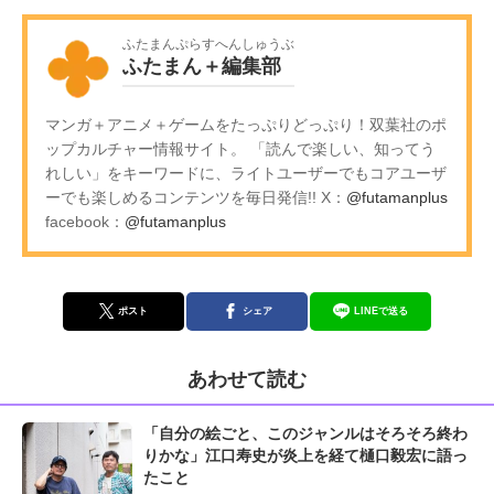
ふたまんぷらすへんしゅうぶ
ふたまん＋編集部
マンガ＋アニメ＋ゲームをたっぷりどっぷり！双葉社のポ
ップカルチャー情報サイト。 「読んで楽しい、知ってう
れしい」をキーワードに、ライトユーザーでもコアユーザ
ーでも楽しめるコンテンツを毎日発信!! X：
@futamanplus
facebook：
@futamanplus
ポスト
シェア
LINEで送る
あわせて読む
「自分の絵ごと、このジャンルはそろそろ終わ
りかな」江口寿史が炎上を経て樋口毅宏に語っ
たこと