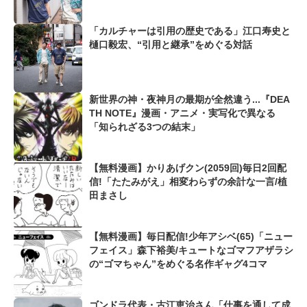
「カルチャーは引用の歴史である」江口寿史と
樋口毅宏、“引用と継承”をめぐる対話
新世界の神・夜神月の最期が全然違う...『DEA
TH NOTE』漫画・アニメ・実写化で異なる
「知られざる3つの結末」
【無料漫画】かりあげクン(2059回)毎日2回配
信!「たたみがえ」相変わらずの余計な一言/植
田まさし
【無料漫画】毎日配信!少年アシベ(65)「ニュー
フェイス」森下裕美/キュートなゴマフアザラシ
の“ゴマちゃん”をめぐる名作ギャグ4コマ
ゴンドラ代表・古江恵治さん「仕事を通して成