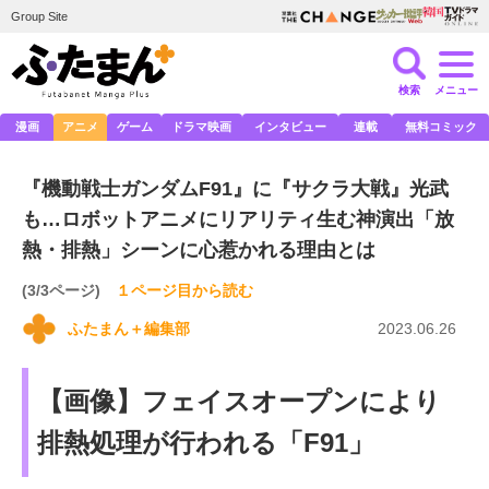
Group Site
検索
メニュー
漫画
アニメ
ゲーム
ドラマ映画
インタビュー
連載
無料コミック
『機動戦士ガンダムF91』に『サクラ大戦』光武
も…ロボットアニメにリアリティ生む神演出「放
熱・排熱」シーンに心惹かれる理由とは
(3/3ページ)
１ページ目から読む
ふたまん＋編集部
2023.06.26
【画像】フェイスオープンにより
排熱処理が行われる「F91」