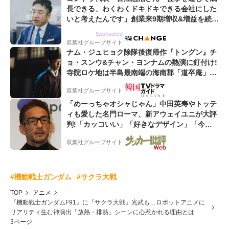
長できる、わくわくドキドキできる会社にした
いと考えたんです」創業来9期増収&増益を続け
るWebマーケティング会社のアイデンティティ
Sponsored
双葉社グループサイト
ナム・ジュヒョク除隊後復帰作『トングン』チ
ョ・スンウ&チャン・ヨンナムの熱演に釘付け!
寺院ロケ地は半島最南端の海南郡「道卒庵」
【韓ドラから始める韓国旅行】
双葉社グループサイト
「めーっちゃオシャじゃん」中田英寿やトッテ
ィも愛した名門ローマ、新アウェイユニが大評
判!「カッコいい」「好きなデザイン」「今年
は2nd買おうかな」
双葉社グループサイト
#機動戦士ガンダム
#サクラ大戦
TOP
アニメ
『機動戦士ガンダムF91』に『サクラ大戦』光武も…ロボットアニメに
リアリティ生む神演出「放熱・排熱」シーンに心惹かれる理由とは
3ページ