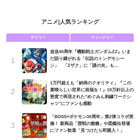
アニメ
|
人気ランキング
デイリー
ウィークリー
放送40周年『機動戦士ガンダムZZ』いま
だ語り継がれる「伝説のトンデモシー
ン」 「Zザク」に「謎の光」も…
1万円超えも「納得のクオリティ」『この
素晴らしい世界に祝福を！』10万針以上の
密度で再現された“めぐみん刺繍ワークシ
ャツ”にファンも感動
「BOSS×ポケモン30周年」第2弾コラボ実
施！ 新商品「歴戦の微糖」や図鑑缶登場
にファン歓喜「見つけたら即購入！」