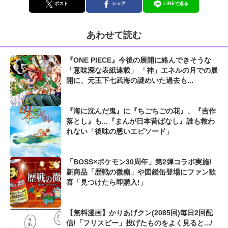
ポスト
シェア
LINEで送る
あわせて読む
『ONE PIECE』今後の展開に絡んできそうな
「意味深な表紙連載」 「神」エネルの月での展
開に、元王下七武海の謎めいた過去も...
『海に沈んだ鬼』に『ちごちごの花』、『吉作
落とし』も...『まんが日本昔ばなし』誰も救わ
れない「後味の悪いエピソード」
「BOSS×ポケモン30周年」第2弾コラボ実施!
新商品「歴戦の微糖」や図鑑缶登場にファン歓
喜「見つけたら即購入!」
【無料漫画】かりあげクン(2085回)毎日2回配
信!「フリスビー」投げたものをよく見ると.../