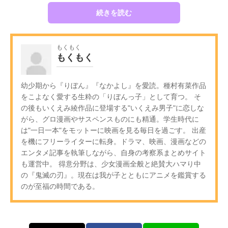
続きを読む
もくもく
もくもく
幼少期から『りぼん』『なかよし』を愛読。種村有菜作品
をこよなく愛する生粋の「りぼんっ子」として育つ。 そ
の後もいくえみ綾作品に登場する"いくえみ男子"に恋しな
がら、グロ漫画やサスペンスものにも精通。学生時代に
は"一日一本"をモットーに映画を見る毎日を過ごす。 出産
を機にフリーライターに転身。ドラマ、映画、漫画などの
エンタメ記事を執筆しながら、自身の考察系まとめサイト
も運営中。 得意分野は、少女漫画全般と絶賛大ハマり中
の『鬼滅の刃』。現在は我が子とともにアニメを鑑賞する
のが至福の時間である。