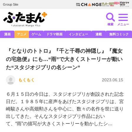
Group Site
検索
メニュー
漫画
アニメ
ゲーム
ドラマ映画
インタビュー
連載
無料コミック
『となりのトトロ』『千と千尋の神隠し』『魔女
の宅急便』にも…“雨”で大きくストーリーが動い
た“スタジオジブリの名シーン”
もくもく
2023.06.15
６月１５日の今日は、スタジオジブリが創設された記念
日だ。１９８５年に産声をあげたスタジオジブリは、宮
崎駿さんや高畑勲さんを中心に、数々の名作を世に送り
出してきた。そんなスタジオジブリ作品におい
て、“雨”の描写が大きくストーリーを動かしたシ…