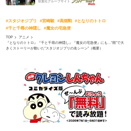
双葉社グループサイト
#スタジオジブリ
#宮崎駿
#高畑勲
#となりのトトロ
#千と千尋の神隠し
#魔女の宅急便
TOP
アニメ
『となりのトトロ』『千と千尋の神隠し』『魔女の宅急便』にも…“雨”で大
きくストーリーが動いた“スタジオジブリの名シーン”（概要）