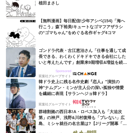
植田まさし
【無料漫画】毎日配信!少年アシベ(154)「海へ
行こう」森下裕美/キュートなゴマフアザラシ
の“ゴマちゃん”をめぐる名作ギャグ4コマ
ゴンドラ代表・古江恵治さん「仕事を通して成
長できる、わくわくドキドキできる会社にした
いと考えたんです」創業来9期増収&増益を続け
るWebマーケティング会社のアイデンティティ
Sponsored
双葉社グループサイト
韓ドラ史上に残る名作史劇『恋人』”演技の
神”ナムグン・ミンが主人公の深い孤独や情愛
を繊細に表現【サランヘジョ韓ドラ】
双葉社グループサイト
群雄割拠の西日本!A・ロペス加入も「大迫次
第」の神戸、浅野&川村復帰も「ブレない」広
島、ミシャ就任の名古屋は?【Jリーグ開幕「初
めての秋春制」の大激論】(2)