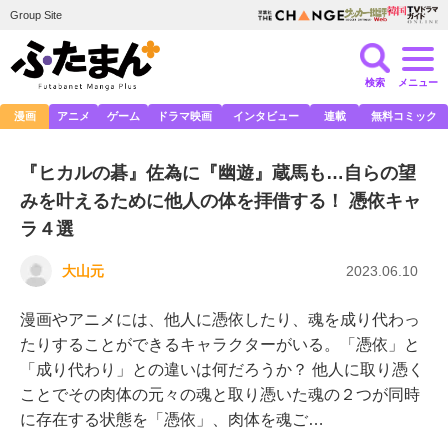
Group Site
検索
メニュー
漫画
アニメ
ゲーム
ドラマ映画
インタビュー
連載
無料コミック
『ヒカルの碁』佐為に『幽遊』蔵馬も…自らの望
みを叶えるために他人の体を拝借する！ 憑依キャ
ラ４選
大山元
2023.06.10
漫画やアニメには、他人に憑依したり、魂を成り代わっ
たりすることができるキャラクターがいる。「憑依」と
「成り代わり」との違いは何だろうか？ 他人に取り憑く
ことでその肉体の元々の魂と取り憑いた魂の２つが同時
に存在する状態を「憑依」、肉体を魂ご…