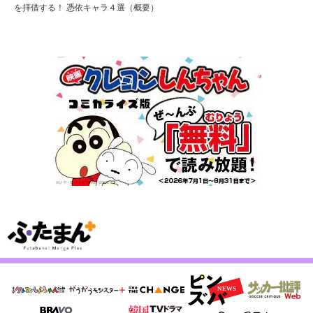
を拝借する！ 憑依キャラ４選（概要）