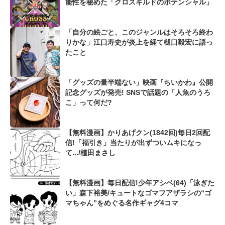
能性を秘めた「クロスギルドのポテンシャル」
「自分の絵ごと、このジャンルはそろそろ終わ
りかな」江口寿史が炎上を経て樋口毅宏に語っ
たこと
「グッズの量半端ない」映画『ちいかわ』公開
記念グッズが発売! SNSで話題の「人魚のうろ
こ」って何だ?
【無料漫画】かりあげクン(1842回)毎日2回配
信!「福引き」当たりが出ずついムキになっ
て.../植田まさし
【無料漫画】毎日配信!少年アシベ(64)「泳ぎた
い」森下裕美/キュートなゴマフアザラシの“ゴ
マちゃん”をめぐる名作ギャグ4コマ