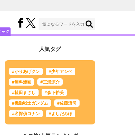
ミック
人気タグ
#かりあげクン
#少年アシベ
#無料漫画
#三浦涼介
#植田まさし
#森下裕美
#機動戦士ガンダム
#佐藤流司
#名探偵コナン
#よしだみほ