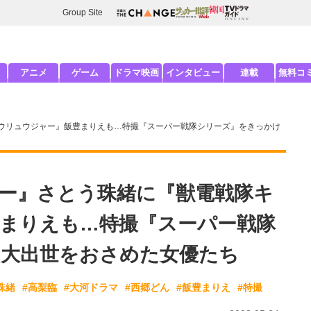
Group Site
アニメ
ゲーム
ドラマ映画
インタビュー
連載
無料コ
ウリュウジャー』飯豊まりえも…特撮『スーパー戦隊シリーズ』をきっかけ
ー』さとう珠緒に『獣電戦隊キ
まりえも…特撮『スーパー戦隊
大出世をおさめた女優たち
珠緒
#高梨臨
#大河ドラマ
#西郷どん
#飯豊まりえ
#特撮