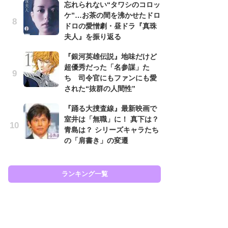
忘れられない“タワシのコロッ
あ
ケ”…お茶の間を沸かせたドロ
『
ドロの愛憎劇・昼ドラ『真珠
ラ
夫人』を振り返る
面
ラ
『銀河英雄伝説』地味だけど
も
超優秀だった「名参謀」た
ち 司令官にもファンにも愛
『
された“抜群の人間性”
が
知
『踊る大捜査線』最新映画で
相
室井は「無職」に！ 真下は？
青島は？ シリーズキャラたち
『
の「肩書き」の変遷
は
ェ
た
ン
ランキング一覧
イ
ラン