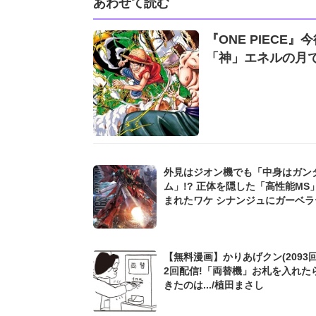
あわせて読む
『ONE PIEC
「神」エネルの月で
外見はジオン機でも「中身はガン
ム」!? 正体を隠した「高性能MS
まれたワケ シナンジュにガーベラ
ラ、ペーネロペーも...
【無料漫画】かりあげクン(2093回
2回配信!「両替機」お札を入れた
きたのは.../植田まさし