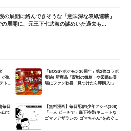
E』今後の展開に絡んできそうな「意味深な表紙連載」
の展開に、元王下七武海の謎めいた過去も...
ダ
「BOSS×ポケモン30周年」第2弾コラボ
」が生
実施! 新商品「歴戦の微糖」や図鑑缶登
テト
場にファン歓喜「見つけたら即購入!」
)毎日
【無料漫画】毎日配信!少年アシベ(108)
ら出て
「一人 ビーチで」森下裕美/キュートな
ゴマフアザラシの“ゴマちゃん”をめぐる
名作ギャグ4コマ