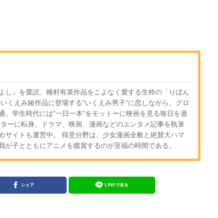
よし』を愛読。種村有菜作品をこよなく愛する生粋の「りぼん
もいくえみ綾作品に登場する"いくえみ男子"に恋しながら、グロ
通。学生時代には"一日一本"をモットーに映画を見る毎日を過
イターに転身。ドラマ、映画、漫画などのエンタメ記事を執筆
めサイトも運営中。 得意分野は、少女漫画全般と絶賛大ハマ
我が子とともにアニメを鑑賞するのが至福の時間である。
シェア
LINEで送る