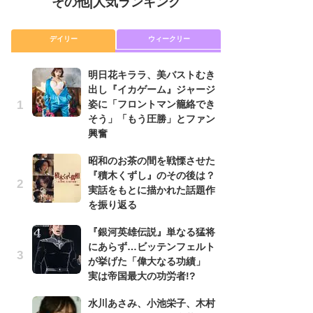
その他
|
人気ランキング
デイリー
ウィークリー
明日花キララ、美バストむき
『
出し『イカゲーム』ジャージ
に
姿に「フロントマン籠絡でき
が
そう」「もう圧勝」とファン
実
興奮
明
昭和のお茶の間を戦慄させた
出
『積木くずし』のその後は？
姿
実話をもとに描かれた話題作
そ
を振り返る
興
『銀河英雄伝説』単なる猛将
『
にあらず…ビッテンフェルト
れ
が挙げた「偉大なる功績」
真
実は帝国最大の功労者!?
ド
当
水川あさみ、小池栄子、木村