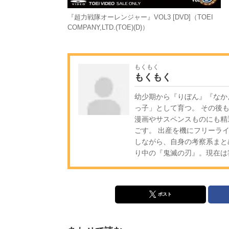
『超力戦隊オーレンジャー』VOL3 [DVD]（TOEI
COMPANY,LTD.(TOE)(D)）
もくもく
もくもく
幼少期から『りぼん』『なか
っ子」として育つ。 その後
漫画やサスペンスものにも精
ごす。 出産を機にフリーラ
しながら、自身の考察系まと
り中の『鬼滅の刃』。現在は
ポスト