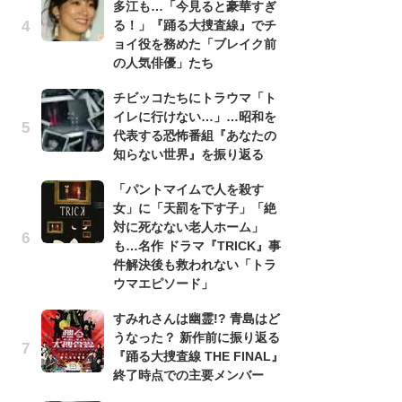
多江も…「今見ると豪華すぎ
『
る！」『踊る大捜査線』でチ
け
ョイ役を務めた「ブレイク前
え
の人気俳優」たち
の
ナ
チビッコたちにトラウマ「ト
イレに行けない…」…昭和を
昭
代表する恐怖番組『あなたの
『
知らない世界』を振り返る
実
を
「パントマイムで人を殺す
女」に「天罰を下す子」「絶
『
対に死なない老人ホーム」
超
も…名作 ドラマ『TRICK』事
ち
件解決後も救われない「トラ
さ
ウマエピソード」
「
すみれさんは幽霊!? 青島はど
『
うなった？ 新作前に振り返る
逸
『踊る大捜査線 THE FINAL』
績
終了時点での主要メンバー
イ