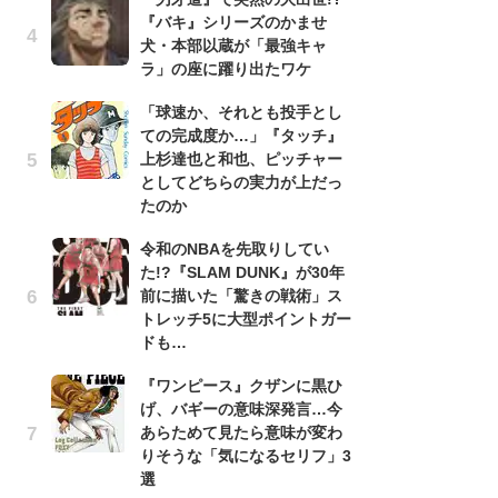
『バキ』シリーズのかませ
『
犬・本部以蔵が「最強キャ
残
ラ」の座に躍り出たワケ
ー
な
「球速か、それとも投手とし
イ
ての完成度か…」『タッチ』
上杉達也と和也、ピッチャー
『
としてどちらの実力が上だっ
に
たのか
も
を
令和のNBAを先取りしてい
役
た!?『SLAM DUNK』が30年
前に描いた「驚きの戦術」ス
ア
トレッチ5に大型ポイントガー
ー
ドも…
場
ァ
『ワンピース』クザンに黒ひ
げ、バギーの意味深発言…今
努
あらためて見たら意味が変わ
ジ
りそうな「気になるセリフ」3
鬼
選
の