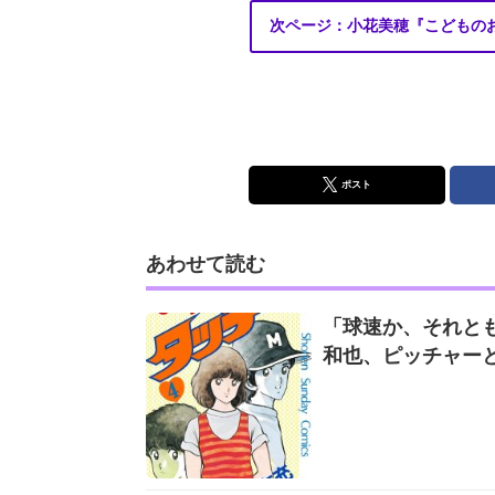
次ページ：小花美穂『こどもの
ポスト
あわせて読む
「球速か、それとも
和也、ピッチャー