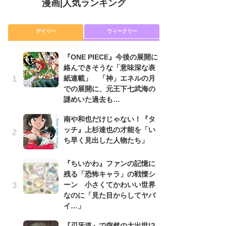
漫画
|
人気ランキング
デイリー
ウィークリー
『ONE PIECE』今後の展開に
舞
絡んできそうな「意味深な表
編
紙連載」 「神」エネルの月
禁
での展開に、元王下七武海の
「
謎めいた過去も…
連
南や和也だけじゃない！『タ
令
ッチ』上杉達也の才能を「い
た!
ち早く見出した人物たち」
前
ト
ド
『ちいかわ』ファンの記憶に
残る「恐怖キャラ」の戦慄シ
『O
ーン 小さくてかわいい世界
絡
なのに「見た目からしてヤバ
紙
イ…」
で
謎
『刃牙道』で突然の大出世!?