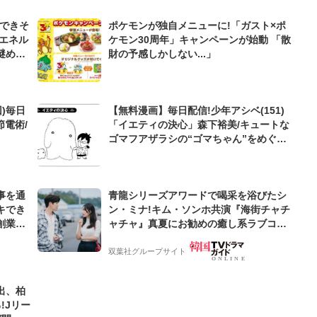
んできそ
ポケモンが独自メニューに!「ガスト×ポ
エネル
ケモン30周年」キャンペーンが始動 「散
謎めい
財の予感しかしない...」
)毎日
【無料漫画】毎日配信!少年アシベ(151)
節電術/
「イエティの決心」森下裕美/キュートな
ゴマフアザラシの“ゴマちゃん”をめぐる
名作ギャグ4コマ
事を通
青龍シリーズアワードで喝采を浴びたシ
キでき
ン・ミナ!キム・ソンホ共演『海街チャチ
創業来
ャチャ』真夏にお勧めの癒し系ラブコメ!
ケティン
【サランヘジョ韓ドラ】
双葉社グループサイト
出、柏
!Jリー