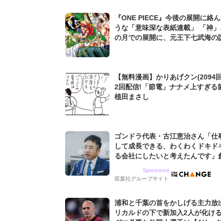
『ONE PIECE』今後の展開に絡
うな「意味深な表紙連載」 「神」
の月での展開に、元王下七武海の
た過去も...
【無料漫画】かりあげクン(2094回
2回配信!「節電」ナナメ上すぎる
植田まさし
ゴンドラ代表・古江恵治さん「仕
して成長できる、わくわくドキド
る会社にしたいと考えたんです」
9期増収&増益を続けるWebマー
Sponsored
グ会社のアイデンティティ
双葉社グループサイト
浦和と千葉の首をかしげる主力放
リカルドの下で新加入2人が化ける