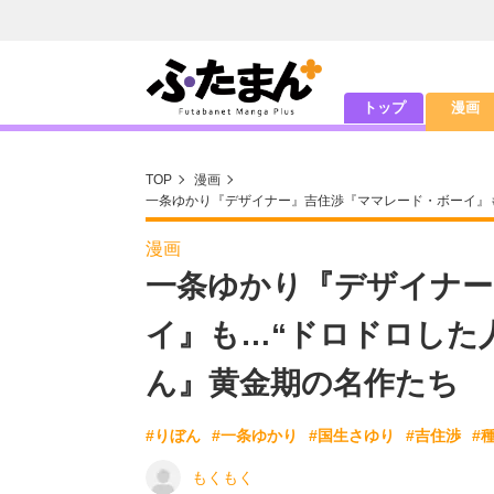
トップ
漫画
TOP
漫画
一条ゆかり『デザイナー』吉住渉『ママレード・ボーイ』
漫画
一条ゆかり『デザイナー
イ』も…“ドロドロした
ん』黄金期の名作たち
#りぼん
#一条ゆかり
#国生さゆり
#吉住渉
#
もくもく