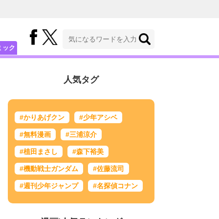
ミック
人気タグ
#かりあげクン
#少年アシベ
#無料漫画
#三浦涼介
#植田まさし
#森下裕美
#機動戦士ガンダム
#佐藤流司
#週刊少年ジャンプ
#名探偵コナン