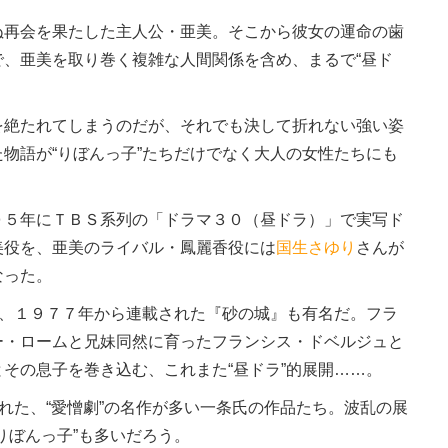
再会を果たした主人公・亜美。そこから彼女の運命の歯
、亜美を取り巻く複雑な人間関係を含め、まるで“昼ド
絶たれてしまうのだが、それでも決して折れない強い姿
物語が“りぼんっ子”たちだけでなく大人の女性たちにも
５年にＴＢＳ系列の「ドラマ３０（昼ドラ）」で実写ド
美役を、亜美のライバル・鳳麗香役には
国生さゆり
さんが
なった。
ば、１９７７年から連載された『砂の城』も有名だ。フラ
ー・ロームと兄妹同然に育ったフランシス・ドベルジュと
その息子を巻き込む、これまた“昼ドラ”的展開……。
れた、“愛憎劇”の名作が多い一条氏の作品たち。波乱の展
りぼんっ子”も多いだろう。