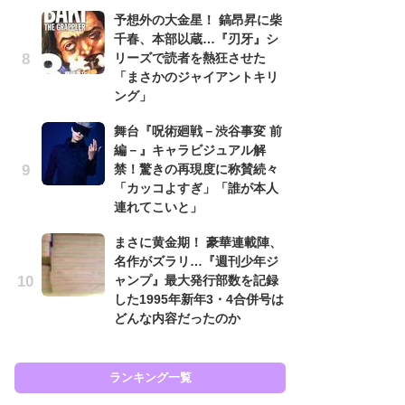
予想外の大金星！ 鎬昂昇に柴
南
千春、本部以蔵…『刃牙』シ
ッ
リーズで読者を熱狂させた
ち
「まさかのジャイアントキリ
ング」
怖
舞台『呪術廻戦－渋谷事変 前
代
編－』キャラビジュアル解
加
禁！驚きの再現度に称賛続々
思
「カッコよすぎ」「誰が本人
原
連れてこいと」
闘
まさに黄金期！ 豪華連載陣、
ア
名作がズラリ…『週刊少年ジ
の
ャンプ』最大発行部数を記録
した1995年新年3・4合併号は
どんな内容だったのか
ラン
ランキング一覧