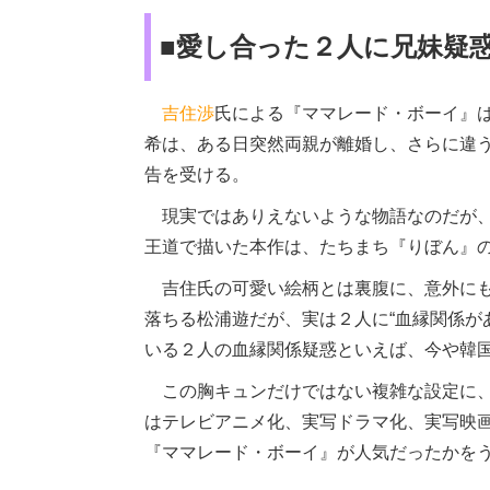
■愛し合った２人に兄妹疑惑
吉住渉
氏による『ママレード・ボーイ』
希は、ある日突然両親が離婚し、さらに違
告を受ける。
現実ではありえないような物語なのだが、
王道で描いた本作は、たちまち『りぼん』
吉住氏の可愛い絵柄とは裏腹に、意外にも
落ちる松浦遊だが、実は２人に“血縁関係が
いる２人の血縁関係疑惑といえば、今や韓
この胸キュンだけではない複雑な設定に、
はテレビアニメ化、実写ドラマ化、実写映
『ママレード・ボーイ』が人気だったかを