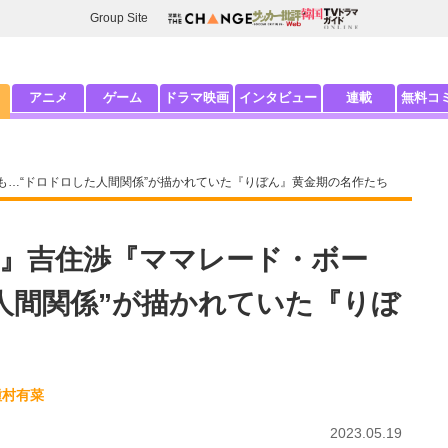
Group Site
アニメ
ゲーム
ドラマ映画
インタビュー
連載
無料コ
も…“ドロドロした人間関係”が描かれていた『りぼん』黄金期の名作たち
』吉住渉『ママレード・ボー
人間関係”が描かれていた『りぼ
種村有菜
2023.05.19