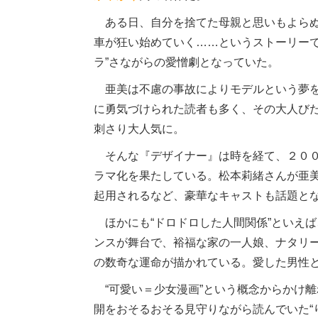
ある日、自分を捨てた母親と思いもよらぬ
車が狂い始めていく……というストーリーで
ラ”さながらの愛憎劇となっていた。
亜美は不慮の事故によりモデルという夢を
に勇気づけられた読者も多く、その大人びた
刺さり大人気に。
そんな『デザイナー』は時を経て、２００
ラマ化を果たしている。松本莉緒さんが亜
起用されるなど、豪華なキャストも話題と
ほかにも“ドロドロした人間関係”といえ
ンスが舞台で、裕福な家の一人娘、ナタリ
の数奇な運命が描かれている。愛した男性と
“可愛い＝少女漫画”という概念からかけ離
開をおそるおそる見守りながら読んでいた“