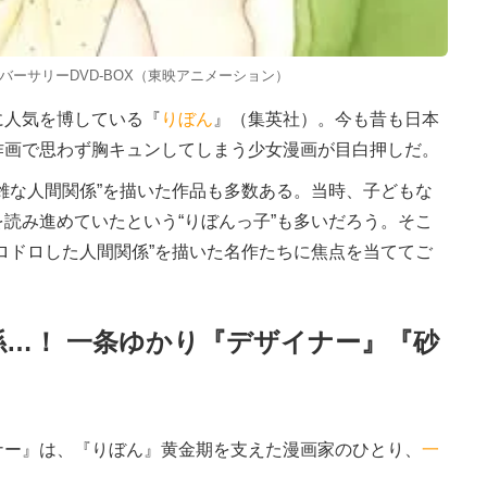
バーサリーDVD-BOX（東映アニメーション）
人気を博している『
りぼん
』（集英社）。今も昔も日本
作画で思わず胸キュンしてしまう少女漫画が目白押しだ。
雑な人間関係”を描いた作品も多数ある。当時、子どもな
読み進めていたという“りぼんっ子”も多いだろう。そこ
ロドロした人間関係”を描いた名作たちに焦点を当ててご
係…！ 一条ゆかり『デザイナー』『砂
ー』は、『りぼん』黄金期を支えた漫画家のひとり、
一