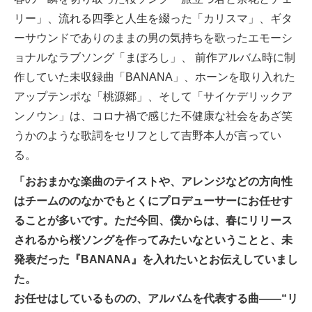
リー」、流れる四季と人生を綴った「カリスマ」、ギタ
ーサウンドでありのままの男の気持ちを歌ったエモーシ
ョナルなラブソング「まぼろし」、 前作アルバム時に制
作していた未収録曲「BANANA」、ホーンを取り入れた
アップテンポな「桃源郷」、そして「サイケデリックア
ンノウン」は、コロナ禍で感じた不健康な社会をあざ笑
うかのような歌詞をセリフとして吉野本人が言ってい
る。
「おおまかな楽曲のテイストや、アレンジなどの方向性
はチームののなかでもとくにプロデューサーにお任せす
ることが多いです。ただ今回、僕からは、春にリリース
されるから桜ソングを作ってみたいなということと、未
発表だった『BANANA』を入れたいとお伝えしていまし
た。
お任せはしているものの、アルバムを代表する曲――“リ