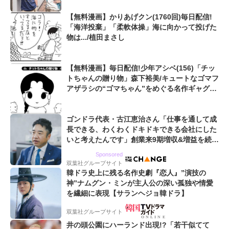
【無料漫画】かりあげクン(1760回)毎日配信!
「海洋投棄」「柔軟体操」海に向かって投げた
物は.../植田まさし
【無料漫画】毎日配信!少年アシベ(156)「チッ
トちゃんの贈り物」森下裕美/キュートなゴマフ
アザラシの“ゴマちゃん”をめぐる名作ギャグ4
コマ
ゴンドラ代表・古江恵治さん「仕事を通して成
長できる、わくわくドキドキできる会社にした
いと考えたんです」創業来9期増収&増益を続け
るWebマーケティング会社のアイデンティティ
Sponsored
双葉社グループサイト
韓ドラ史上に残る名作史劇『恋人』”演技の
神”ナムグン・ミンが主人公の深い孤独や情愛
を繊細に表現【サランヘジョ韓ドラ】
双葉社グループサイト
井の頭公園にハーランド出現!?「若干似てて