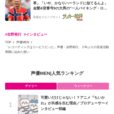
草」「いや、かなりハーランドに似てるんよ」
金髪&背番号9の大男の“一人バイキング・ロ
ー”映像が話題!「元気をもらった」
双葉社グループサイト
#吉野裕行
#インタビュー
TOP
声優MEN
「レコーディングはリハビリだった」声優・吉野裕行、２年ぶりの音楽活動
再開に込めた想い
声優MEN
|
人気ランキング
デイリー
ウィークリー
可愛いだけじゃない！？アニメ『ちいか
わ』が共感を生む理由／プロデューサーイ
ンタビュー前編