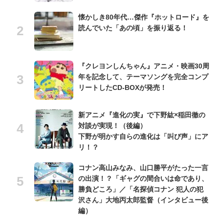
懐かしき80年代…傑作『ホットロード』を
読んでいた「あの頃」を振り返る！
『クレヨンしんちゃん』アニメ・映画30周
年を記念して、テーマソングを完全コンプ
リートしたCD-BOXが発売！
新アニメ『進化の実』で下野紘×稲田徹の
対談が実現！（後編）
下野が明かす自らの進化は「叫び声」にア
リ！？
コナン高山みなみ、山口勝平がたった一言
の出演！？「ギャグの間合いは命であり、
勝負どころ」／「名探偵コナン 犯人の犯
沢さん」大地丙太郎監督（インタビュー後
編）