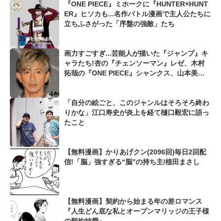
『ONE PIECE』ミホークに『HUNTER×HUNT
ER』ヒソカも...名作バトル漫画で主人公たちに
立ちふさがった「序盤の強敵」たち
画力すごすぎ...芸能人が描いた『ジャンプ』キ
ャラたち!杏の『チェンソーマン』レゼ、木村
拓哉の『ONE PIECE』シャンクス、山本美月
の『僕のヒーローアカデミア』ベストジーニス
トも...
「自分の絵ごと、このジャンルはそろそろ終わ
りかな」江口寿史が炎上を経て樋口毅宏に語っ
たこと
【無料漫画】かりあげクン(2096回)毎日2回配
信!「脳」強すぎる“脳”の持ち主/植田まさし
【無料漫画】契約から始まる年の差ロマンス
『人生どん底な私とオープンマリッジの王子様