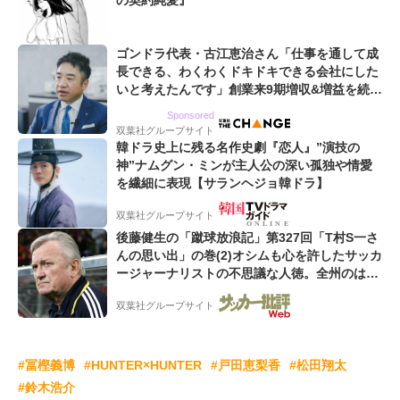
の契約純愛』
ゴンドラ代表・古江恵治さん「仕事を通して成
長できる、わくわくドキドキできる会社にした
いと考えたんです」創業来9期増収&増益を続け
るWebマーケティング会社のアイデンティティ
Sponsored
双葉社グループサイト
韓ドラ史上に残る名作史劇『恋人』”演技の
神”ナムグン・ミンが主人公の深い孤独や情愛
を繊細に表現【サランヘジョ韓ドラ】
双葉社グループサイト
後藤健生の「蹴球放浪記」第327回「T村S一さ
んの思い出」の巻(2)オシムも心を許したサッカ
ージャーナリストの不思議な人徳。全州のはず
が原州へ? 愛すべき男の“大迷子”伝説
双葉社グループサイト
#冨樫義博
#HUNTER×HUNTER
#戸田恵梨香
#松田翔太
#鈴木浩介