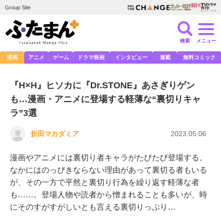
Group Site
検索
メニュー
漫画
アニメ
ゲーム
ドラマ映画
インタビュー
連載
無料コミック
『H×H』ヒソカに『Dr.STONE』あさぎりゲン
も…漫画・アニメに登場する軽薄な“裏切りキャ
ラ”3選
折田マカダミア
2023.05.06
漫画やアニメには裏切り者キャラがたびたび登場する。
なかにはのっぴきならない理由があって裏切る者もいる
が、その一方で平然と裏切り行為を繰り返す軽薄な者
も……。登場人物や読者から憎まれることも多いが、時
にそのすがすがしいとも言える裏切りっぷり…