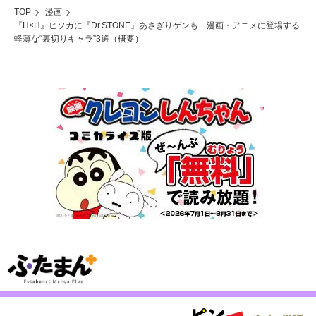
TOP
漫画
『H×H』ヒソカに『Dr.STONE』あさぎりゲンも…漫画・アニメに登場する
軽薄な“裏切りキャラ”3選（概要）