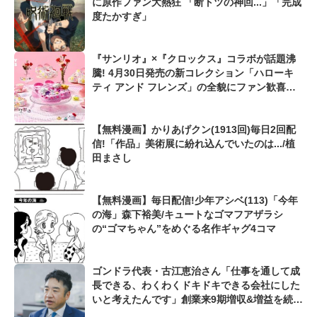
に原作ファン大熱狂 「断トツの神回...」「完成
度たかすぎ」
『サンリオ』×『クロックス』コラボが話題沸
騰! 4月30日発売の新コレクション「ハローキ
ティ アンド フレンズ」の全貌にファン歓喜
「親子でお揃いにしたい」
【無料漫画】かりあげクン(1913回)毎日2回配
信!「作品」美術展に紛れ込んでいたのは.../植
田まさし
【無料漫画】毎日配信!少年アシベ(113)「今年
の海」森下裕美/キュートなゴマフアザラシ
の“ゴマちゃん”をめぐる名作ギャグ4コマ
ゴンドラ代表・古江恵治さん「仕事を通して成
長できる、わくわくドキドキできる会社にした
いと考えたんです」創業来9期増収&増益を続け
るWebマーケティング会社のアイデンティティ