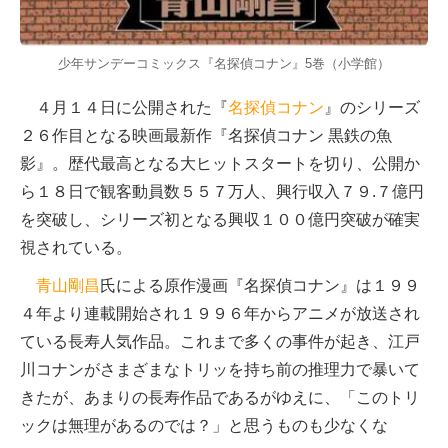
少年サンデーコミックス『名探偵コナン』5巻（小学館）
４月１４日に公開された『
名探偵コナン
』のシリーズ
２６作目となる映画最新作『名探偵コナン 黒鉄の魚
影』。歴代最高となる大ヒットスタートを切り、公開か
ら１８日で観客動員数５５７万人、興行収入７９.７億円
を突破し、シリーズ初となる興収１００億円突破が確実
視されている。
青山剛昌
氏による原作漫画『名探偵コナン』は１９９
４年より連載開始され１９９６年からアニメが放送され
ている長寿人気作品。これまで多くの事件が起き、江戸
川コナンがさまざまなトリッを持ち前の推理力で暴いて
きたが、あまりの長寿作品であるがゆえに、「このトリ
ックは無理があるのでは？」と思うものも少なくな