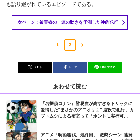
も語り継がれているエピソードである。
次ページ：被害者の一連の動きを予測した神的犯行
1
2
ポスト
シェア
LINEで送る
あわせて読む
『名探偵コナン』難易度が高すぎるトリックに
驚愕した“まさかのアニオリ回” 遠投で犯行、カ
ブトムシによる密室って「ホントに実行可
能!?」
アニメ『呪術廻戦』最終回、“激熱シーン”連発