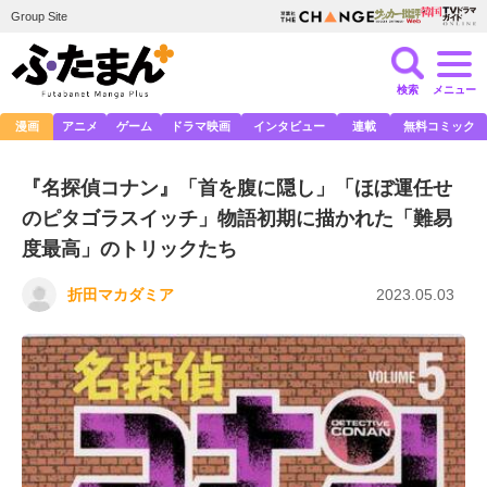
Group Site
検索
メニュー
漫画
アニメ
ゲーム
ドラマ映画
インタビュー
連載
無料コミック
『名探偵コナン』「首を腹に隠し」「ほぼ運任せ
のピタゴラスイッチ」物語初期に描かれた「難易
度最高」のトリックたち
折田マカダミア
2023.05.03