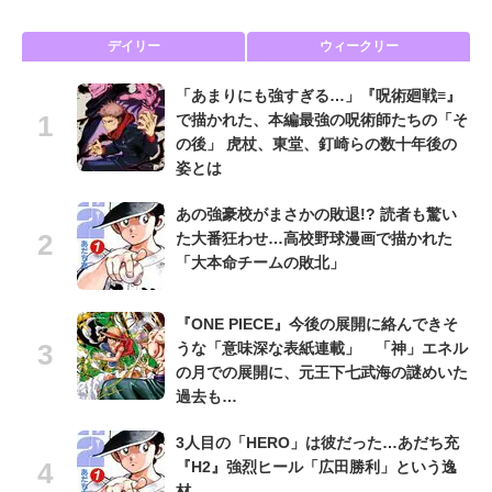
デイリー
ウィークリー
「あまりにも強すぎる…」『呪術廻戦≡』
で描かれた、本編最強の呪術師たちの「そ
の後」 虎杖、東堂、釘崎らの数十年後の
姿とは
あの強豪校がまさかの敗退!? 読者も驚い
た大番狂わせ…高校野球漫画で描かれた
「大本命チームの敗北」
『ONE PIECE』今後の展開に絡んできそ
うな「意味深な表紙連載」 「神」エネル
の月での展開に、元王下七武海の謎めいた
過去も…
3人目の「HERO」は彼だった…あだち充
『H2』強烈ヒール「広田勝利」という逸
材