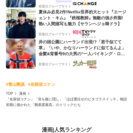
Sponsored
双葉社グループサイト
夏休み必見2作!Netflix世界的大ヒット『エージ
ェント・キム』『鉄槌教師』無敵の強さ炸裂!
熱い人間描写も魅力【サランヘジョ韓ドラ】
双葉社グループサイト
井の頭公園にハーランド出現!?「若干似てて
草」「いや、かなりハーランドに似てるんよ」
金髪&背番号9の大男の“一人バイキング・ロ
ー”映像が話題!「元気をもらった」
双葉社グループサイト
#青山剛昌
#名探偵コナン
TOP
漫画
『名探偵コナン』「首を腹に隠し」「ほぼ運任せのピタゴラスイッチ」物語
初期に描かれた「難易度最高」のトリックたち
漫画
|
人気ランキング