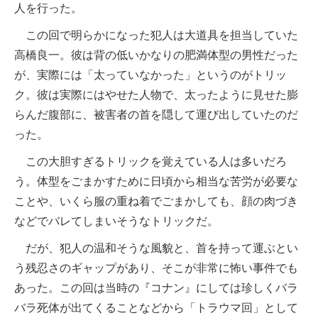
人を行った。
この回で明らかになった犯人は大道具を担当していた
高橋良一。彼は背の低いかなりの肥満体型の男性だった
が、実際には「太っていなかった」というのがトリッ
ク。彼は実際にはやせた人物で、太ったように見せた膨
らんだ腹部に、被害者の首を隠して運び出していたのだ
った。
この大胆すぎるトリックを覚えている人は多いだろ
う。体型をごまかすために日頃から相当な苦労が必要な
ことや、いくら服の重ね着でごまかしても、顔の肉づき
などでバレてしまいそうなトリックだ。
だが、犯人の温和そうな風貌と、首を持って運ぶとい
う残忍さのギャップがあり、そこが非常に怖い事件でも
あった。この回は当時の『コナン』にしては珍しくバラ
バラ死体が出てくることなどから「トラウマ回」として