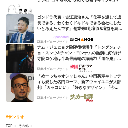
ラシの“ゴマちゃん”をめぐる名作ギャグ4コマ
ゴンドラ代表・古江恵治さん「仕事を通して成
長できる、わくわくドキドキできる会社にした
いと考えたんです」創業来9期増収&増益を続け
るWebマーケティング会社のアイデンティティ
Sponsored
双葉社グループサイト
ナム・ジュヒョク除隊後復帰作『トングン』チ
ョ・スンウ&チャン・ヨンナムの熱演に釘付け!
寺院ロケ地は半島最南端の海南郡「道卒庵」
【韓ドラから始める韓国旅行】
双葉社グループサイト
「めーっちゃオシャじゃん」中田英寿やトッテ
ィも愛した名門ローマ、新アウェイユニが大評
判!「カッコいい」「好きなデザイン」「今年
は2nd買おうかな」
双葉社グループサイト
#サンリオ
TOP
その他