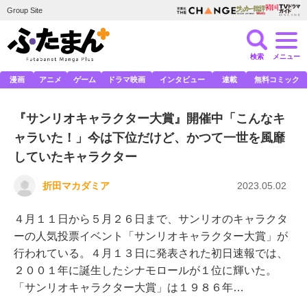
Group Site
検索
メニュー
漫画
アニメ
ゲーム
ドラマ映画
インタビュー
連載
無料コミック
『サンリオキャラクター大賞』開催中「こんなキ
ャラいた！」今は下位だけど、かつて一世を風靡
していたキャラクター
折田マカダミア
2023.05.02
４月１１日から５月２６日まで、サンリオのキャラクタ
ーの人気投票イベント「サンリオキャラクター大賞」が
行われている。４月１３日に発表された初日速報では、
２００１年に誕生したシナモロールが１位に輝いた。
「サンリオキャラクター大賞」は１９８６年…