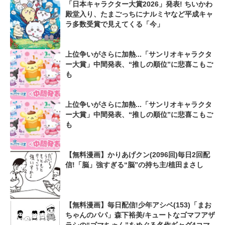
「日本キャラクター大賞2026」発表! ちいかわ
殿堂入り、たまごっちにナルミヤなど平成キャ
ラ多数受賞で見えてくる「今」
上位争いがさらに加熱...「サンリオキャラクタ
ー大賞」中間発表、“推しの順位”に悲喜こもご
も
上位争いがさらに加熱...「サンリオキャラクタ
ー大賞」中間発表、“推しの順位”に悲喜こもご
も
【無料漫画】かりあげクン(2096回)毎日2回配
信!「脳」強すぎる“脳”の持ち主/植田まさし
【無料漫画】毎日配信!少年アシベ(153)「まお
ちゃんのパパ」森下裕美/キュートなゴマフアザ