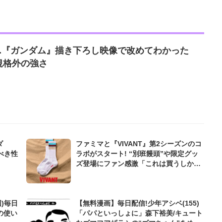
..『ガンダム』描き下ろし映像で改めてわかった
規格外の強さ
ダ
ファミマと『VIVANT』第2シーズンのコ
べき性
ラボがスタート! “別班饅頭”や限定グッ
ズ登場にファン感激「これは買うしかな
い!」
)毎日
【無料漫画】毎日配信!少年アシベ(155)
の使い
「パパといっしょに」森下裕美/キュート