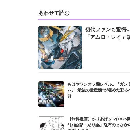
あわせて読む
初代ファンも驚愕.
「アムロ・レイ」
もはやワンオフ機レベル...『ガン
ム』“最強の量産機”が秘めた恐る
能
【無料漫画】かりあげクン(1825回
2回配信!「貼り薬」湿布のまさか