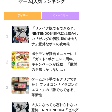
ゲーム
|
人気ランキング
デイリー
ウィークリー
「リメイク版でもできる？」
P
NINTENDO64世代には懐かし
滅
い『ゼルダの伝説 時のオカリ
モ
ナ』意外なボスの攻略法
ル
で
ポケモンが独自メニューに！
「ガスト×ポケモン30周年」
『
キャンペーンが始動 「散財
コ
の予感しかしない…」
限
「
ゲームが下手でもクリアでき
た！ ファミコン『ドラゴンク
「
エスト』の「誰でもできる」
NI
革新性
い
ナ
大人になっても忘れられない
恐怖…NINTENDO64『ゼルダ
悲