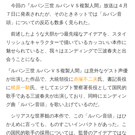
今回の『ルパン三世 ルパンＶＳ複製人間』放送は４月
７日に発表されたが、そのときネットでは「ルパン音
頭」についての反応も数多く見られた。
前述したような大胆かつ最先端なアイデアを、スタイ
リッシュなキャラクターで描いているカッコいい本作に
魅せられていると、我々はエンディングで三波春夫と出
会うことになる。
『ルパン三世 ルパンＶＳ複製人間』は意外なゲスト声優
が出演した作品で、大統領役に
赤塚不二夫
氏、書記長役
に
梶原一騎
氏、そしてエジプト警察署長役として国民的
歌手である三波春夫が出演しており、同時にエンディン
グ曲「ルパン音頭」を歌い上げているのだ。
シリアスな世界観の本作で、この「ルパン音頭」はひ
かえめに言っても、ものすごいインパクトがあった。こ
の国民的歌手の採用については、監督のアイデアではな