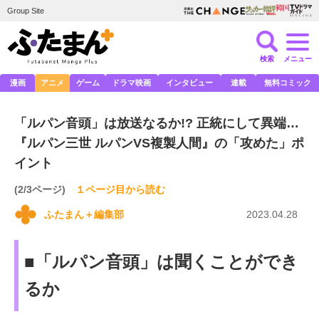
Group Site
検索
メニュー
漫画
アニメ
ゲーム
ドラマ映画
インタビュー
連載
無料コミック
「ルパン音頭」は放送なるか!? 正統にして異端…
『ルパン三世 ルパンVS複製人間』の「攻めた」ポ
イント
(2/3ページ)
１ページ目から読む
ふたまん＋編集部
2023.04.28
■「ルパン音頭」は聞くことができ
るか