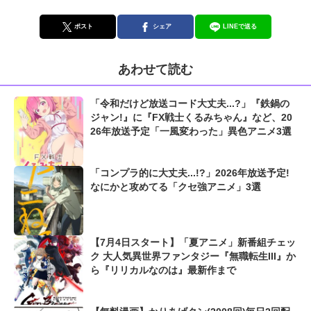
ポスト
シェア
LINEで送る
あわせて読む
「令和だけど放送コード大丈夫...?」『鉄鍋の
ジャン!』に『FX戦士くるみちゃん』など、20
26年放送予定「一風変わった」異色アニメ3選
「コンプラ的に大丈夫...!?」2026年放送予定!
なにかと攻めてる「クセ強アニメ」3選
【7月4日スタート】「夏アニメ」新番組チェッ
ク 大人気異世界ファンタジー『無職転生III』か
ら『リリカルなのは』最新作まで