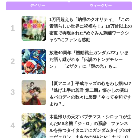
デイリー
ウィークリー
1万円超えも「納得のクオリティ」『この
素晴らしい世界に祝福を！』10万針以上の
密度で再現された“めぐみん刺繍ワークシ
ャツ”にファンも感動
放送40周年『機動戦士ガンダムZZ』いま
だ語り継がれる「伝説のトンデモシー
ン」 「Zザク」に「謎の光」も…
【夏アニメ】平成キッズの心をわし掴み!?
『逃げ上手の若君 第二期』懐かしの演出
＆パロディの数々に反響「今って令和です
よね？」
木星帰りの天才パプテマス・シロッコが生
んだMS名機「ジ・O」の系譜 ファンネ
ルを持つタイタニアにガンダムタイプのオ
ーヴェロン、まさかのMAと化したジ・O