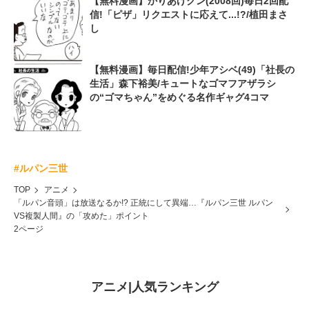
【無料漫画】かりあげクン(2008回)毎日2回配
信!「ピザ」リクエストに応えて...!?/植田まさ
し
【無料漫画】毎日配信!少年アシベ(49)「社長の
生活」森下裕美/キュートなゴマフアザラシ
の“ゴマちゃん”をめぐる名作ギャグ4コマ
#ルパン三世
TOP
アニメ
「ルパン音頭」は放送なるか!? 正統にして異端…『ルパン三世 ルパン
VS複製人間』の「攻めた」ポイント
2ページ
アニメ
|
人気ランキング