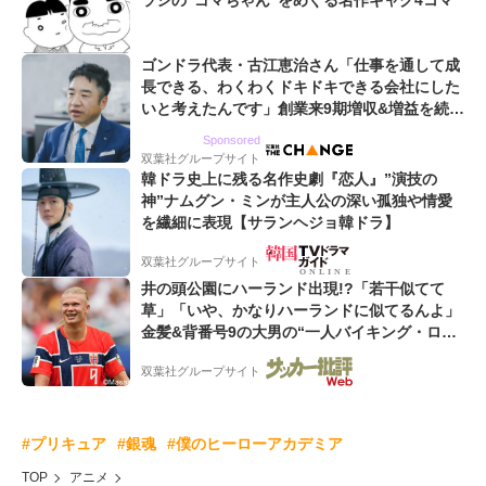
ラシの“ゴマちゃん”をめぐる名作ギャグ4コマ
ゴンドラ代表・古江恵治さん「仕事を通して成
長できる、わくわくドキドキできる会社にした
いと考えたんです」創業来9期増収&増益を続け
るWebマーケティング会社のアイデンティティ
Sponsored
双葉社グループサイト
韓ドラ史上に残る名作史劇『恋人』”演技の
神”ナムグン・ミンが主人公の深い孤独や情愛
を繊細に表現【サランヘジョ韓ドラ】
双葉社グループサイト
井の頭公園にハーランド出現!?「若干似てて
草」「いや、かなりハーランドに似てるんよ」
金髪&背番号9の大男の“一人バイキング・ロ
ー”映像が話題!「元気をもらった」
双葉社グループサイト
#プリキュア
#銀魂
#僕のヒーローアカデミア
TOP
アニメ