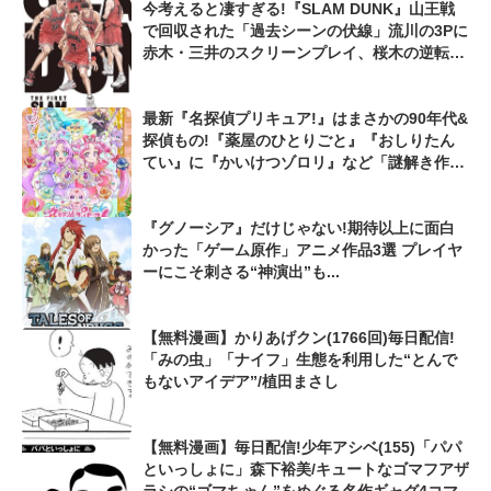
今考えると凄すぎる!『SLAM DUNK』山王戦
で回収された「過去シーンの伏線」流川の3Pに
赤木・三井のスクリーンプレイ、桜木の逆転シ
ュートも...
最新『名探偵プリキュア!』はまさかの90年代&
探偵もの!『薬屋のひとりごと』『おしりたん
てい』に『かいけつゾロリ』など「謎解き作品
人気」の背景を考える
『グノーシア』だけじゃない!期待以上に面白
かった「ゲーム原作」アニメ作品3選 プレイヤ
ーにこそ刺さる“神演出”も...
【無料漫画】かりあげクン(1766回)毎日配信!
「みの虫」「ナイフ」生態を利用した“とんで
もないアイデア”/植田まさし
【無料漫画】毎日配信!少年アシベ(155)「パパ
といっしょに」森下裕美/キュートなゴマフアザ