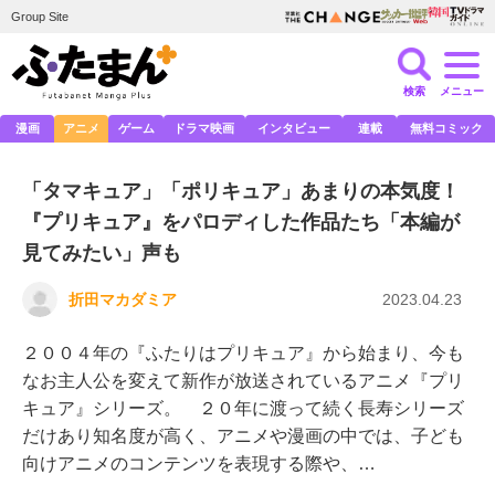
Group Site
検索
メニュー
漫画
アニメ
ゲーム
ドラマ映画
インタビュー
連載
無料コミック
「タマキュア」「ポリキュア」あまりの本気度！
『プリキュア』をパロディした作品たち「本編が
見てみたい」声も
折田マカダミア
2023.04.23
２００４年の『ふたりはプリキュア』から始まり、今も
なお主人公を変えて新作が放送されているアニメ『プリ
キュア』シリーズ。 ２０年に渡って続く長寿シリーズ
だけあり知名度が高く、アニメや漫画の中では、子ども
向けアニメのコンテンツを表現する際や、…