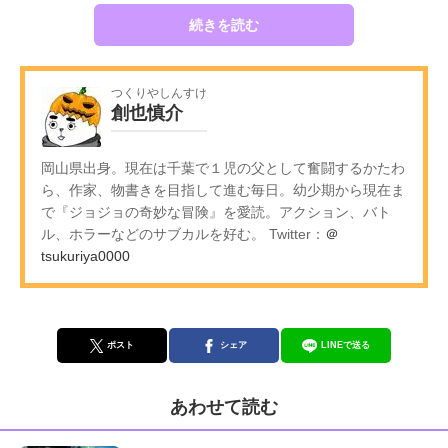
続きを読む
つくりやしんすけ
創也慎介
岡山県出身。現在は千葉で１児の父として奮闘するかたわ
ら、作家、物書きを目指して進む毎日。幼少期から現在ま
で『ジョジョの奇妙な冒険』を愛読。アクション、バト
ル、ホラーなどのサブカルを好む。 Twitter：
＠
tsukuriya0000
ポスト
シェア
LINEで送る
あわせて読む