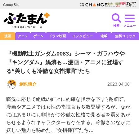
Group Site
検索
メニュー
漫画
アニメ
ゲーム
ドラマ映画
インタビュー
連載
無料コミック
『機動戦士ガンダム0083』シーマ・ガラハウや
『キングダム』媧燐も…漫画・アニメに登場す
る“美しくも冷徹な女指揮官”たち
創也慎介
2023.04.08
戦況に応じて組織の面々に的確な指示を下す“指揮官”。
漫画やアニメでは女性の指揮官も多数登場するが、なか
にはあまりにも非情かつ冷徹な性格で見る者を震えあが
らせるようなキャラクターも存在する。冷徹さのなかに
妖しい魅力を秘めた、“女指揮官”たち…