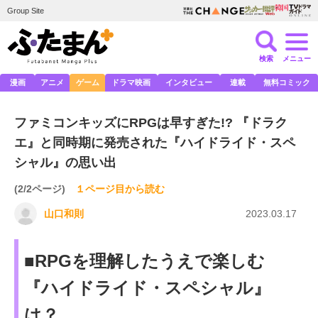
Group Site
検索
メニュー
漫画
アニメ
ゲーム
ドラマ映画
インタビュー
連載
無料コミック
ファミコンキッズにRPGは早すぎた!? 『ドラク
エ』と同時期に発売された『ハイドライド・スペ
シャル』の思い出
(2/2ページ)
１ページ目から読む
山口和則
2023.03.17
■RPGを理解したうえで楽しむ
『ハイドライド・スペシャル』
は？