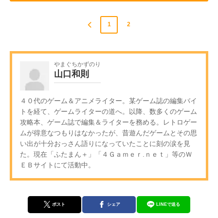
1
2
やまぐちかずのり
山口和則
４０代のゲーム＆アニメライター。某ゲーム誌の編集バイ
トを経て、ゲームライターの道へ。以降、数多くのゲーム
攻略本、ゲーム誌で編集＆ライターを務める。レトロゲー
ムが得意なつもりはなかったが、昔遊んだゲームとその思
い出が十分おっさん語りになっていたことに刻の涙を見
た。現在「ふたまん＋」「４Ｇａｍｅｒ.ｎｅｔ」等のＷ
ＥＢサイトにて活動中。
ポスト
シェア
LINEで送る