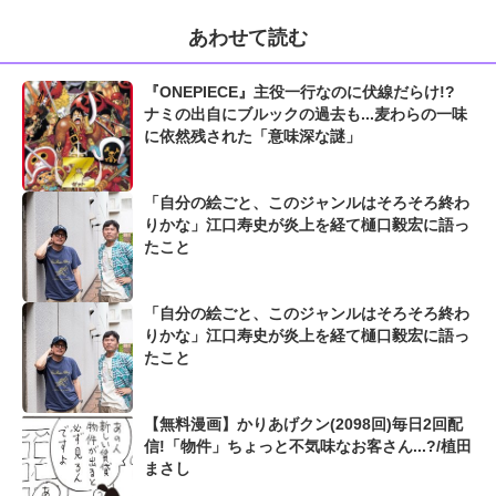
あわせて読む
『ONEPIECE』主役一行なのに伏線だらけ!?
ナミの出自にブルックの過去も...麦わらの一味
に依然残された「意味深な謎」
「自分の絵ごと、このジャンルはそろそろ終わ
りかな」江口寿史が炎上を経て樋口毅宏に語っ
たこと
「自分の絵ごと、このジャンルはそろそろ終わ
りかな」江口寿史が炎上を経て樋口毅宏に語っ
たこと
【無料漫画】かりあげクン(2098回)毎日2回配
信!「物件」ちょっと不気味なお客さん...?/植田
まさし