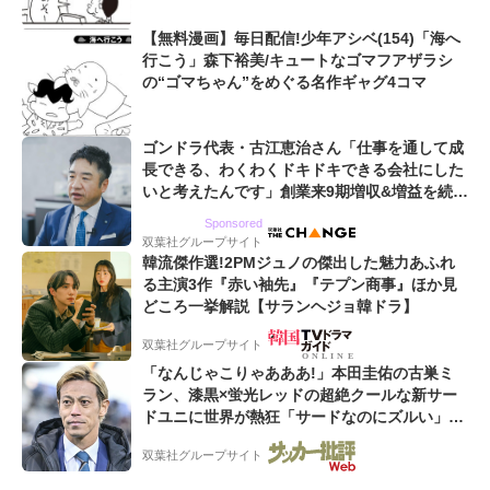
【無料漫画】毎日配信!少年アシベ(154)「海へ
行こう」森下裕美/キュートなゴマフアザラシ
の“ゴマちゃん”をめぐる名作ギャグ4コマ
ゴンドラ代表・古江恵治さん「仕事を通して成
長できる、わくわくドキドキできる会社にした
いと考えたんです」創業来9期増収&増益を続け
るWebマーケティング会社のアイデンティティ
Sponsored
双葉社グループサイト
韓流傑作選!2PMジュノの傑出した魅力あふれ
る主演3作『赤い袖先』『テプン商事』ほか見
どころ一挙解説【サランヘジョ韓ドラ】
双葉社グループサイト
「なんじゃこりゃあああ!」本田圭佑の古巣ミ
ラン、漆黒×蛍光レッドの超絶クールな新サー
ドユニに世界が熱狂「サードなのにズルい」
「こりゃかっけえわ」
双葉社グループサイト