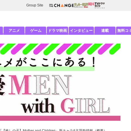
Group Site
アニメ
ゲーム
ドラマ映画
インタビュー
連載
無料コ
しの子】Mother and Children』新キャラ&主題歌情報（概要）