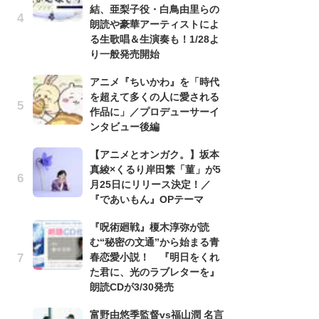
結、亜梨子役・白鳥由里らの
の
朗読や豪華アーティストによ
る生歌唱＆生演奏も！1/28よ
ト
り一般発売開始
の
信
アニメ『ちいかわ』を「時代
ダー
を超えて多くの人に愛される
P
作品に」／プロデューサーイ
ンタビュー後編
古
あ
【アニメとオンガク。】坂本
る
真綾×くるり岸田繁「菫」が5
詠
月25日にリリース決定！／
『であいもん』OPテーマ
『
幸
『呪術廻戦』榎木淳弥が読
ー
む“秘密の文通”から始まる青
な
春恋愛小説！ 『明日をくれ
前
た君に、光のラブレターを』
朗読CDが3/30発売
１
ザ
富野由悠季監督vs福山潤 名言