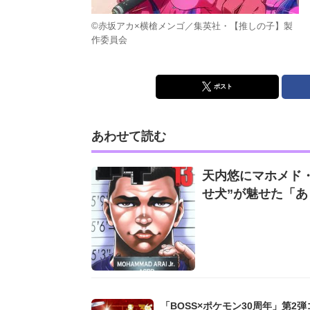
©赤坂アカ×横槍メンゴ／集英社・【推しの子】製
作委員会
ポスト
あわせて読む
天内悠にマホメド・
せ犬”が魅せた「
「BOSS×ポケモン30周年」第2