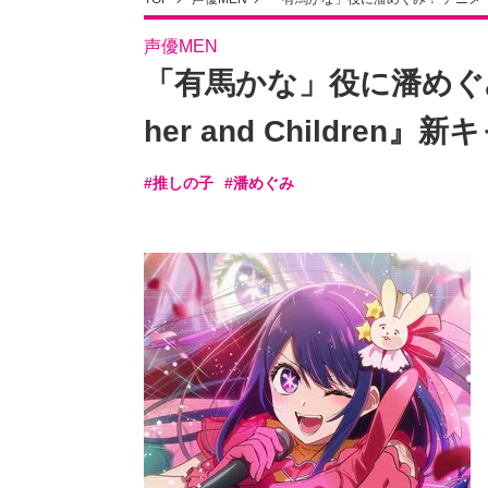
声優MEN
「有馬かな」役に潘めぐ
her and Children
#推しの子
#潘めぐみ