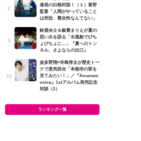
ま
連発の白熱対談！（１）富野
『
監督「人間がやっていること
ま
は所詮、整合性なんてない」
ュ
ュ
鈴鹿央士＆飯豊まりえが夏の
回
思い出を語る「水風船でびち
ょびちょに…」『夏へのトン
「
ネル、さよならの出口』
の
ー
波多野翔×寺島惇太が歴史トー
ュ
クで意気投合「本能寺の変を
見てみたい！」／『Arcanam
荒
usica』1stアルバム発売記念
「
対談（2）
て
『R
D
ランキング一覧
ム
ラン