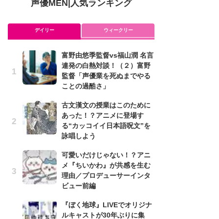
声優MEN
|
人気ランキング
デイリー
ウィークリー
富野由悠季監督vs福山潤 名言
ア
連発の白熱対談！（２）富野
を
監督「声優業を死ぬまでやる
作
ことの過酷さ」
ン
古文漢文の授業はこのために
可
あった！？アニメに登場す
メ
る“カッコイイ日本語呪文”を
理
詠唱しよう
ビ
可愛いだけじゃない！？アニ
み
メ『ちいかわ』が共感を生む
た
理由／プロデューサーインタ
鼻
ビュー前編
バ
『ぼく地球』LIVEでオリジナ
懐
ルキャストが30年ぶりに集
ト