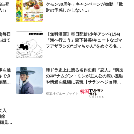
鑑缶登
ケモン30周年」キャンペーンが始動 「散
!」
財の予感しかしない...」
)毎日
【無料漫画】毎日配信!少年アシベ(154)
ら出て
「海へ行こう」森下裕美/キュートなゴマ
フアザラシの“ゴマちゃん”をめぐる名作
ギャグ4コマ
事を通
韓ドラ史上に残る名作史劇『恋人』”演技
キでき
の神”ナムグン・ミンが主人公の深い孤独
創業来
や情愛を繊細に表現【サランヘジョ韓ド
ケティン
ラ】
双葉社グループサイト
て入
同僚
笑顔見れ
可愛す