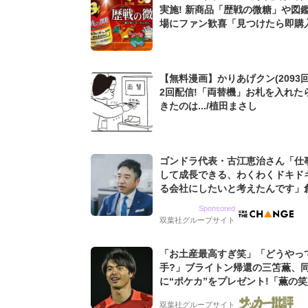
実施! 新商品「歴戦の微糖」や図
場にファン歓喜「見つけたら即購入
【無料漫画】かりあげクン(2093回
2回配信!「両替機」お札を入れた
きたのは.../植田まさし
ゴンドラ代表・古江恵治さん「仕
して成長できる、わくわくドキド
る会社にしたいと考えたんです」
9期増収&増益を続けるWebマー
Sponsored
グ会社のアイデンティティ
双葉社グループサイト
「お土産最高すぎ笑」「どうやっ
手?」ブライトン帰還の三笘薫、
に“ポケカ”をプレゼント!「薫の
てよかった」「大喜びのリュテル
双葉社グループサイト