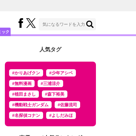
ミック
人気タグ
#かりあげクン
#少年アシベ
#無料漫画
#三浦涼介
#植田まさし
#森下裕美
#機動戦士ガンダム
#佐藤流司
#名探偵コナン
#よしだみほ