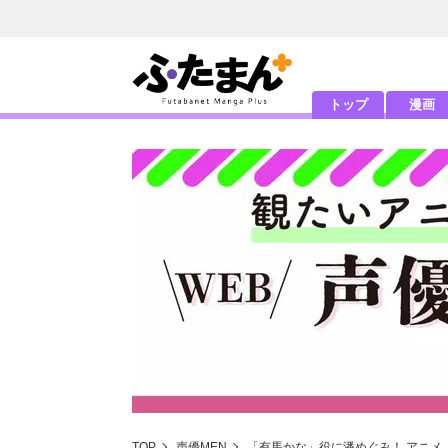
トップ
漫画
TOP
声優MEN
「有馬かな」役に潘めぐみ！ アニメ『【推