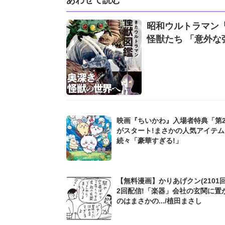
昭和ウルトラマン
怪獣たち 「意外な強
映画『ちいかわ』入場者特典「第
がスタート!まさかの人気アイテ
続々「豪華すぎる!」
【無料漫画】かりあげクン(2101回
2回配信!「楽器」会社の玄関に置
のはまさかの.../植田まさし