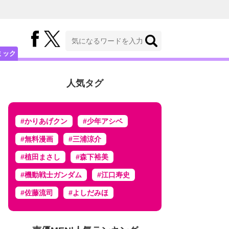
ミック
人気タグ
#かりあげクン
#少年アシベ
#無料漫画
#三浦涼介
#植田まさし
#森下裕美
#機動戦士ガンダム
#江口寿史
#佐藤流司
#よしだみほ