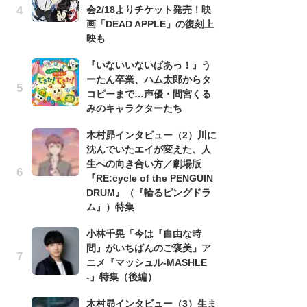
の
会2/18よりチケット発売！映
画「DEAD APPLE」の復刻上
声
映も
も
『いないいないばあっ！』う
「[
ーたん卒業、ハム太郎からタ
cov
コピーまで…声優・間宮くる
r
みのキャラクターたち
イ
木村昴インタビュー（2）川に
「
沈んでいたエイが変えた、人
て
生への向き合い方／劇場版
イ
『RE:cycle of the PENGUIN
メ
DRUM』（『輪るピングドラ
ク
ム』）特集
生
小林千晃「今は『自由な時
『
間』がいちばんのご褒美」ア
幸
ニメ『マッシュル-MASHLE
ー
-』特集（後編）
な
前
木村昴インタビュー（3）生ま