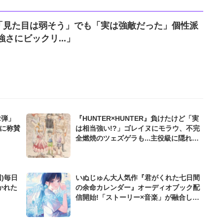
「見た目は弱そう」でも「実は強敵だった」個性派
さにビックリ...」
2弾」
『HUNTER×HUNTER』負けたけど「実
ムに称賛
は相当強い!?」ゴレイヌにモラウ、不完
全燃焼のツェズゲラも...主役級に隠れた
「陰の実力者」たち
)毎日
いぬじゅん大人気作『君がくれた七日間
かれた
の余命カレンダー』オーディオブック配
信開始!「ストーリー×音楽」が融合した
感動体験に注目