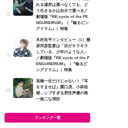
れる場所は選べなくても、ど
榎
う生きるかは自分で選べる／
人
劇場版『RE:cycle of the PE
民
NGUINDRUM』（『輪るピン
た
グドラム』）特集
ン
木村良平インタビュー（1）幾
バ
原邦彦監督は「目がキラキラ
ュ
している、少年のような人」
い
／劇場版『RE:cycle of the P
さ
ENGUINDRUM』（『輪るピ
ス
ングドラム』）特集
『
高橋一生だけじゃない！『耳
ー
をすませば』露口茂、小林桂
コ
樹…シブすぎる男性声優の唯
み
一無二な演技
ラン
ランキング一覧