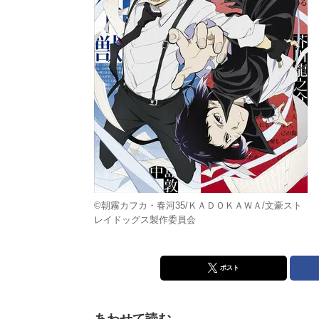
©朝霧カフカ・春河35/ＫＡＤＯＫＡＷＡ/文豪スト
レイドッグス製作委員会
ポスト
あわせて読む