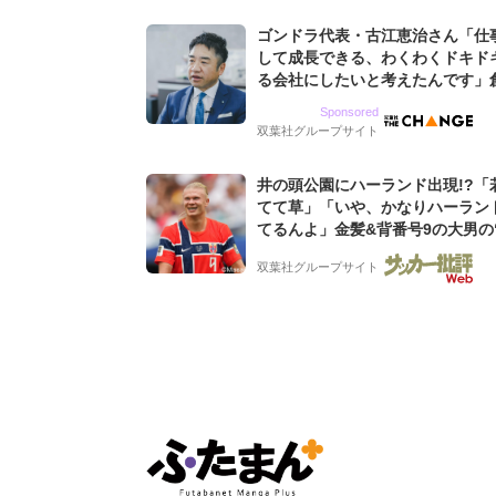
ゴンドラ代表・古江恵治さん「仕
して成長できる、わくわくドキド
る会社にしたいと考えたんです」
9期増収&増益を続けるWebマー
Sponsored
グ会社のアイデンティティ
双葉社グループサイト
井の頭公園にハーランド出現!?「
てて草」「いや、かなりハーラン
てるんよ」金髪&背番号9の大男の
バイキング・ロー”映像が話題!「
双葉社グループサイト
もらった」