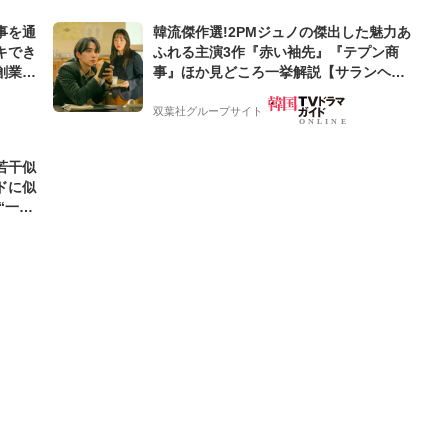
事を通
韓流傑作選!2PMジュノの傑出した魅力あ
キでき
ふれる主演3作『赤い袖先』『テプン商
創業来
事』ほか見どころ一挙解説【サランヘジ
ケティン
ョ韓ドラ】
双葉社グループサイト
若干似
ドに似
“一人
元気を