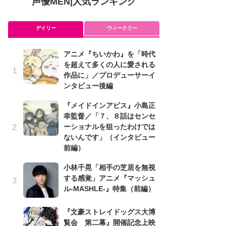
声優MEN
|
人気ランキング
デイリー
ウィークリー
アニメ『ちいかわ』を「時代
可
を超えて多くの人に愛される
メ
作品に」／プロデューサーイ
理
ンタビュー後編
ビ
『メイドインアビス』小島正
ア
幸監督／「７、８話はセンセ
を
ーショナルを狙ったわけでは
作
ないんです」（インタビュー
ン
前編）
古
小林千晃「相手の芝居を無視
あ
する感覚」アニメ『マッシュ
る
ル-MASHLE-』特集（前編）
詠
懐
『文豪ストレイドッグス大博
ト
覧会 第二幕』開催記念上映